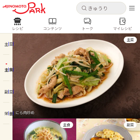
キャンセル
キャンセル
レシピ
コンテンツ
トーク
マイレシピ
レシピ
コンテンツ
ログインするとレシピを保存できます
主菜
ログイン
新規登録
主菜
人気の食材・レシピ
主食
ホーム
きゅうり
なす
トマト
とうもろこし
ピーマン
みょうが
ゴーヤ
コンテンツ
副菜
レシピ
にら肉炒め
栄養
トーク
主食
副菜