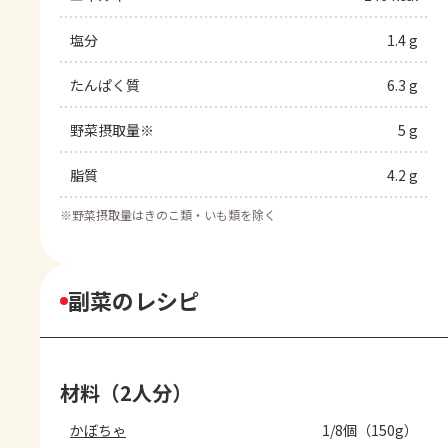
塩分
1.4 g
たんぱく質
6.3 g
野菜摂取量※
5 g
脂質
4.2 g
※
野菜摂取量はきのこ類・いも類を除く
副菜のレシピ
材料（2人分）
かぼちゃ
1/8個（150g）