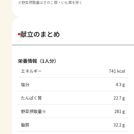
※
野菜摂取量はきのこ類・いも類を除く
献立のまとめ
栄養情報（1人分）
エネルギー
741 kcal
塩分
4.3 g
たんぱく質
22.7 g
野菜摂取量※
281 g
脂質
32.2 g