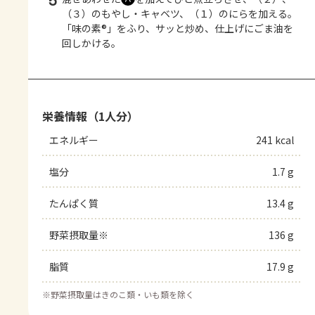
5
（３）のもやし・キャベツ、（１）のにらを加える。
「味の素®」をふり、サッと炒め、仕上げにごま油を
回しかける。
栄養情報（1人分）
エネルギー
241 kcal
塩分
1.7 g
たんぱく質
13.4 g
野菜摂取量※
136 g
脂質
17.9 g
※
野菜摂取量はきのこ類・いも類を除く