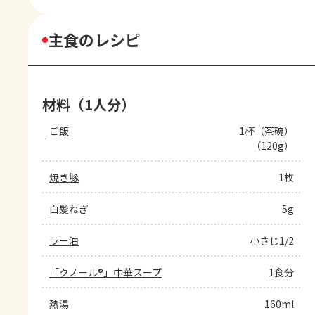
主食のレシピ
材料（1人分）
ご飯
1杯（茶碗）
（120g）
焼き豚
1枚
白髪ねぎ
5g
ラー油
小さじ1/2
「クノール®」中華スープ
1食分
熱湯
160ml