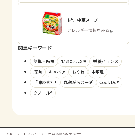
「クノール®」中華スープ
商品・アレルギー情報をみる
関連キーワード
簡単・時短
野菜たっぷり
栄養バランス
豚肉
キャベツ
もやし
中華風
「味の素®」
丸鶏がらスープ
Cook Do®
クノール®
TOP
レシピ
にら肉炒めの献立