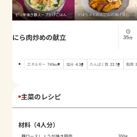
よくあるお問い合わせ
ピリ辛焼き豚スープかけごはん
かぼちゃとれんこんの揚げ浸し
お買い物
にら肉炒めの献立
AJINOMOTO PARK とは
35
分
エネルギー
塩分
たんぱく質
脂質
741
4.3
22.7
kcal
g
g
主菜のレシピ
材料（4人分）
豚ロースしょうが焼き用肉
200g