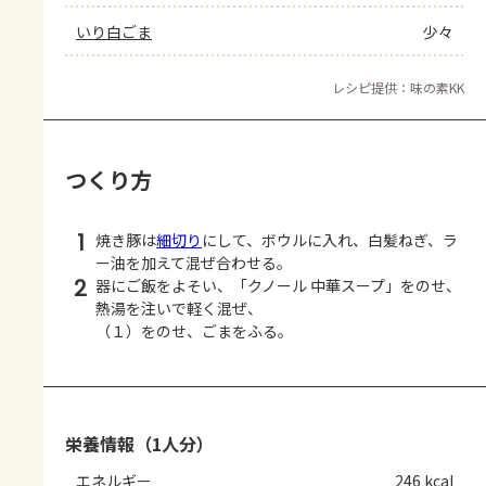
いり白ごま
少々
レシピ提供：味の素KK
つくり方
1
焼き豚は
細切り
にして、ボウルに入れ、白髪ねぎ、ラ
ー油を加えて混ぜ合わせる。
2
器にご飯をよそい、「クノール 中華スープ」をのせ、
熱湯を注いで軽く混ぜ、
（１）をのせ、ごまをふる。
栄養情報（1人分）
エネルギー
246 kcal