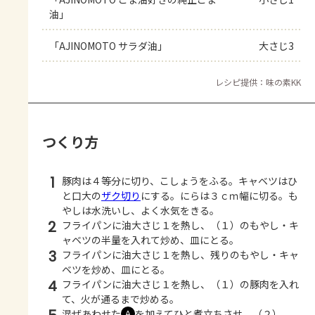
油」
「AJINOMOTO サラダ油」
大さじ3
レシピ提供：味の素KK
つくり方
1
豚肉は４等分に切り、こしょうをふる。キャベツはひ
と口大の
ザク切り
にする。にらは３ｃｍ幅に切る。も
やしは水洗いし、よく水気をきる。
2
フライパンに油大さじ１を熱し、（１）のもやし・キ
ャベツの半量を入れて炒め、皿にとる。
3
フライパンに油大さじ１を熱し、残りのもやし・キャ
ベツを炒め、皿にとる。
4
フライパンに油大さじ１を熱し、（１）の豚肉を入れ
て、火が通るまで炒める。
混ぜあわせた
を加えてひと煮立ちさせ、（２）、
Ａ