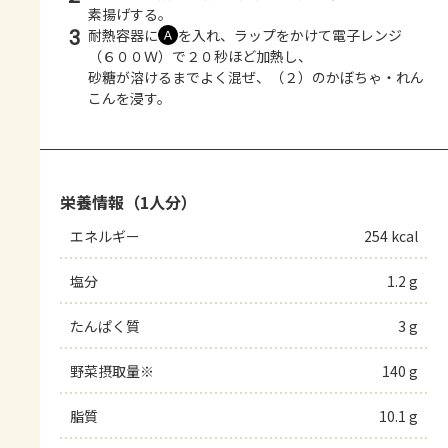
素揚げする。
3
耐熱容器に
を入れ、ラップをかけて電子レンジ
Ａ
（６００Ｗ）で２０秒ほど加熱し、
砂糖が溶けるまでよく混ぜ、（２）のかぼちゃ・れん
こんを浸す。
栄養情報（1人分）
エネルギー
254 kcal
塩分
1.2 g
たんぱく質
3 g
野菜摂取量※
140 g
脂質
10.1 g