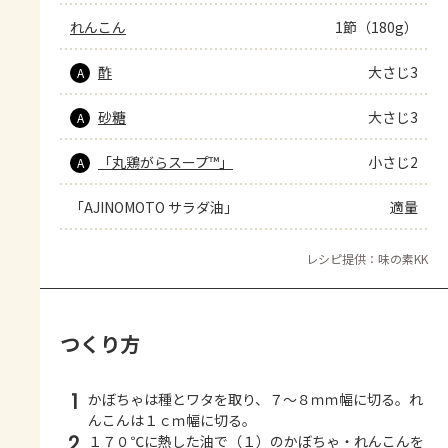
れんこん
1節（180g）
酢
大さじ3
A
砂糖
大さじ3
A
「丸鶏がらスープ™」
小さじ2
A
「AJINOMOTO サラダ油」
適量
レシピ提供：味の素KK
つくり方
1
かぼちゃは種とワタを取り、７～８ｍｍ幅に切る。れ
んこんは１ｃｍ幅に切る。
2
１７０℃に熱した油で（１）のかぼちゃ・れんこんを