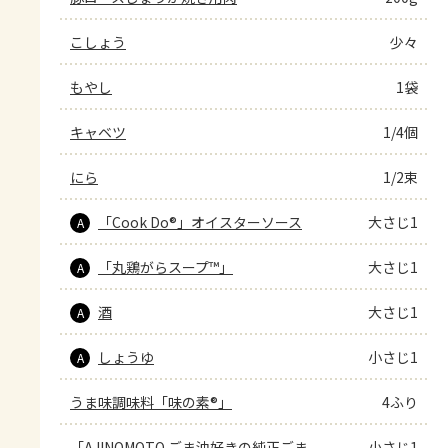
こしょう
少々
もやし
1袋
キャベツ
1/4個
にら
1/2束
「Cook Do®」オイスターソース
大さじ1
A
「丸鶏がらスープ™」
大さじ1
A
酒
大さじ1
A
しょうゆ
小さじ1
A
うま味調味料「味の素®」
4ふり
「AJINOMOTO ごま油好きの純正ごま
小さじ1