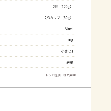
2個（120g）
よくあるお問い合わせ
2/3カップ（80g）
お買い物
50ml
AJINOMOTO PARK とは
20g
小さじ1
適量
レシピ提供：味の素KK