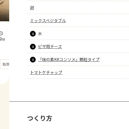
卵
ミックスベジタブル
水
A
9
分
ピザ用チーズ
A
「味の素KKコンソメ」顆粒タイプ
A
もっと見る
脂質
42.5
g
トマトケチャップ
つくり方