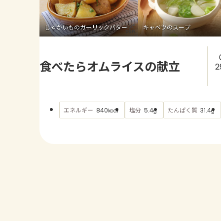
じゃがいものガーリックバター
キャベツのスープ
食べたらオムライスの献立
2
エネルギー
塩分
たんぱく質
840
5.4
31.4
kcal
g
g