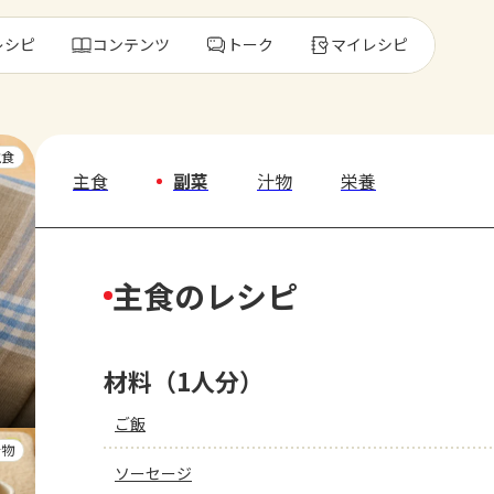
レシピ
コンテンツ
トーク
マイレシピ
レ
主食
主食
副菜
汁物
栄養
人気の食材・
主食のレシピ
きゅうり
ゴーヤ
材料（1人分）
ご飯
汁物
ソーセージ