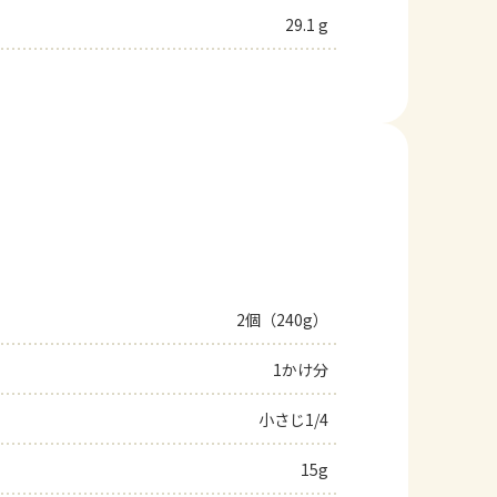
29.1 g
2個（240g）
1かけ分
小さじ1/4
15g