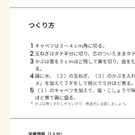
つくり方
1
キャベツは３～４ｃｍ角に切る。
2
玉ねぎはタテ半分に切り、芯のついたままタ
3
かぶは茎を３ｃｍほど残して葉を切り、皮を
る。
4
鍋に水、（２）の玉ねぎ、（３）のかぶを入
メ」を加えてフタをして弱火で５分ほど煮る
5
（１）のキャベツを加えて、塩・こしょうで
ほど煮て器に盛る。
＊
かぶは煮くずれしやすいので、煮過ぎに注意しましょう。
栄養情報（1人分）