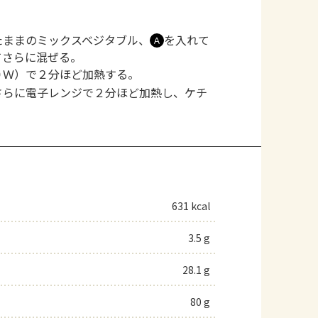
たままのミックスベジタブル、
を入れて
Ａ
てさらに混ぜる。
０Ｗ）で２分ほど加熱する。
さらに電子レンジで２分ほど加熱し、ケチ
631 kcal
3.5 g
28.1 g
80 g