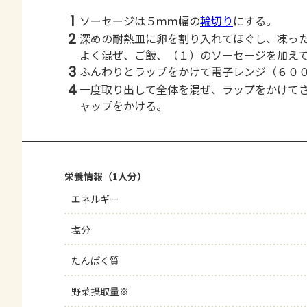
1
ソーセージは５ｍｍ幅の
輪切り
にする。
2
深めの耐熱皿に卵を割り入れてほぐし、凍っ
よく混ぜ、ご飯、（１）のソーセージを加え
3
ふんわりとラップをかけて電子レンジ（６０
4
一度取り出して全体を混ぜ、ラップをかけて
ャップをかける。
栄養情報（1人分）
エネルギー
塩分
たんぱく質
野菜摂取量※