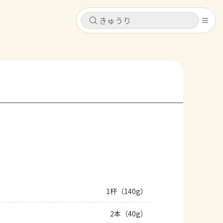
キャンセル
キャンセル
シピ
コンテンツ
ログインするとレシピを保存できます
ログイン
新規登録
レシピ
ホーム
なす
トマト
とうもろこし
ピーマン
みょうが
コンテンツ
レシピ
1杯（140g）
トーク
2本（40g）