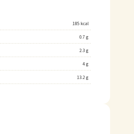
185 kcal
0.7 g
2.3 g
4 g
13.2 g