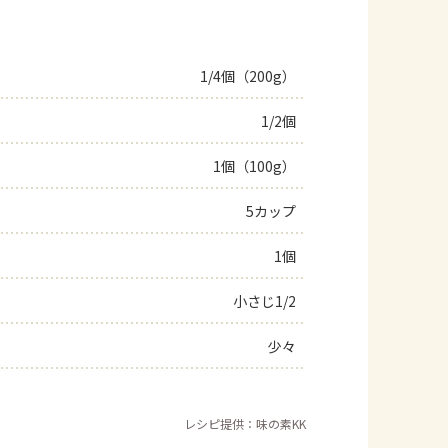
1/4個（200g）
1/2個
1個（100g）
5カップ
1個
小さじ1/2
少々
レシピ提供：味の素KK