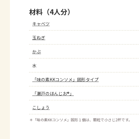
材料（4人分）
キャベツ
玉ねぎ
かぶ
水
「味の素KKコンソメ」固形タイプ
「瀬戸のほんじお®」
こしょう
＊
「味の素KKコンソメ」固形１個は、顆粒で小さじ2杯です。