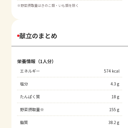
※
野菜摂取量はきのこ類・いも類を除く
献立のまとめ
栄養情報（1人分）
エネルギー
574 kcal
塩分
4.3 g
たんぱく質
18 g
野菜摂取量※
155 g
脂質
38.2 g