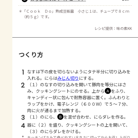
＊
「Ｃｏｏｋ Ｄｏ」熟成豆板醤 小さじ１は、チューブで８ｃｍ
（約５ｇ）です。
レシピ提供：味の素KK
つくり方
1
なすは下の皮を切らないようにタテ半分に切り込みを
入れる。にらは
みじん切り
にする。
2
（１）のなすの切り込みを開いて豚肉を等分にはさ
み、クッキングシートにのせる。上から
をふり、
Ａ
キャンディー状に包んで耐熱容器に置く。ふんわりと
ラップをかけ、電子レンジ（６００Ｗ）で５～７分、
肉に火が通るまで加熱する。
3
（１）のにら、
を混ぜ合わせ、にらダレを作る。
Ｂ
4
器に（２）を盛り、クッキングシートの上を開いて、
（３）のにらダレをかける。
＊
キッチンばさみで食べやすい大きさに切ってからお召し上がり