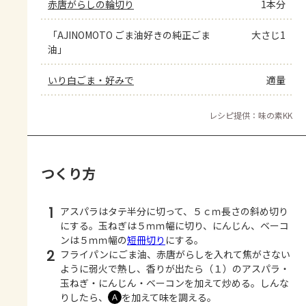
赤唐がらしの輪切り
1本分
「AJINOMOTO ごま油好きの純正ごま
大さじ1
油」
いり白ごま・好みで
適量
レシピ提供：味の素KK
つくり方
1
アスパラはタテ半分に切って、５ｃｍ長さの斜め切り
にする。玉ねぎは５ｍｍ幅に切り、にんじん、ベーコ
ンは５ｍｍ幅の
短冊切り
にする。
2
フライパンにごま油、赤唐がらしを入れて焦がさない
ように弱火で熱し、香りが出たら（１）のアスパラ・
玉ねぎ・にんじん・ベーコンを加えて炒める。しんな
りしたら、
を加えて味を調える。
Ａ