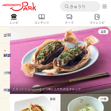
キャンセル
キャンセル
レシピ
コンテンツ
トーク
マイレシピ
レシピ
コンテンツ
ログインするとレシピを保存できます
主菜
ログイン
新規登録
主菜
人気の食材・レシピ
副菜
ホーム
きゅうり
なす
トマト
とうもろこし
ピーマン
みょうが
ゴーヤ
コンテンツ
汁物
レシピ
とろっとジューシー♪ピリ辛にらだれのなすドック
栄養
トーク
副菜
汁物