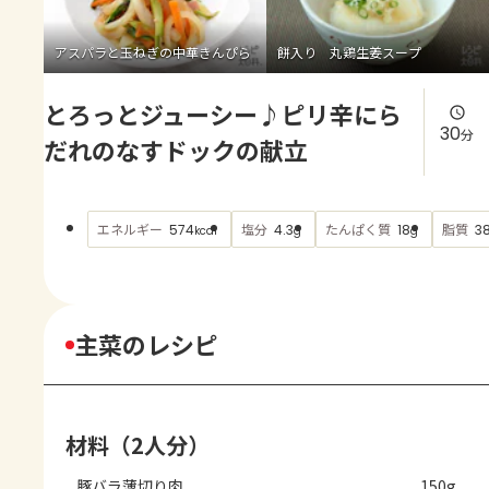
よくあるお問い合わせ
アスパラと玉ねぎの中華きんぴら
餅入り 丸鶏生姜スープ
お買い物
とろっとジューシー♪ピリ辛にら
AJINOMOTO PARK とは
30
分
だれのなすドックの献立
エネルギー
塩分
たんぱく質
脂質
574
4.3
18
38
kcal
g
g
主菜のレシピ
材料（2人分）
豚バラ薄切り肉
150g