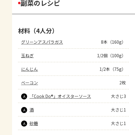
副菜のレシピ
材料（4人分）
グリーンアスパラガス
8本（160g）
玉ねぎ
1/2個（100g）
にんじん
1/2本（75g）
ベーコン
2枚
「Cook Do®」オイスターソース
大さじ3
A
酒
大さじ1
A
砂糖
大さじ1
A