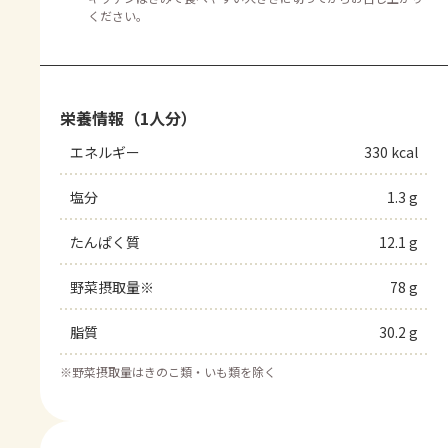
ください。
栄養情報（1人分）
エネルギー
330 kcal
塩分
1.3 g
たんぱく質
12.1 g
野菜摂取量※
78 g
脂質
30.2 g
※
野菜摂取量はきのこ類・いも類を除く