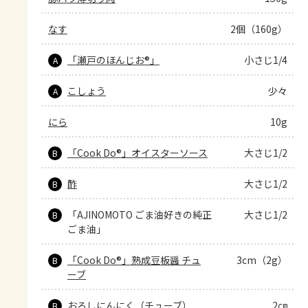
なす
2個（160g）
「瀬戸のほんじお®」
小さじ1/4
A
こしょう
少々
A
にら
10g
「Cook Do®」オイスターソース
大さじ1/2
B
酢
大さじ1/2
B
「AJINOMOTO ごま油好きの純正
大さじ1/2
B
ごま油」
「Cook Do®」熟成豆板醤 チュ
3cm（2g）
B
ーブ
おろしにんにく（チューブ）
2㎝
B