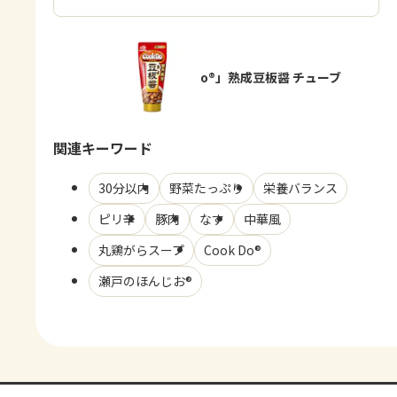
「Cook Do®」熟成豆板醤 チューブ
関連キーワード
30分以内
野菜たっぷり
栄養バランス
ピリ辛
豚肉
なす
中華風
丸鶏がらスープ
Cook Do®
瀬戸のほんじお®