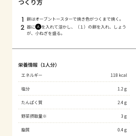
つくり方
1
餅はオーブントースターで焼き色がつくまで焼く。
2
器に
を入れて溶かし、（１）の餅を入れ、しょう
Ａ
が、小ねぎを盛る。
栄養情報（1人分）
エネルギー
118 kcal
塩分
1.2 g
たんぱく質
2.4 g
野菜摂取量※
3 g
脂質
0.4 g