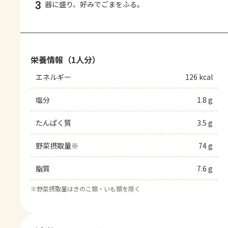
3
器に盛り、好みでごまをふる。
栄養情報（1人分）
エネルギー
126 kcal
塩分
1.8 g
たんぱく質
3.5 g
野菜摂取量※
74 g
脂質
7.6 g
※
野菜摂取量はきのこ類・いも類を除く