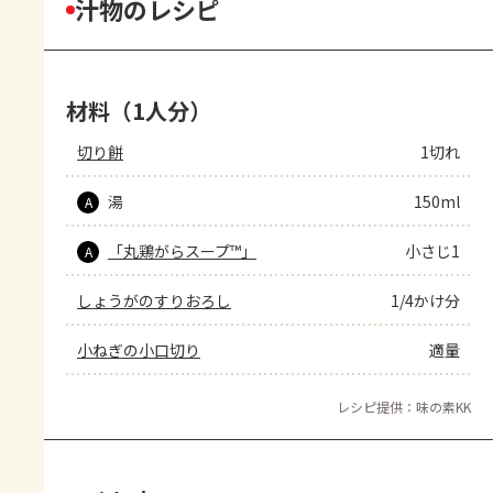
汁物のレシピ
材料（1人分）
切り餅
1切れ
湯
150ml
A
「丸鶏がらスープ™」
小さじ1
A
しょうがのすりおろし
1/4かけ分
小ねぎの小口切り
適量
レシピ提供：味の素KK