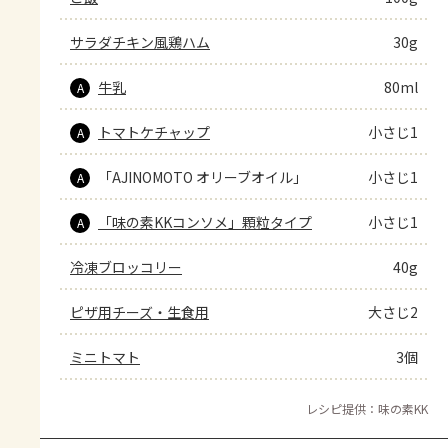
サラダチキン風鶏ハム
30g
牛乳
80ml
A
トマトケチャップ
小さじ1
A
「AJINOMOTO オリーブオイル」
小さじ1
A
「味の素KKコンソメ」顆粒タイプ
小さじ1
A
冷凍ブロッコリー
40g
ピザ用チーズ・生食用
大さじ2
ミニトマト
3個
レシピ提供：味の素KK