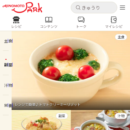
キャンセル
キャンセル
レシピ
コンテンツ
トーク
マイレシピ
レシピ
コンテンツ
ログインするとレシピを保存できます
主食
ログイン
新規登録
主食
人気の食材・レシピ
副菜
ホーム
きゅうり
なす
トマト
とうもろこし
ピーマン
みょうが
ゴーヤ
コンテンツ
汁物
レシピ
レンジで簡単♪トマトクリーミーリゾット
栄養
トーク
副菜
汁物