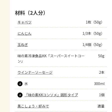
材料（2人分）
キャベツ
1枚（50g）
にんじん
1/3本（50g）
玉ねぎ
1/4個（50g）
味の素冷凍食品KK「スーパースイートコー
50g
ン」
ウインナーソーセージ
2本
水
300ml
A
「味の素KKコンソメ」固形タイプ
1個
A
黒こしょう・好みで
適量