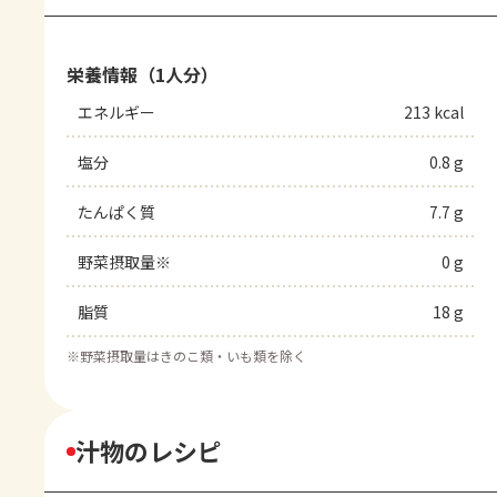
栄養情報（1人分）
エネルギー
213 kcal
塩分
0.8 g
たんぱく質
7.7 g
野菜摂取量※
0 g
脂質
18 g
※
野菜摂取量はきのこ類・いも類を除く
汁物のレシピ