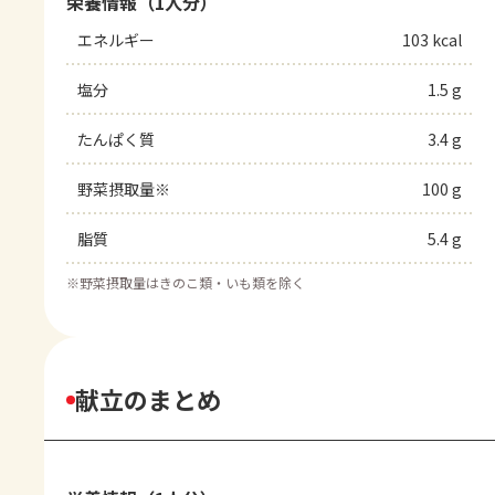
栄養情報（1人分）
エネルギー
103 kcal
塩分
1.5 g
たんぱく質
3.4 g
野菜摂取量※
100 g
脂質
5.4 g
※
野菜摂取量はきのこ類・いも類を除く
献立のまとめ