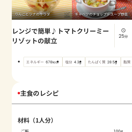
よくあるお問い合わせ
りんごとツナのサラダ
キャベツのチョップドスープ野菜
お買い物
レンジで簡単♪トマトクリーミー
AJINOMOTO PARK とは
25
分
リゾットの献立
エネルギー
塩分
たんぱく質
脂質
678
4.3
28.5
kcal
g
g
主食のレシピ
材料（1人分）
ご飯
100g