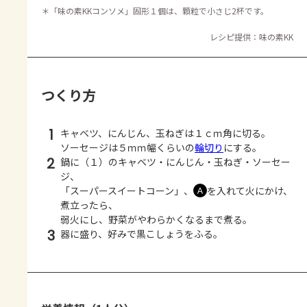
＊
「味の素KKコンソメ」固形１個は、顆粒で小さじ2杯です。
レシピ提供：味の素KK
つくり方
1
キャベツ、にんじん、玉ねぎは１ｃｍ角に切る。
ソーセージは５ｍｍ幅くらいの
輪切り
にする。
2
鍋に（１）のキャベツ・にんじん・玉ねぎ・ソーセー
ジ、
「スーパースイートコーン」、
を入れて火にかけ、
Ａ
煮立ったら、
弱火にし、野菜がやわらかくなるまで煮る。
3
器に盛り、好みで黒こしょうをふる。