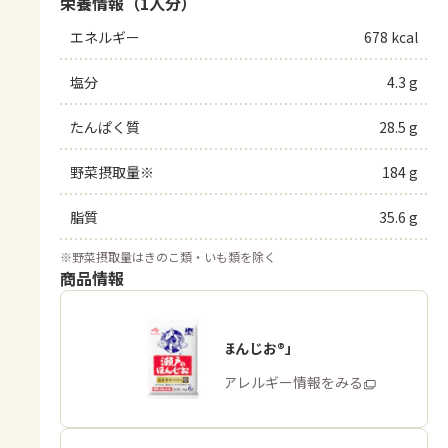
栄養情報（1人分）
エネルギー
678 kcal
塩分
4.3 g
たんぱく質
28.5 g
野菜摂取量※
184 g
脂質
35.6 g
※
野菜摂取量はきのこ類・いも類を除く
商品情報
「瀬戸のほんじお®」
商品・アレルギー情報をみる