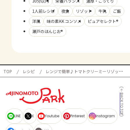
30分以内
栄養バランス
濃厚・こってり
1人前レシピ
夜食
リゾット
牛乳
ご飯
洋風
味の素KK コンソメ
ピュアセレクト®
瀬戸のほんじお®
TOP
レシピ
レンジで簡単♪トマトクリーミーリゾットの献立
BACK TO TOP
LINE
X
Youtube
Pinterest
Instagram