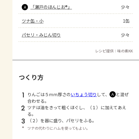
「瀬戸のほんじお®」
少々
A
ツナ缶・小
1缶
パセリ・みじん切り
少々
レシピ提供：味の素KK
つくり方
1
りんごは５ｍｍ厚さの
いちょう切り
して、
と混ぜ
Ａ
合わせる。
2
ツナは油をきって粗くほぐし、（１）に加えてあえ
る。
3
（２）を器に盛り、パセリをふる。
＊
ツナの代わりにハムを使ってもよい。