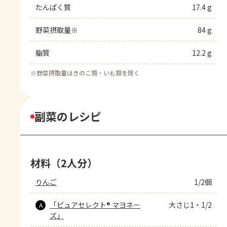
たんぱく質
17.4 g
野菜摂取量※
84 g
脂質
12.2 g
※
野菜摂取量はきのこ類・いも類を除く
副菜のレシピ
材料（2人分）
りんご
1/2個
「ピュアセレクト® マヨネー
大さじ1・1/2
A
ズ」