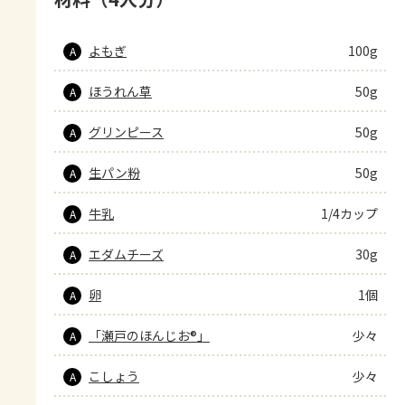
よもぎ
100g
A
ほうれん草
50g
A
グリンピース
50g
A
生パン粉
50g
A
牛乳
1/4カップ
A
エダムチーズ
30g
A
卵
1個
A
「瀬戸のほんじお®」
少々
A
こしょう
少々
A