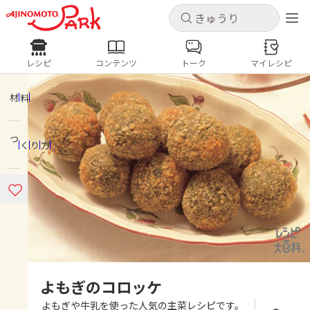
キャンセル
キャンセル
レシピ
コンテンツ
トーク
マイレシピ
レシピ
コンテンツ
ログインするとレシピを保存できます
ログイン
新規登録
材料
人気の食材・レシピ
つくり方
ホーム
きゅうり
なす
トマト
とうもろこし
ピーマン
みょうが
ゴーヤ
コンテンツ
レシピ
トーク
よもぎのコロッケ
よもぎや牛乳を使った人気の主菜レシピです。