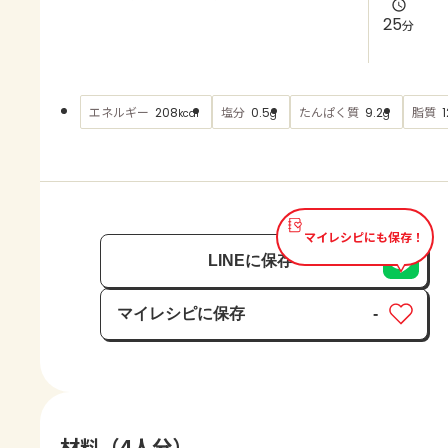
よくあるお問い合わせ
25
分
お買い物
エネルギー
塩分
たんぱく質
脂質
208
0.5
9.2
1
kcal
g
g
AJINOMOTO PARK とは
マイレシピにも保存！
LINEに保存
マイレシピに保存
-
保存済み
材料（4人分）