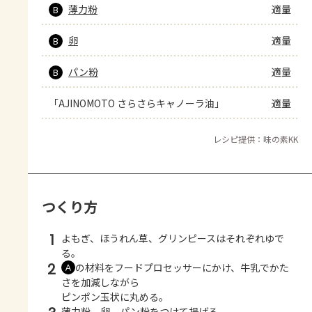
薄力粉
適量
B
卵
適量
B
パン粉
適量
B
「AJINOMOTO さらさらキャノーラ油」
適量
レシピ提供：味の素KK
つくり方
1
よもぎ、ほうれん草、グリンピースはそれぞれゆで
る。
2
の材料をフードプロセッサーにかけ、牛乳でかた
Ａ
さを加減しながら
ピンポン玉状に丸める。
薄力粉、卵、パン粉をつけて揚げる。