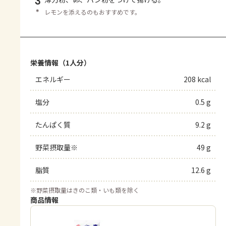
3
＊
レモンを添えるのもおすすめです。
栄養情報（1人分）
エネルギー
208 kcal
塩分
0.5 g
たんぱく質
9.2 g
野菜摂取量※
49 g
脂質
12.6 g
※
野菜摂取量はきのこ類・いも類を除く
商品情報