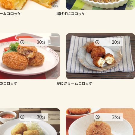
よくあるお問い合わせ
ームコロッケ
揚げずにコロッケ
お買い物
30
20
分
分
AJINOMOTO PARK とは
のコロッケ
かにクリームコロッケ
30
25
分
分