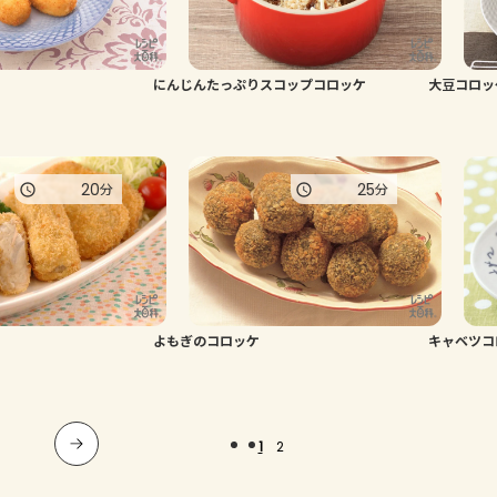
にんじんたっぷりスコップコロッケ
大豆コロッ
20
25
分
分
よもぎのコロッケ
キャベツコ
1
2