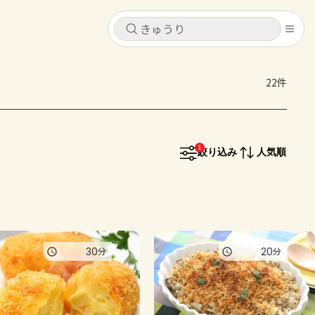
キャンセル
キャンセル
22件
シピ
コンテンツ
ログインするとレシピを保存できます
ログイン
新規登録
1
レシピ
絞り込み
人気順
ホーム
なす
トマト
とうもろこし
ピーマン
みょうが
コンテンツ
30
20
分
分
レシピ
トーク