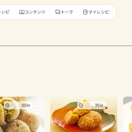
レシピ
コンテンツ
トーク
マイレシピ
レ
人気の食材・
きゅうり
ゴーヤ
30
25
分
分