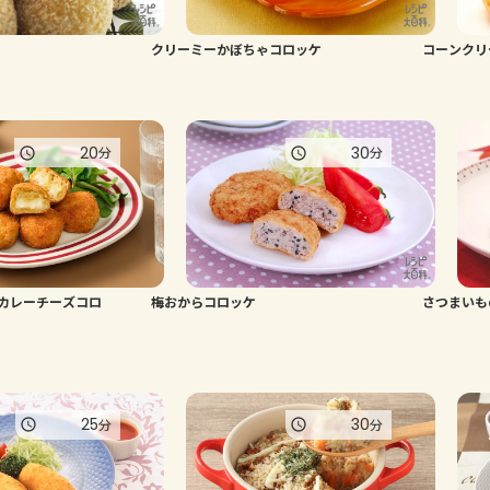
クリーミーかぼちゃコロッケ
コーンクリ
20
30
分
分
カレーチーズコロ
梅おからコロッケ
さつまいも
25
30
分
分