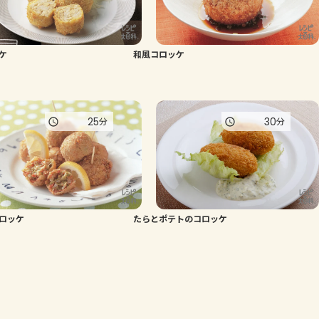
ケ
和風コロッケ
25
30
分
分
ロッケ
たらとポテトのコロッケ