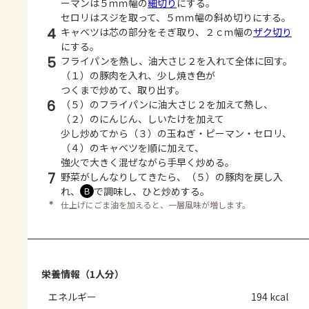
ーマンは５ｍｍ幅の
細切り
にする。
セロリはスジを取って、５ｍｍ幅の斜め切りにする。
4
キャベツは芯の部分をそぎ取り、２ｃｍ幅の
ザク切り
にする。
5
フライパンを熱し、油大さじ２を入れて全体に回す。
（１）の豚肉を入れ、少し焼き色が
つくまで炒めて、取り出す。
6
（５）のフライパンに油大さじ２を加えて熱し、
（２）のにんじん、しいたけを加えて
少し炒めてから（３）の玉ねぎ・ピーマン・セロリ、
（４）のキャベツを順に加えて、
強火で大きく混ぜながら手早く炒める。
7
野菜がしんなりしてきたら、（５）の豚肉を戻し入
れ、
で調味し、ひと炒めする。
Ｂ
＊
仕上げにごま油を加えると、一層風味が増します。
栄養情報（1人分）
エネルギー
194 kcal