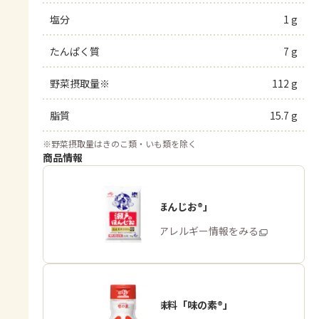
塩分
1 g
たんぱく質
7 g
野菜摂取量※
112 g
脂質
15.7 g
※
野菜摂取量はきのこ類・いも類を除く
商品情報
「瀬戸のほんじお®」
商品・アレルギー情報をみる
うま味調味料「味の素®」