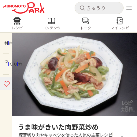
キャンセル
キャンセル
レシピ
コンテンツ
トーク
マイレシピ
レシピ
コンテンツ
ログインするとレシピを保存できます
ログイン
新規登録
材料
人気の食材・レシピ
つくり方
ホーム
きゅうり
なす
トマト
とうもろこし
ピーマン
みょうが
ゴーヤ
コンテンツ
レシピ
トーク
うま味がきいた肉野菜炒め
豚薄切り肉やキャベツを使った人気の主菜レシピ