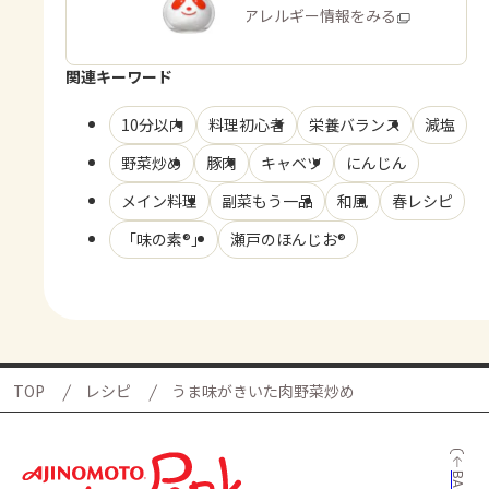
商品・アレルギー情報をみる
関連キーワード
10分以内
料理初心者
栄養バランス
減塩
野菜炒め
豚肉
キャベツ
にんじん
メイン料理
副菜もう一品
和風
春レシピ
「味の素®」
瀬戸のほんじお®
TOP
レシピ
うま味がきいた肉野菜炒め