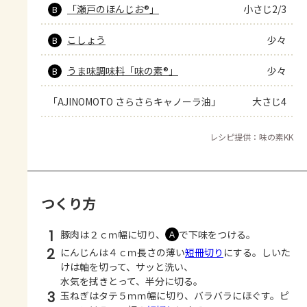
「瀬戸のほんじお®」
小さじ2/3
B
こしょう
少々
B
うま味調味料「味の素®」
少々
B
「AJINOMOTO さらさらキャノーラ油」
大さじ4
レシピ提供：味の素KK
つくり方
1
豚肉は２ｃｍ幅に切り、
で下味をつける。
Ａ
2
にんじんは４ｃｍ長さの薄い
短冊切り
にする。しいた
けは軸を切って、サッと洗い、
水気を拭きとって、半分に切る。
3
玉ねぎはタテ５ｍｍ幅に切り、バラバラにほぐす。ピ