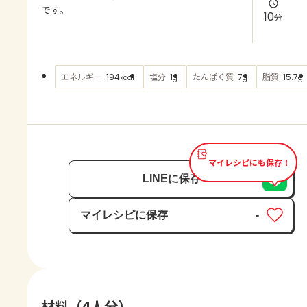
よくあるお問い合わせ
です。
10
分
お買い物
エネルギー
塩分
たんぱく質
脂質
194
1
7
15.7
kcal
g
g
g
AJINOMOTO PARK とは
マイレシピにも保存！
LINEに保存
マイレシピに保存
-
保存済み
材料（4人分）