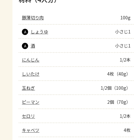
豚薄切り肉
100g
しょうゆ
小さじ1
A
酒
小さじ1
A
にんじん
1/2本
しいたけ
4枚（40g）
玉ねぎ
1/2個（100g）
ピーマン
2個（70g）
セロリ
1/2本
キャベツ
4枚