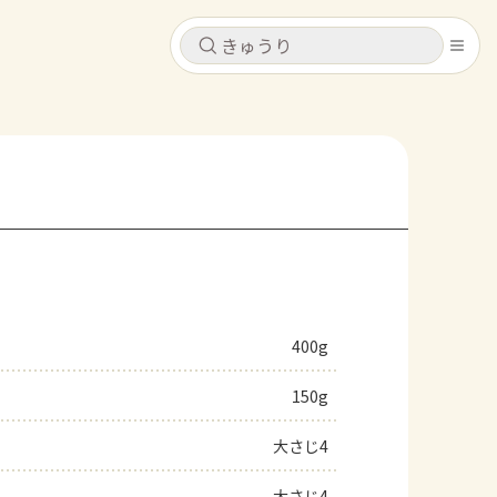
キャンセル
キャンセル
シピ
コンテンツ
ログインするとレシピを保存できます
ログイン
新規登録
レシピ
ホーム
なす
トマト
とうもろこし
ピーマン
みょうが
400g
コンテンツ
150g
レシピ
大さじ4
トーク
大さじ4