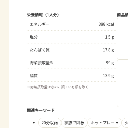
栄養情報（1人分）
商品
エネルギー
388 kcal
塩分
1.5 g
たんぱく質
17.8 g
野菜摂取量※
99 g
脂質
13.9 g
※
野菜摂取量はきのこ類・いも類を除く
関連キーワード
20分以内
家族で囲む
ホットプレート