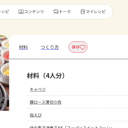
レシピ
コンテンツ
トーク
マイレシピ
レ
材料
つくり方
保存
人気の食材・
材料（4人分）
きゅうり
ゴーヤ
キャベツ
豚ロース薄切り肉
桜えび
味の素冷凍食品KK「スーパースイートコーン」