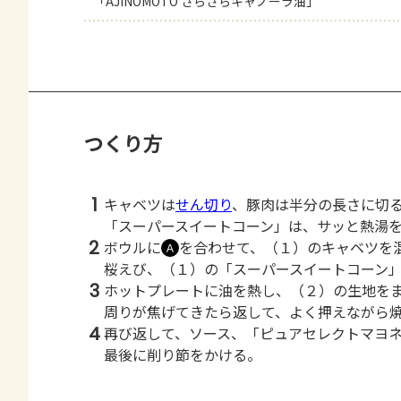
「AJINOMOTO さらさらキャノーラ油」
つくり方
1
キャベツは
せん切り
、豚肉は半分の長さに切
「スーパースイートコーン」は、サッと熱湯
2
ボウルに
を合わせて、（１）のキャベツを
Ａ
桜えび、（１）の「スーパースイートコーン
3
ホットプレートに油を熱し、（２）の生地を
周りが焦げてきたら返して、よく押えながら
4
再び返して、ソース、「ピュアセレクトマヨ
最後に削り節をかける。