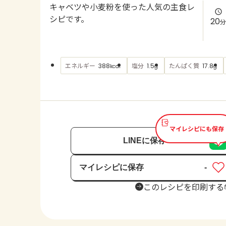
キャベツや小麦粉を使った人気の主食レ
シピです。
20
分
エネルギー
塩分
たんぱく質
388
1.5
17.8
kcal
g
g
マイレシピにも保存
LINEに保存
マイレシピに保存
-
保存済み
このレシピを印刷する