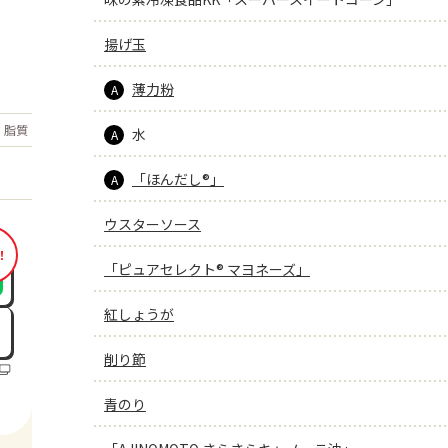
揚げ玉
薄力粉
A
もっと見る
脂質
13.9
水
g
A
「ほんだし®」
A
ウスターソース
！
「ピュアセレクト® マヨネーズ」
紅しょうが
削り節
青のり