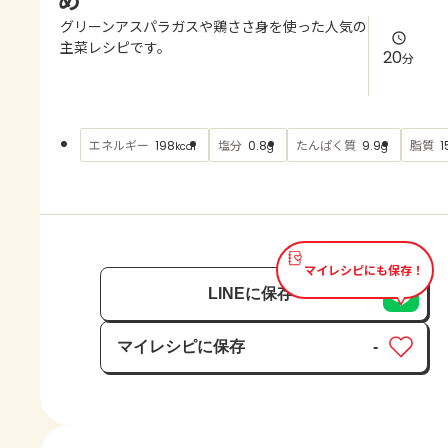
よくあるお問い合わせ
グリーンアスパラガスや鶏ささ身を使った人気の
主菜レシピです。
20
分
お買い物
AJINOMOTO PARK とは
エネルギー
塩分
たんぱく質
脂質
198
0.8
9.9
1
kcal
g
g
マイレシピにも保存！
LINEに保存
マイレシピに保存
-
保存済み