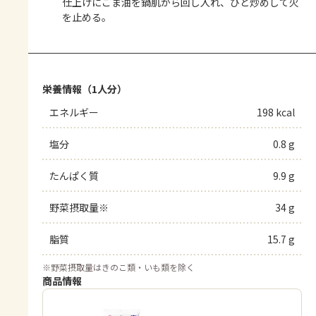
仕上げにごま油を鍋肌から回し入れ、ひと炒めして火
を止める。
栄養情報（1人分）
エネルギー
198 kcal
塩分
0.8 g
たんぱく質
9.9 g
野菜摂取量※
34 g
脂質
15.7 g
※
野菜摂取量はきのこ類・いも類を除く
商品情報