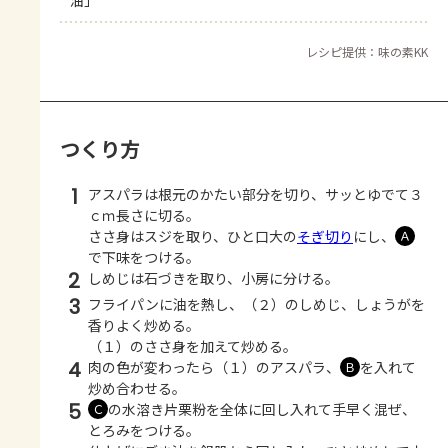
レシピ提供：味の素KK
つくり方
1
アスパラは根元のかたい部分を切り、サッとゆでて３
ｃｍ長さに切る。
ささ身はスジを取り、ひと口大の
そぎ切り
にし、
Ａ
で下味をつける。
2
しめじは石づきを取り、小房に分ける。
3
フライパンに油を熱し、（２）のしめじ、しょうがを
香りよく炒める。
（１）のささ身を加えて炒める。
4
肉の色が変わったら（１）のアスパラ、
を入れて
Ｂ
炒め合わせる。
5
の水溶き片栗粉を全体に回し入れて手早く混ぜ、
Ｃ
とろみをつける。