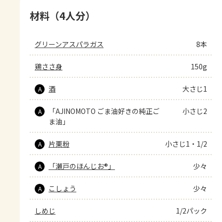
材料（4人分）
グリーンアスパラガス
8本
鶏ささ身
150g
酒
大さじ1
A
「AJINOMOTO ごま油好きの純正ご
小さじ2
A
ま油」
片栗粉
小さじ1・1/2
A
「瀬戸のほんじお®」
少々
A
こしょう
少々
A
しめじ
1/2パック