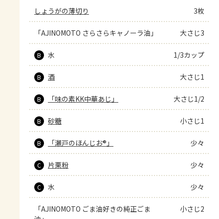
しょうがの薄切り
3枚
「AJINOMOTO さらさらキャノーラ油」
大さじ3
水
1/3カップ
B
酒
大さじ1
B
「味の素KK中華あじ」
大さじ1/2
B
砂糖
小さじ1
B
「瀬戸のほんじお®」
少々
B
片栗粉
少々
C
水
少々
C
「AJINOMOTO ごま油好きの純正ごま
小さじ2
油」