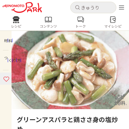
キャンセル
キャンセル
レシピ
コンテンツ
トーク
マイレシピ
レシピ
コンテンツ
ログインするとレシピを保存できます
ログイン
新規登録
材料
人気の食材・レシピ
つくり方
ホーム
きゅうり
なす
トマト
とうもろこし
ピーマン
みょうが
ゴーヤ
コンテンツ
レシピ
トーク
グリーンアスパラと鶏ささ身の塩炒
め