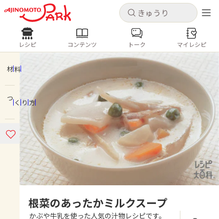
キャンセル
キャンセル
レシピ
コンテンツ
トーク
マイレシピ
レシピ
コンテンツ
ログインするとレシピを保存できます
ログイン
新規登録
材料
人気の食材・レシピ
つくり方
ホーム
きゅうり
なす
トマト
とうもろこし
ピーマン
みょうが
ゴーヤ
コンテンツ
レシピ
トーク
根菜のあったかミルクスープ
かぶや牛乳を使った人気の汁物レシピです。