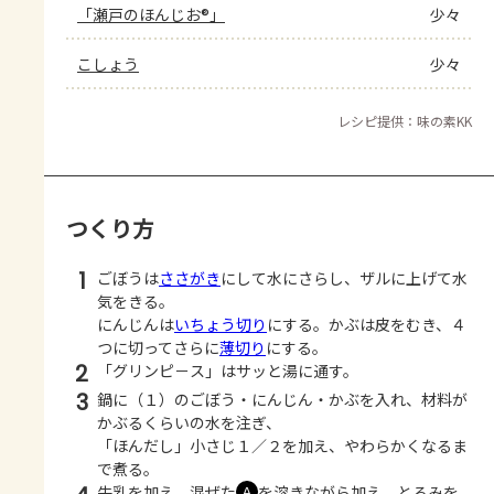
「瀬戸のほんじお®」
少々
こしょう
少々
レシピ提供：味の素KK
つくり方
1
ごぼうは
ささがき
にして水にさらし、ザルに上げて水
気をきる。
にんじんは
いちょう切り
にする。かぶは皮をむき、４
つに切ってさらに
薄切り
にする。
2
「グリンピ－ス」はサッと湯に通す。
3
鍋に（１）のごぼう・にんじん・かぶを入れ、材料が
かぶるくらいの水を注ぎ、
「ほんだし」小さじ１／２を加え、やわらかくなるま
で煮る。
牛乳を加え、混ぜた
を溶きながら加え、とろみを
Ａ