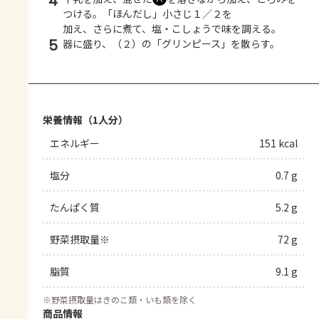
4
つける。「ほんだし」小さじ１／２を
加え、さらに煮て、塩・こしょうで味を調える。
5
器に盛り、（２）の「グリンピース」を散らす。
栄養情報（1人分）
エネルギー
151 kcal
塩分
0.7 g
たんぱく質
5.2 g
野菜摂取量※
72 g
脂質
9.1 g
※
野菜摂取量はきのこ類・いも類を除く
商品情報