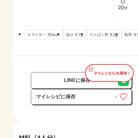
よくあるお問い合わせ
20
分
お買い物
エネルギー
塩分
たんぱく質
脂質
151
0.7
5.2
9.
kcal
g
g
AJINOMOTO PARK とは
マイレシピにも保存！
LINEに保存
マイレシピに保存
-
保存済み
材料（4人分）