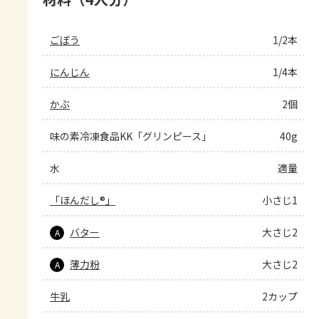
ごぼう
1/2本
にんじん
1/4本
かぶ
2個
味の素冷凍食品KK「グリンピース」
40g
水
適量
「ほんだし®」
小さじ1
バター
大さじ2
A
薄力粉
大さじ2
A
牛乳
2カップ