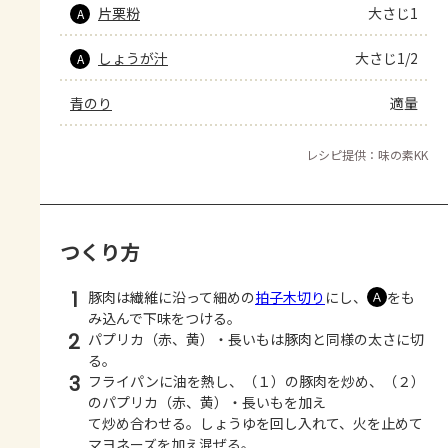
片栗粉
大さじ1
A
しょうが汁
大さじ1/2
A
青のり
適量
レシピ提供：味の素KK
つくり方
1
豚肉は繊維に沿って細めの
拍子木切り
にし、
をも
Ａ
み込んで下味をつける。
2
パプリカ（赤、黄）・長いもは豚肉と同様の太さに切
る。
3
フライパンに油を熱し、（１）の豚肉を炒め、（２）
のパプリカ（赤、黄）・長いもを加え
て炒め合わせる。しょうゆを回し入れて、火を止めて
マヨネーズを加え混ぜる。