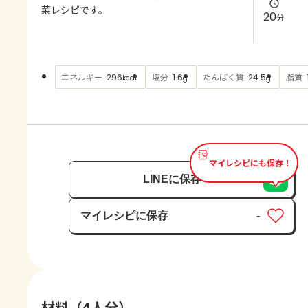
よくあるお問い合わせ
菜レシピです。
20
分
お買い物
エネルギー
塩分
たんぱく質
脂質
296
1.6
24.5
kcal
g
g
AJINOMOTO PARK とは
マイレシピにも保存！
LINEに保存
マイレシピに保存
-
保存済み
材料（4人分）