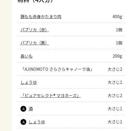
豚もも赤身かたまり肉
400g
パプリカ（赤）
1個
パプリカ（黄）
1個
長いも
200g
「AJINOMOTO さらさらキャノーラ油」
大さじ2
しょうゆ
大さじ1
「ピュアセレクト® マヨネーズ」
大さじ2
酒
大さじ1
A
しょうゆ
大さじ1
A