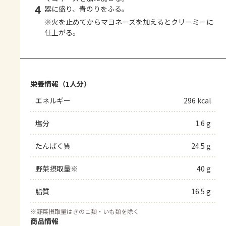
4
器に盛り、青のりをふる。
※火を止めてからマヨネーズを加えるとクリーミーに
仕上がる。
栄養情報（1人分）
エネルギー
296 kcal
塩分
1.6 g
たんぱく質
24.5 g
野菜摂取量※
40 g
脂質
16.5 g
※
野菜摂取量はきのこ類・いも類を除く
商品情報