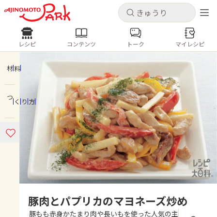
キャンセル
キャンセル
レシピ
コンテンツ
トーク
マイレシピ
レシピ
コンテンツ
ログインするとレシピを保存できます
ログイン
新規登録
材料
人気の食材・レシピ
つくり方
ホーム
きゅうり
なす
トマト
とうもろこし
ピーマン
みょうが
ゴーヤ
コンテンツ
レシピ
トーク
豚肉とパプリカのマヨネーズ炒め
豚もも赤身かたまり肉や長いもを使った人気の主