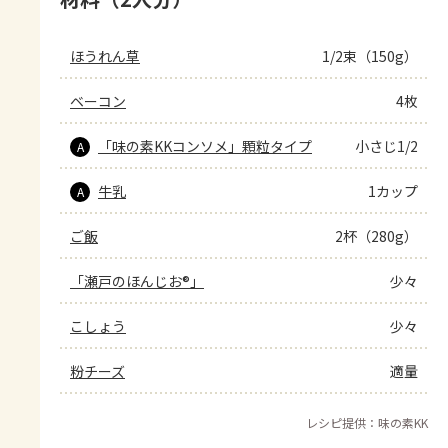
ほうれん草
1/2束（150g）
ベーコン
4枚
「味の素KKコンソメ」顆粒タイプ
小さじ1/2
A
牛乳
1カップ
A
ご飯
2杯（280g）
「瀬戸のほんじお®」
少々
こしょう
少々
粉チーズ
適量
レシピ提供：味の素KK