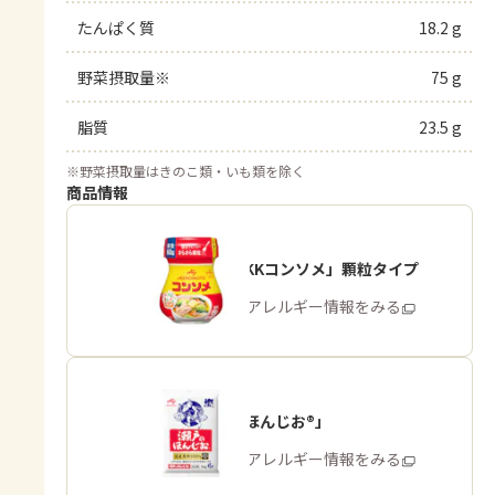
たんぱく質
18.2 g
野菜摂取量※
75 g
脂質
23.5 g
※
野菜摂取量はきのこ類・いも類を除く
商品情報
「味の素KKコンソメ」顆粒タイプ
商品・アレルギー情報をみる
「瀬戸のほんじお®」
商品・アレルギー情報をみる