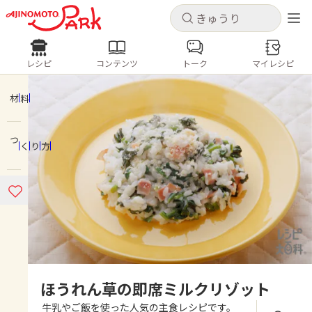
キャンセル
キャンセル
レシピ
コンテンツ
トーク
マイレシピ
レシピ
コンテンツ
ログインするとレシピを保存できます
ログイン
新規登録
材料
人気の食材・レシピ
つくり方
ホーム
きゅうり
なす
トマト
とうもろこし
ピーマン
みょうが
ゴーヤ
コンテンツ
レシピ
トーク
ほうれん草の即席ミルクリゾット
牛乳やご飯を使った人気の主食レシピです。