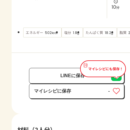
よくあるお問い合わせ
10
分
お買い物
エネルギー
塩分
たんぱく質
脂質
502
1.8
18.2
kcal
g
g
AJINOMOTO PARK とは
マイレシピにも保存！
LINEに保存
マイレシピに保存
-
保存済み
材料（2人分）