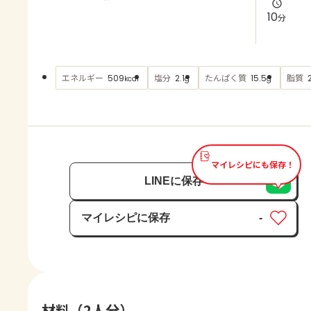
よくあるお問い合わせ
10
分
お買い物
エネルギー
塩分
たんぱく質
脂質
509
2.1
15.5
kcal
g
g
AJINOMOTO PARK とは
マイレシピにも保存！
LINEに保存
マイレシピに保存
-
保存済み
材料（2人分）