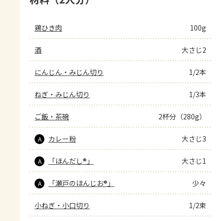
鶏ひき肉
100g
酒
大さじ2
にんじん・みじん切り
1/2本
ねぎ・みじん切り
1/3本
ご飯・茶碗
2杯分（280g）
カレー粉
大さじ3
A
「ほんだし®」
大さじ1
A
「瀬戸のほんじお®」
少々
A
小ねぎ・小口切り
1/2束