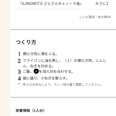
「AJINOMOTO さらさらキャノーラ油」
大さじ2
レシピ提供：味の素KK
つくり方
1
鶏ひき肉に酒をふる。
2
フライパンに油を熱し、（１）の鶏ひき肉、にんじ
ん、ねぎを炒める。
3
ご飯、
を加え炒め合わせる。
Ａ
4
器に盛り、小ねぎを散らす。
＊
辛さはお好みにより、カレー粉の量で調節してください。
栄養情報（1人分）