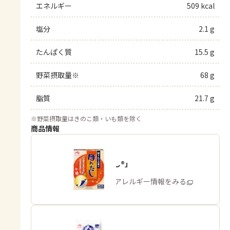
エネルギー
509 kcal
塩分
2.1 g
たんぱく質
15.5 g
野菜摂取量※
68 g
脂質
21.7 g
※
野菜摂取量はきのこ類・いも類を除く
商品情報
「ほんだし®」
商品・アレルギー情報をみる