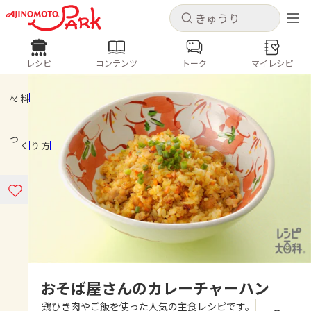
キャンセル
キャンセル
レシピ
コンテンツ
トーク
マイレシピ
レシピ
コンテンツ
ログインするとレシピを保存できます
ログイン
新規登録
材料
人気の食材・レシピ
つくり方
ホーム
きゅうり
なす
トマト
とうもろこし
ピーマン
みょうが
ゴーヤ
コンテンツ
レシピ
トーク
おそば屋さんのカレーチャーハン
鶏ひき肉やご飯を使った人気の主食レシピです。