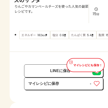
よくあるお問い合わせ
りんごやカマンベールチーズを使った人気の副菜
レシピです。
15
分
お買い物
AJINOMOTO PARK とは
エネルギー
塩分
たんぱく質
脂質
182
0.8
5.4
1
kcal
g
g
マイレシピにも保存！
LINEに保存
マイレシピに保存
-
保存済み