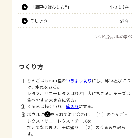
「瀬戸のほんじお®」
小さじ1/4
A
こしょう
少々
A
レシピ提供：味の素KK
つくり方
1
りんごは５ｍｍ幅の
いちょう切り
にし、薄い塩水につ
け、水気をきる。
レタス、サニーレタスはひと口大にちぎる。チーズは
食べやすい大きさに切る。
2
くるみは軽くいり、
薄切り
にする。
3
ボウルに
を入れて混ぜ合わせ、（１）のりんご・
Ａ
レタス・サニーレタス・チーズを
加えてなじませ、器に盛り、（２）のくるみを散ら
す。