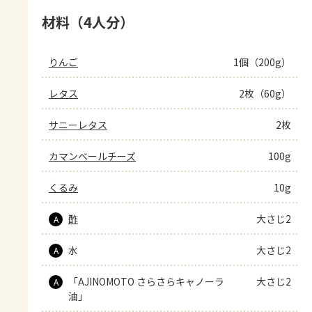
材料（4人分）
りんご
1個（200g）
レタス
2枚（60g）
サニーレタス
2枚
カマンベールチーズ
100g
くるみ
10g
酢
大さじ2
A
水
大さじ2
A
「AJINOMOTO さらさらキャノーラ
大さじ2
A
油」