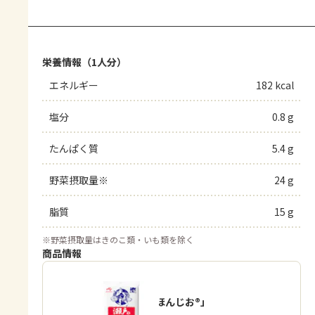
栄養情報（1人分）
エネルギー
182 kcal
塩分
0.8 g
たんぱく質
5.4 g
野菜摂取量※
24 g
脂質
15 g
※
野菜摂取量はきのこ類・いも類を除く
商品情報
「瀬戸のほんじお®」