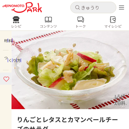
キャンセル
キャンセル
レシピ
コンテンツ
トーク
マイレシピ
レシピ
コンテンツ
ログインするとレシピを保存できます
ログイン
新規登録
材料
人気の食材・レシピ
つくり方
ホーム
きゅうり
なす
トマト
とうもろこし
ピーマン
みょうが
ゴーヤ
コンテンツ
レシピ
トーク
りんごとレタスとカマンベールチー
ズのサラダ