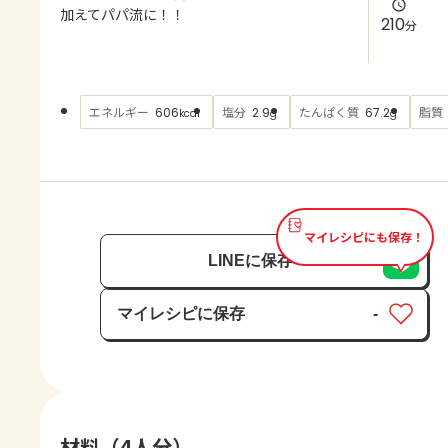
よくあるお問い合わせ
加えてパパ流に！！
210
分
お買い物
エネルギー
塩分
たんぱく質
脂質
606
2.9
67.2
kcal
g
g
AJINOMOTO PARK とは
マイレシピにも保存！
LINEに保存
マイレシピに保存
-
保存済み
材料（4人分）