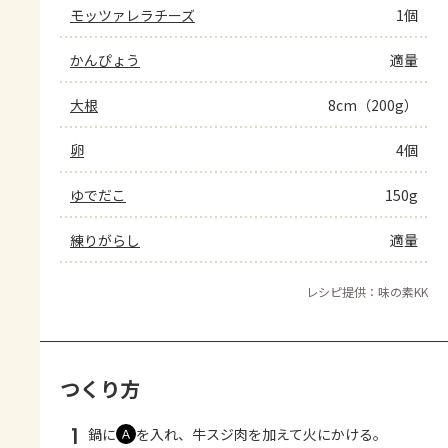
モッツァレラチーズ
1個
かんぴょう
適量
大根
8cm（200g）
卵
4個
ゆでだこ
150g
練りがらし
適量
レシピ提供：味の素KK
つくり方
1
鍋に
を入れ、牛スジ肉を加えて火にかける。
Ａ