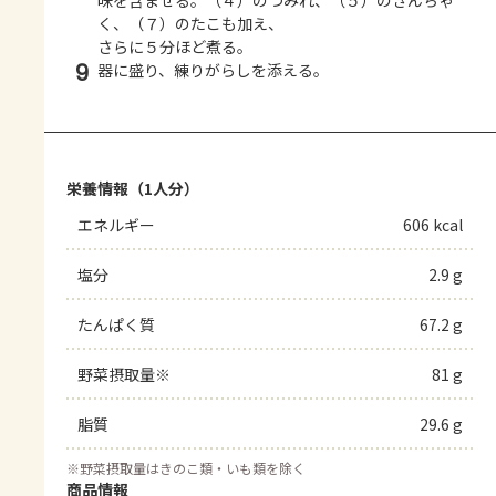
く、（７）のたこも加え、
さらに５分ほど煮る。
9
器に盛り、練りがらしを添える。
栄養情報（1人分）
エネルギー
606 kcal
塩分
2.9 g
たんぱく質
67.2 g
野菜摂取量※
81 g
脂質
29.6 g
※
野菜摂取量はきのこ類・いも類を除く
商品情報