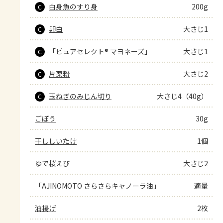
白身魚のすり身
200g
C
卵白
大さじ1
C
「ピュアセレクト® マヨネーズ」
大さじ1
C
片栗粉
大さじ2
C
玉ねぎのみじん切り
大さじ4（40g）
C
ごぼう
30g
干ししいたけ
1個
ゆで桜えび
大さじ2
「AJINOMOTO さらさらキャノーラ油」
適量
油揚げ
2枚