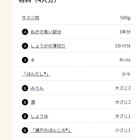
牛スジ肉
500g
ねぎの青い部分
3本分
A
しょうがの薄切り
2かけ分
A
水
4ﾘｯﾄﾙ
A
「ほんだし®」
少々
みりん
大さじ2
B
酒
大さじ2
B
しょうゆ
大さじ1
B
「瀬戸のほんじお®」
小さじ1
B