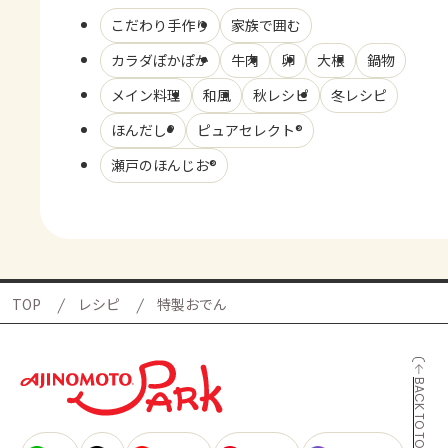
こだわり手作り
家族で囲む
カラダぽかぽか
牛肉
卵
大根
鍋物
メイン料理
和風
秋レシピ
冬レシピ
ほんだし®
ピュアセレクト®
瀬戸のほんじお®
TOP
レシピ
特製おでん
BACK TO TOP