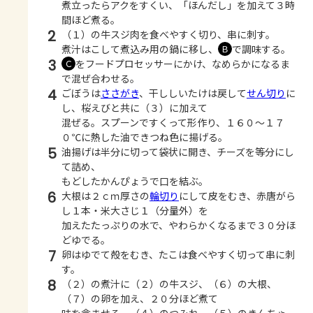
煮立ったらアクをすくい、「ほんだし」を加えて３時
間ほど煮る。
2
（１）の牛スジ肉を食べやすく切り、串に刺す。
煮汁はこして煮込み用の鍋に移し、
で調味する。
Ｂ
3
をフードプロセッサーにかけ、なめらかになるま
Ｃ
で混ぜ合わせる。
4
ごぼうは
ささがき
、干ししいたけは戻して
せん切り
に
し、桜えびと共に（３）に加えて
混ぜる。スプーンですくって形作り、１６０～１７
０℃に熱した油できつね色に揚げる。
5
油揚げは半分に切って袋状に開き、チーズを等分にし
て詰め、
もどしたかんぴょうで口を結ぶ。
6
大根は２ｃｍ厚さの
輪切り
にして皮をむき、赤唐がら
し１本・米大さじ１（分量外）を
加えたたっぷりの水で、やわらかくなるまで３０分ほ
どゆでる。
7
卵はゆでて殻をむき、たこは食べやすく切って串に刺
す。
8
（２）の煮汁に（２）の牛スジ、（６）の大根、
（７）の卵を加え、２０分ほど煮て
味を含ませる。（４）のつみれ、（５）のきんちゃ