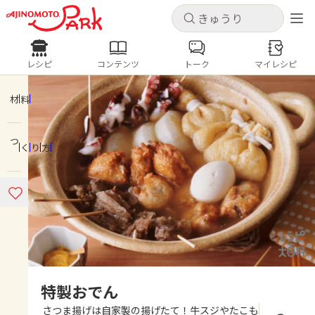
キャンセル
キャンセル
レシピ
コンテンツ
トーク
マイレシピ
レシピ
コンテンツ
ログインするとレシピを保存できます
ログイン
新規登録
材料
人気の食材・レシピ
つくり方
ホーム
きゅうり
なす
トマト
とうもろこし
ピーマン
みょうが
ゴーヤ
コンテンツ
レシピ
トーク
特製おでん
さつま揚げは自家製の揚げたて！牛スジやたこも