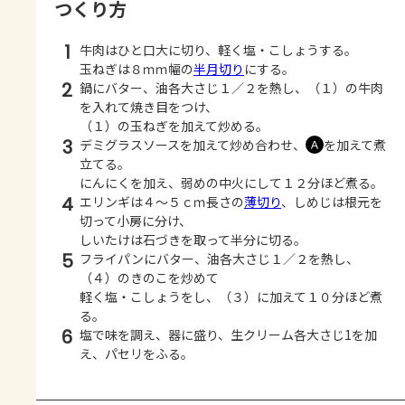
つくり方
1
牛肉はひと口大に切り、軽く塩・こしょうする。
玉ねぎは８ｍｍ幅の
半月切り
にする。
2
鍋にバター、油各大さじ１／２を熱し、（１）の牛肉
を入れて焼き目をつけ、
（１）の玉ねぎを加えて炒める。
3
デミグラスソースを加えて炒め合わせ、
を加えて煮
Ａ
立てる。
にんにくを加え、弱めの中火にして１２分ほど煮る。
4
エリンギは４～５ｃｍ長さの
薄切り
、しめじは根元を
切って小房に分け、
しいたけは石づきを取って半分に切る。
5
フライパンにバター、油各大さじ１／２を熱し、
（４）のきのこを炒めて
軽く塩・こしょうをし、（３）に加えて１０分ほど煮
る。
6
塩で味を調え、器に盛り、生クリーム各大さじ1を加
え、パセリをふる。