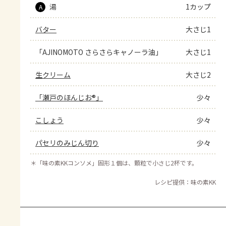
湯
1カップ
A
バター
大さじ1
「AJINOMOTO さらさらキャノーラ油」
大さじ1
生クリーム
大さじ2
「瀬戸のほんじお®」
少々
こしょう
少々
パセリのみじん切り
少々
＊
「味の素KKコンソメ」固形１個は、顆粒で小さじ2杯です。
レシピ提供：味の素KK