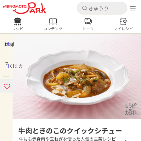
キャンセル
キャンセル
レシピ
コンテンツ
トーク
マイレシピ
レシピ
コンテンツ
ログインするとレシピを保存できます
ログイン
新規登録
材料
人気の食材・レシピ
つくり方
ホーム
きゅうり
なす
トマト
とうもろこし
ピーマン
みょうが
ゴーヤ
コンテンツ
レシピ
トーク
牛肉ときのこのクイックシチュー
牛もも赤身肉や玉ねぎを使った人気の主菜レシピ