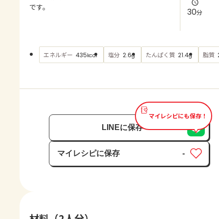
よくあるお問い合わせ
です。
30
分
お買い物
エネルギー
塩分
たんぱく質
脂質
435
2.6
21.4
kcal
g
g
AJINOMOTO PARK とは
マイレシピにも保存！
LINEに保存
マイレシピに保存
-
保存済み
材料（2人分）