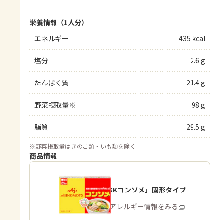
栄養情報（1人分）
エネルギー
435 kcal
塩分
2.6 g
たんぱく質
21.4 g
野菜摂取量※
98 g
脂質
29.5 g
※
野菜摂取量はきのこ類・いも類を除く
商品情報
「味の素KKコンソメ」固形タイプ
商品・アレルギー情報をみる