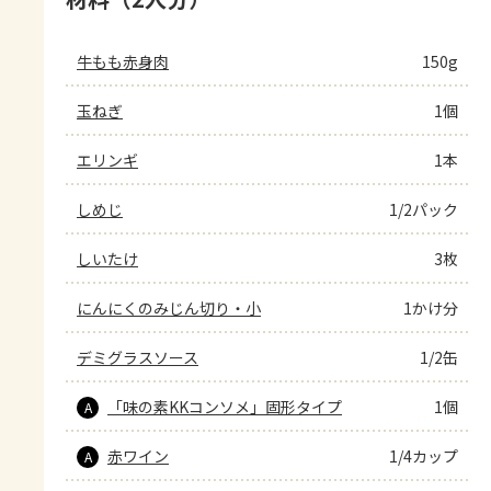
牛もも赤身肉
150g
玉ねぎ
1個
エリンギ
1本
しめじ
1/2パック
しいたけ
3枚
にんにくのみじん切り・小
1かけ分
デミグラスソース
1/2缶
「味の素KKコンソメ」固形タイプ
1個
A
赤ワイン
1/4カップ
A