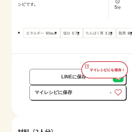
よくあるお問い合わせ
シピです。
5
分
お買い物
エネルギー
塩分
たんぱく質
脂質
90
0.7
3.2
8
kcal
g
g
g
AJINOMOTO PARK とは
マイレシピにも保存！
LINEに保存
マイレシピに保存
-
保存済み
材料（2人分）