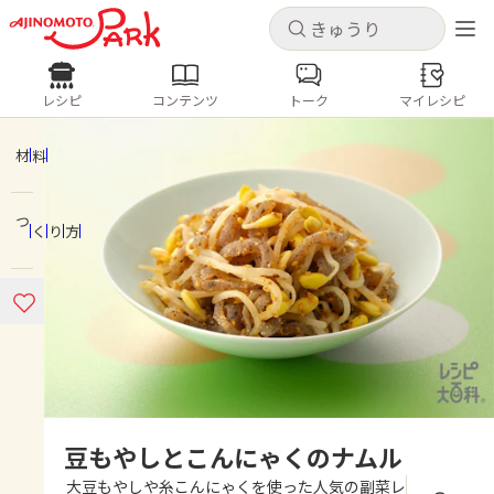
キャンセル
キャンセル
レシピ
コンテンツ
トーク
マイレシピ
レシピ
コンテンツ
ログインするとレシピを保存できます
ログイン
新規登録
材料
人気の食材・レシピ
つくり方
ホーム
きゅうり
なす
トマト
とうもろこし
ピーマン
みょうが
ゴーヤ
コンテンツ
レシピ
トーク
豆もやしとこんにゃくのナムル
大豆もやしや糸こんにゃくを使った人気の副菜レ