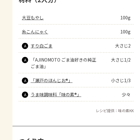
大豆もやし
100g
糸こんにゃく
100g
すり白ごま
大さじ2
A
「AJINOMOTO ごま油好きの純正
大さじ1/2
A
ごま油」
「瀬戸のほんじお®」
小さじ1/3
A
うま味調味料「味の素®」
少々
A
レシピ提供：味の素KK