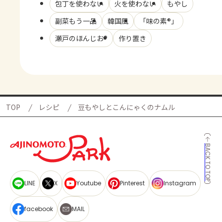
包丁を使わない
火を使わない
もやし
副菜もう一品
韓国風
「味の素®」
瀬戸のほんじお®
作り置き
TOP
レシピ
豆もやしとこんにゃくのナムル
BACK TO TOP
LINE
X
Youtube
Pinterest
Instagram
facebook
MAIL