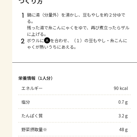
つくり方
1
鍋に湯（分量外）を沸かし、豆もやしを約２分ゆで
る。
残った湯で糸こんにゃくをゆで、再び煮立ったらザル
に上げる。
2
ボウルに
を合わせ、（１）の豆もやし・糸こんに
Ａ
ゃくが熱いうちにあえる。
栄養情報（1人分）
エネルギー
90 kcal
塩分
0.7 g
たんぱく質
3.2 g
野菜摂取量※
48 g