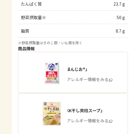
たんぱく質
23.7 g
野菜摂取量※
50 g
脂質
8.7 g
※
野菜摂取量はきのこ類・いも類を除く
商品情報
「瀬戸のほんじお®」
商品・アレルギー情報をみる
「味の素KK干し貝柱スープ」
商品・アレルギー情報をみる