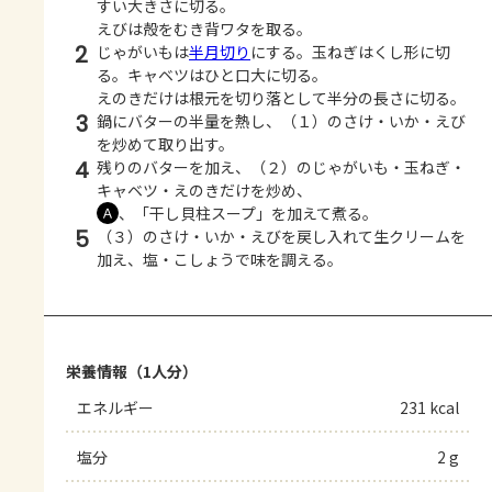
すい大きさに切る。
えびは殻をむき背ワタを取る。
2
じゃがいもは
半月切り
にする。玉ねぎはくし形に切
る。キャベツはひと口大に切る。
えのきだけは根元を切り落として半分の長さに切る。
3
鍋にバターの半量を熱し、（１）のさけ・いか・えび
を炒めて取り出す。
4
残りのバターを加え、（２）のじゃがいも・玉ねぎ・
キャベツ・えのきだけを炒め、
、「干し貝柱スープ」を加えて煮る。
Ａ
5
（３）のさけ・いか・えびを戻し入れて生クリームを
加え、塩・こしょうで味を調える。
栄養情報（1人分）
エネルギー
231 kcal
塩分
2 g