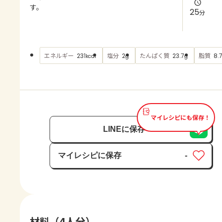
よくあるお問い合わせ
す。
25
分
お買い物
エネルギー
塩分
たんぱく質
脂質
231
2
23.7
8.
kcal
g
g
AJINOMOTO PARK とは
マイレシピにも保存！
LINEに保存
マイレシピに保存
-
保存済み
材料（4人分）