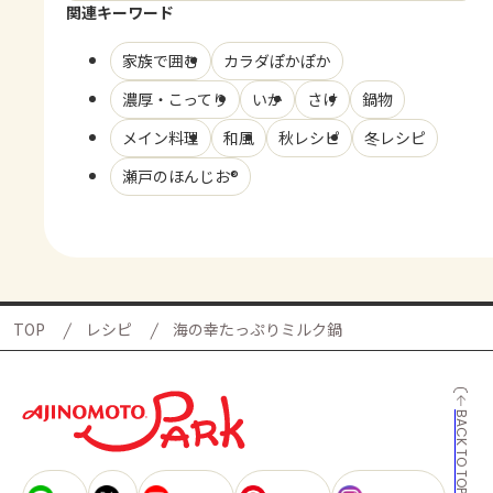
関連キーワード
家族で囲む
カラダぽかぽか
濃厚・こってり
いか
さけ
鍋物
メイン料理
和風
秋レシピ
冬レシピ
瀬戸のほんじお®
TOP
レシピ
海の幸たっぷりミルク鍋
BACK TO TOP