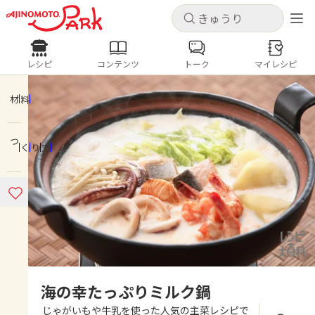
キャンセル
キャンセル
レシピ
コンテンツ
トーク
マイレシピ
レシピ
コンテンツ
ログインするとレシピを保存できます
ログイン
新規登録
材料
人気の食材・レシピ
つくり方
ホーム
きゅうり
なす
トマト
とうもろこし
ピーマン
みょうが
ゴーヤ
コンテンツ
レシピ
トーク
海の幸たっぷりミルク鍋
じゃがいもや牛乳を使った人気の主菜レシピで