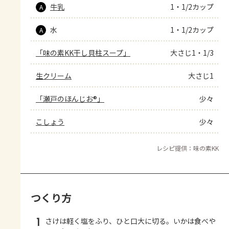
牛乳
1・1/2カップ
A
水
1・1/2カップ
A
「味の素KK干し貝柱スープ」
大さじ1・1/3
生クリーム
大さじ1
「瀬戸のほんじお®」
少々
こしょう
少々
レシピ提供：味の素KK
つくり方
1
さけは軽く塩をふり、ひと口大に切る。いかは食べや