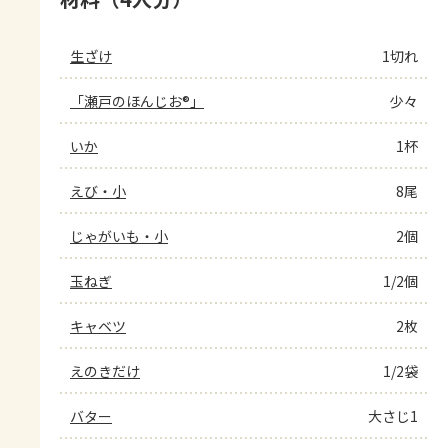
生ざけ
1切れ
「瀬戸のほんじお®」
少々
いか
1杯
えび・小
8尾
じゃがいも・小
2個
玉ねぎ
1/2個
キャベツ
2枚
えのきだけ
1/2袋
バター
大さじ1