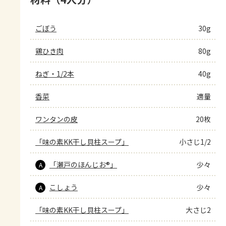
ごぼう
30g
鶏ひき肉
80g
ねぎ・1/2本
40g
香菜
適量
ワンタンの皮
20枚
「味の素KK干し貝柱スープ」
小さじ1/2
「瀬戸のほんじお®」
少々
A
こしょう
少々
A
「味の素KK干し貝柱スープ」
大さじ2