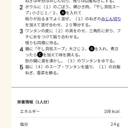
ねぎは半分はみじん切り、残りは白髪ねぎにする。
2
ボウルに（１）のごぼう、鶏ひき肉、 ｢干し貝柱スー
プ｣ 小さじ１／２、
を入れて
Ａ
粘りが出るまでよく混ぜ、（１）のねぎの
みじん切り
を加えて混ぜ合わせ、２０等分する。
3
ワンタンの皮に（２）の具をのせ、三角形に折り、フ
チに水をつけて貼り合わせる。
残りも同様に作る。
4
鍋に「干し貝柱スープ」大さじ２、
を入れ、煮立
Ｂ
ったら
を加えて味を調える。
Ｃ
別の鍋に湯を沸かし、（３）のワンタンをゆでる。
5
器に（４）のスープ・ワンタンを盛り、（１）の白髪
ねぎ、香菜を飾る。
栄養情報（1人分）
エネルギー
108 kcal
塩分
2.4 g