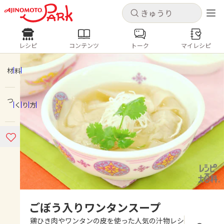
キャンセル
キャンセル
レシピ
コンテンツ
トーク
マイレシピ
レシピ
コンテンツ
ログインするとレシピを保存できます
ログイン
新規登録
材料
人気の食材・レシピ
つくり方
ホーム
きゅうり
なす
トマト
とうもろこし
ピーマン
みょうが
ゴーヤ
コンテンツ
レシピ
トーク
ごぼう入りワンタンスープ
鶏ひき肉やワンタンの皮を使った人気の汁物レシ