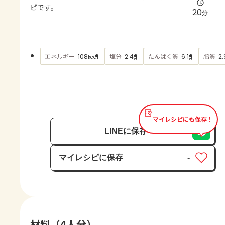
よくあるお問い合わせ
ピです。
20
分
お買い物
エネルギー
塩分
たんぱく質
脂質
108
2.4
6.1
2.
kcal
g
g
AJINOMOTO PARK とは
マイレシピにも保存！
LINEに保存
マイレシピに保存
-
保存済み
材料（4人分）