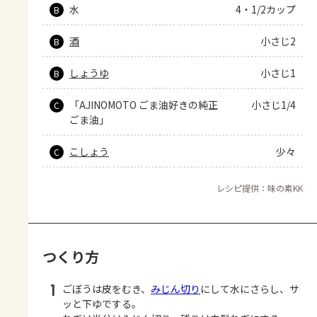
水
4・1/2カップ
B
酒
小さじ2
B
しょうゆ
小さじ1
B
「AJINOMOTO ごま油好きの純正
小さじ1/4
C
ごま油」
こしょう
少々
C
レシピ提供：味の素KK
つくり方
1
ごぼうは皮をむき、
みじん切り
にして水にさらし、サ
ッと下ゆでする。