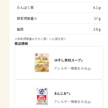
たんぱく質
6.1 g
野菜摂取量※
17 g
脂質
2.9 g
※
野菜摂取量はきのこ類・いも類を除く
商品情報
「味の素KK干し貝柱スープ」
商品・アレルギー情報をみる
「瀬戸のほんじお®」
商品・アレルギー情報をみる