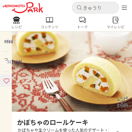
キャンセル
キャンセル
レシピ
コンテンツ
トーク
マイレシピ
レシピ
コンテンツ
ログインするとレシピを保存できます
ログイン
新規登録
材料
人気の食材・レシピ
つくり方
ホーム
きゅうり
なす
トマト
とうもろこし
ピーマン
みょうが
ゴーヤ
コンテンツ
レシピ
トーク
かぼちゃのロールケーキ
かぼちゃや生クリームを使った人気のデザート・