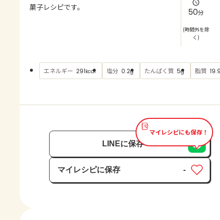
よくあるお問い合わせ
菓子レシピです。
50
分
お買い物
(時間外を除
く)
AJINOMOTO PARK とは
エネルギー
塩分
たんぱく質
脂質
291
0.2
5
19.
kcal
g
g
マイレシピにも保存！
LINEに保存
マイレシピに保存
-
保存済み