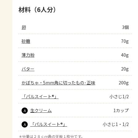
材料（6人分）
卵
3個
砂糖
70g
薄力粉
40g
バター
20g
かぼちゃ・5mm角に切ったもの･正味
200g
「パルスイート®」
小さじ1/2
生クリーム
1カップ
A
「パルスイート®」
小さじ1・1/2
A
＊
分量は２８ｃｍ角の天板１枚分です。