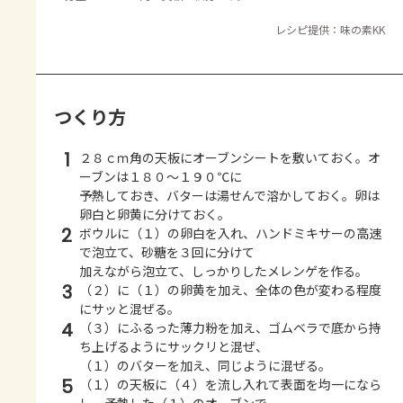
レシピ提供：味の素KK
つくり方
1
２８ｃｍ角の天板にオーブンシートを敷いておく。オ
ーブンは１８０～１９０℃に
予熱しておき、バターは湯せんで溶かしておく。卵は
卵白と卵黄に分けておく。
2
ボウルに（１）の卵白を入れ、ハンドミキサーの高速
で泡立て、砂糖を３回に分けて
加えながら泡立て、しっかりしたメレンゲを作る。
3
（２）に（１）の卵黄を加え、全体の色が変わる程度
にサッと混ぜる。
4
（３）にふるった薄力粉を加え、ゴムベラで底から持
ち上げるようにサックリと混ぜ、
（１）のバターを加え、同じように混ぜる。
5
（１）の天板に（４）を流し入れて表面を均一になら
し、予熱した（１）のオーブンで