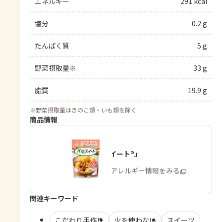
エネルギー
291 kcal
塩分
0.2 g
たんぱく質
5 g
野菜摂取量※
33 g
脂質
19.9 g
※
野菜摂取量はきのこ類・いも類を除く
商品情報
「パルスイート®」
商品・アレルギー情報をみる
関連キーワード
こだわり手作り
火を使わない
スイーツ