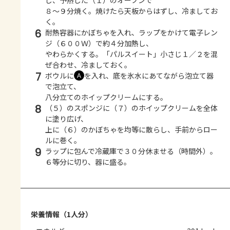
８～９分焼く。焼けたら天板からはずし、冷ましてお
く。
6
耐熱容器にかぼちゃを入れ、ラップをかけて電子レン
ジ（６００Ｗ）で約４分加熱し、
やわらかくする。「パルスイート」小さじ１／２を混
ぜ合わせ、冷ましておく。
7
ボウルに
を入れ、底を氷水にあてながら泡立て器
Ａ
で泡立て、
八分立てのホイップクリームにする。
8
（５）のスポンジに（７）のホイップクリームを全体
に塗り広げ、
上に（６）のかぼちゃを均等に散らし、手前からロー
ルに巻く。
9
ラップに包んで冷蔵庫で３０分休ませる（時間外）。
６等分に切り、器に盛る。
栄養情報（1人分）