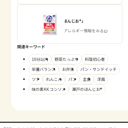
「瀬戸のほんじお®」
商品・アレルギー情報をみる
関連キーワード
10分以内
野菜たっぷり
料理初心者
栄養バランス
お弁当
パン・サンドイッチ
ツナ
れんこん
パン
主食
洋風
味の素KK コンソメ
瀬戸のほんじお®