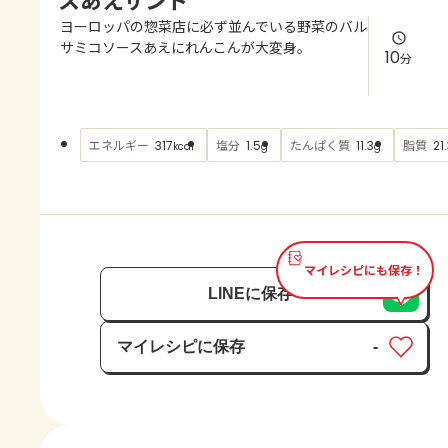
よくあるお問い合わせ
ヨーロッパの惣菜店に必ず並んでいる野菜のバル
サミコソースあえにれんこんが大変身。
10
分
お買い物
AJINOMOTO PARK とは
エネルギー
塩分
たんぱく質
脂質
317
1.5
11.3
21
kcal
g
g
マイレシピにも保存！
LINEに保存
マイレシピに保存
-
保存済み