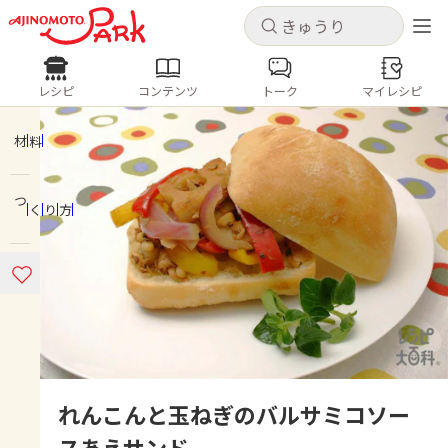
キャンセル
キャンセル
レシピ
コンテンツ
トーク
マイレシピ
レシピ
コンテンツ
ログインするとレシピを保存できます
ログイン
新規登録
材料
人気の食材・レシピ
つくり方
ホーム
きゅうり
なす
トマト
とうもろこし
ピーマン
みょうが
ゴーヤ
コンテンツ
レシピ
トーク
れんこんと玉ねぎのバルサミコソー
スあえサンド