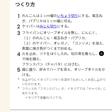
つくり方
1
れんこんは１ｃｍ幅の
いちょう切り
にする。紫玉ね
ぎ、パプリカは１ｃｍ幅に切る。
2
ケイパーは
みじん切り
にする。
3
フライパンにオリーブオイルを熱し、にんにく、
（１）のれんこん・紫玉ねぎ・パプリカ、
（２）のケイパー、オレガノ、「コンソメ」を加え、
表面に焼き色がつくまで炒める。
4
火を止め、ツナをほぐし入れ、松の実を散らし、
Ａ
で味を調え、
フランスパン（チャバタ）にはさむ。
5
器に盛り、好みでハーブを添え、オリーブオイルをか
ける。
＊
仕上がりにイタリアンパセリを混ぜてもおいしくお召し上がり
いただけます。
＊
フランスの「フランスパン」が、イタリアでは「チャバタ」に
あたります。
イタリアで定番のパンです。