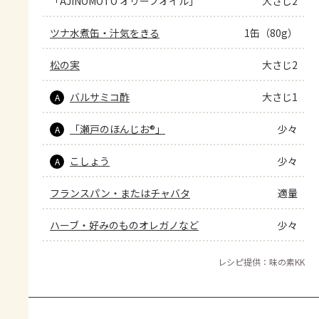
「AJINOMOTO オリーブオイル」
大さじ2
ツナ水煮缶・汁気をきる
1缶（80g）
松の実
大さじ2
バルサミコ酢
大さじ1
A
「瀬戸のほんじお®」
少々
A
こしょう
少々
A
フランスパン・またはチャバタ
適量
ハーブ・好みのものオレガノなど
少々
レシピ提供：味の素KK