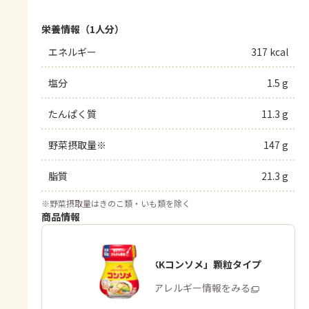
栄養情報（1人分）
エネルギー
317 kcal
塩分
1.5 g
たんぱく質
11.3 g
野菜摂取量※
147 g
脂質
21.3 g
※
野菜摂取量はきのこ類・いも類を除く
商品情報
「味の素KKコンソメ」顆粒タイプ
商品・アレルギー情報をみる