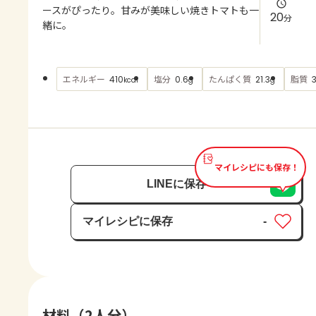
よくあるお問い合わせ
ースがぴったり。甘みが美味しい焼きトマトも一
20
分
緒に。
お買い物
エネルギー
塩分
たんぱく質
脂質
410
0.6
21.3
3
kcal
g
g
AJINOMOTO PARK とは
マイレシピにも保存！
LINEに保存
マイレシピに保存
-
保存済み
材料（2人分）