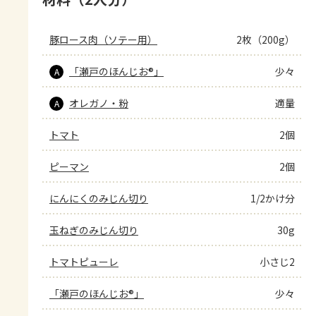
豚ロース肉（ソテー用）
2枚（200g）
「瀬戸のほんじお®」
少々
A
オレガノ・粉
適量
A
トマト
2個
ピーマン
2個
にんにくのみじん切り
1/2かけ分
玉ねぎのみじん切り
30g
トマトピューレ
小さじ2
「瀬戸のほんじお®」
少々