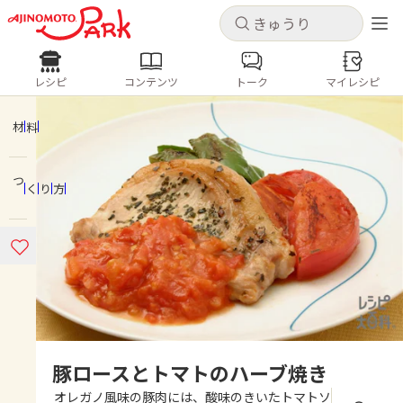
キャンセル
キャンセル
レシピ
コンテンツ
トーク
マイレシピ
レシピ
コンテンツ
ログインするとレシピを保存できます
ログイン
新規登録
材料
人気の食材・レシピ
つくり方
ホーム
きゅうり
なす
トマト
とうもろこし
ピーマン
みょうが
ゴーヤ
コンテンツ
レシピ
トーク
豚ロースとトマトのハーブ焼き
オレガノ風味の豚肉には、酸味のきいたトマトソ