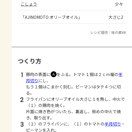
こしょう
少々
「AJINOMOTO オリーブオイル」
大さじ2
レシピ提供：味の素KK
つくり方
1
豚肉の表面に
をふる。トマト１個は２ｃｍ幅の
半
Ａ
月切り
にし、
もう１個はこまかく刻む。ピーマンはタテ４つに切
る。
2
フライパンにオリーブオイル大さじ１を熱し、中火で
（１）の豚肉を焼く。
片面に焼き色がついたら、裏返し、弱めの中火で焼
き、取り出す。
3
（２）のフライパンに、（１）のトマトの
半月切り
・
ピーマンを入れ、