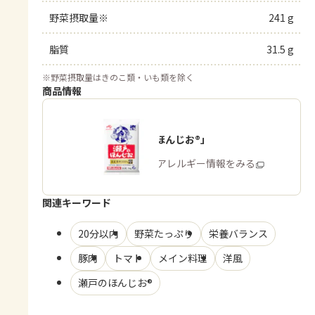
野菜摂取量※
241 g
脂質
31.5 g
※
野菜摂取量はきのこ類・いも類を除く
商品情報
「瀬戸のほんじお®」
商品・アレルギー情報をみる
関連キーワード
20分以内
野菜たっぷり
栄養バランス
豚肉
トマト
メイン料理
洋風
瀬戸のほんじお®