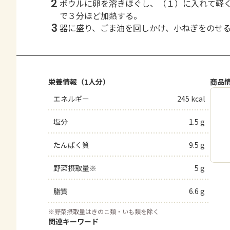
2
ボウルに卵を溶きほぐし、（１）に入れて軽
で３分ほど加熱する。
3
器に盛り、ごま油を回しかけ、小ねぎをのせ
栄養情報（1人分）
商品
エネルギー
245 kcal
塩分
1.5 g
たんぱく質
9.5 g
野菜摂取量※
5 g
脂質
6.6 g
※
野菜摂取量はきのこ類・いも類を除く
関連キーワード