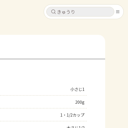
キャンセル
キャンセル
シピ
コンテンツ
ログインするとレシピを保存できます
ログイン
新規登録
レシピ
ホーム
なす
トマト
とうもろこし
ピーマン
みょうが
小さじ1
コンテンツ
200g
レシピ
1・1/2カップ
トーク
大さじ1/2