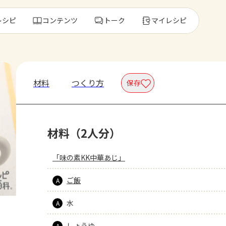
レシピ
コンテンツ
トーク
マイレシピ
レ
材料
つくり方
保存
人気の食材・
材料（2人分）
きゅうり
ゴーヤ
「味の素KK中華あじ」
ご飯
A
水
A
しょうゆ
A