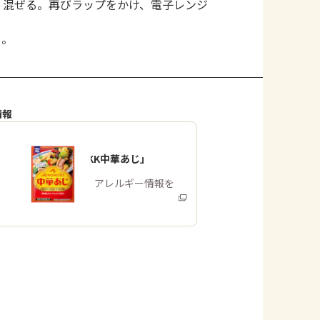
く混ぜる。再びラップをかけ、電子レンジ
る。
情報
「味の素KK中華あじ」
商品・アレルギー情報を
みる