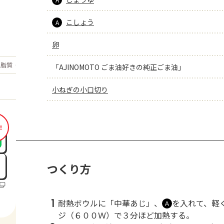
こしょう
A
卵
もっと見る
脂質
6.6
「AJINOMOTO ごま油好きの純正ごま油」
g
小ねぎの小口切り
！
つくり方
1
耐熱ボウルに「中華あじ」、
を入れて、軽
Ａ
ジ（６００Ｗ）で３分ほど加熱する。