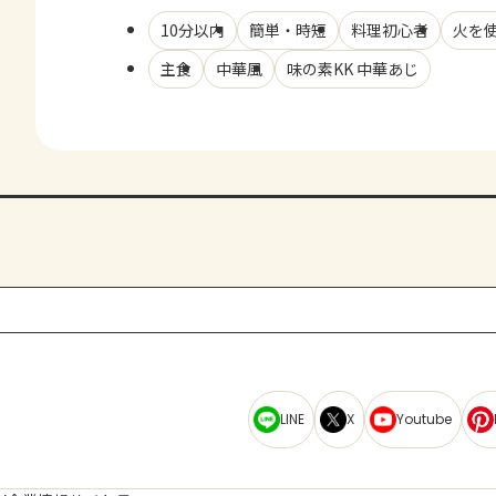
10分以内
簡単・時短
料理初心者
火を
主食
中華風
味の素KK 中華あじ
LINE
X
Youtube