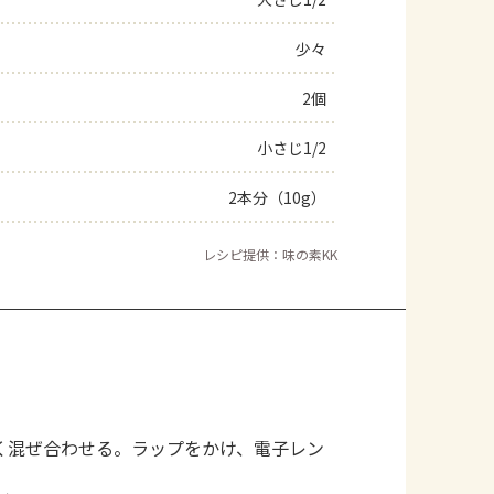
よくあるお問い合わせ
少々
2個
お買い物
小さじ1/2
AJINOMOTO PARK とは
2本分（10g）
レシピ提供：味の素KK
く混ぜ合わせる。ラップをかけ、電子レン