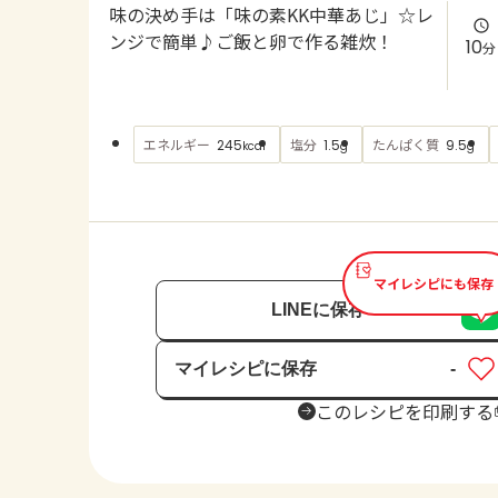
味の決め手は「味の素KK中華あじ」☆レ
ンジで簡単♪ご飯と卵で作る雑炊！
10
分
エネルギー
塩分
たんぱく質
245
1.5
9.5
kcal
g
g
マイレシピにも保存
LINEに保存
マイレシピに保存
-
保存済み
このレシピを印刷する