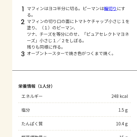
1
マフィンはヨコ半分に切る。ピーマンは
輪切り
にす
る。
2
マフィンの切り口の面にトマトケチャップ小さじ１を
塗り、（１）のピーマン、
ツナ、チーズを等分にのせ、「ピュアセレクトマヨネ
ーズ」小さじ１／２をしぼる。
残りも同様に作る。
3
オーブントースターで焼き色がつくまで焼く。
栄養情報（1人分）
エネルギー
248 kcal
塩分
1.5 g
たんぱく質
10.4 g