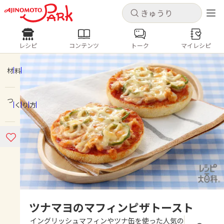
キャンセル
キャンセル
レシピ
コンテンツ
トーク
マイレシピ
レシピ
コンテンツ
ログインするとレシピを保存できます
ログイン
新規登録
材料
人気の食材・レシピ
つくり方
ホーム
きゅうり
なす
トマト
とうもろこし
ピーマン
みょうが
ゴーヤ
コンテンツ
レシピ
トーク
ツナマヨのマフィンピザトースト
イングリッシュマフィンやツナ缶を使った人気の