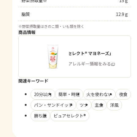
野菜摂取量※
15 g
脂質
12.9 g
※
野菜摂取量はきのこ類・いも類を除く
商品情報
「ピュアセレクト® マヨネーズ」
商品・アレルギー情報をみる
関連キーワード
20分以内
簡単・時短
火を使わない
夜食
パン・サンドイッチ
ツナ
主食
洋風
勝ち飯
ピュアセレクト®