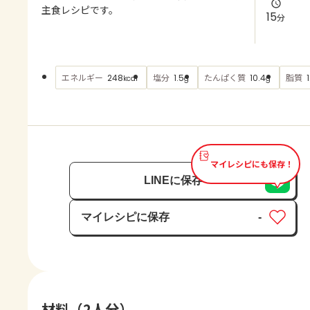
よくあるお問い合わせ
主食レシピです。
15
分
お買い物
エネルギー
塩分
たんぱく質
脂質
248
1.5
10.4
kcal
g
g
AJINOMOTO PARK とは
マイレシピにも保存！
LINEに保存
マイレシピに保存
-
保存済み
材料（2人分）