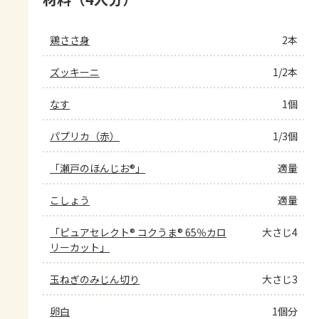
鶏ささ身
2本
ズッキーニ
1/2本
なす
1個
パプリカ（赤）
1/3個
「瀬戸のほんじお®」
適量
こしょう
適量
「ピュアセレクト® コクうま® 65％カロ
大さじ4
リーカット」
玉ねぎのみじん切り
大さじ3
卵白
1個分