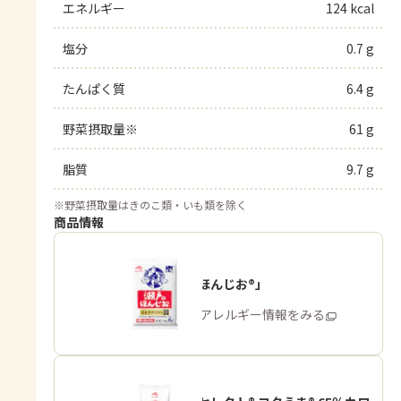
エネルギー
124 kcal
塩分
0.7 g
たんぱく質
6.4 g
野菜摂取量※
61 g
脂質
9.7 g
※
野菜摂取量はきのこ類・いも類を除く
商品情報
「瀬戸のほんじお®」
商品・アレルギー情報をみる