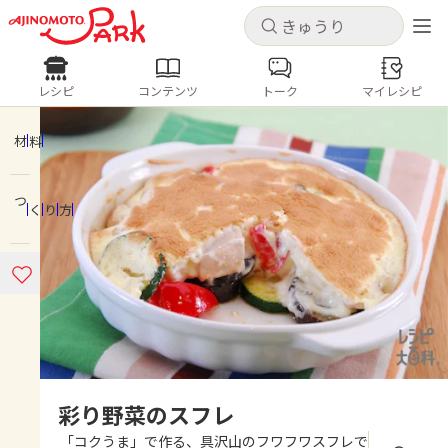
キャンセル
キャンセル
レシピ
コンテンツ
トーク
マイレシピ
レシピ
コンテンツ
ログインするとレシピを保存できます
ログイン
新規登録
材料
人気の食材・レシピ
つくり方
ホーム
きゅうり
なす
トマト
とうもろこし
ピーマン
みょうが
ゴーヤ
コンテンツ
レシピ
トーク
彩り野菜のスフレ
「コクうま」で作る、具沢山のフワフワスフレで