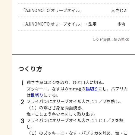
「AJINOMOTO オリーブオイル」
大さじ2
「AJINOMOTO オリーブオイル」・型用
少々
レシピ提供：味の素KK
つくり方
1
鶏ささ身はスジを取り、ひと口大に切る。
ズッキーニ、なすは８ｍｍ幅の
輪切り
にし、パプリカ
は
乱切り
にする。
2
フライパンにオリーブオイル大さじ１／２を熱し、
（１）の鶏ささ身を両面焼き、
塩・こしょう各少々をして取り出す。
3
フライパンにオリーブオイル大さじ１と１／２を熱
し、
（１）のズッキーニ・なす・パプリカを炒め、塩・こ