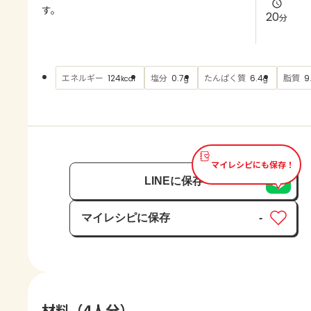
よくあるお問い合わせ
す。
20
分
お買い物
エネルギー
塩分
たんぱく質
脂質
124
0.7
6.4
9
kcal
g
g
AJINOMOTO PARK とは
マイレシピにも保存！
LINEに保存
マイレシピに保存
-
保存済み
材料（4人分）