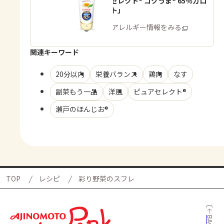
「ピュアセレクト® コクうま® 65％カロ
リーカット」
商品・アレルギー情報をみる
関連キーワード
20分以内
栄養バランス
鶏肉
なす
副菜もう一品
洋風
ピュアセレクト®
瀬戸のほんじお®
TOP
レシピ
彩り野菜のスフレ