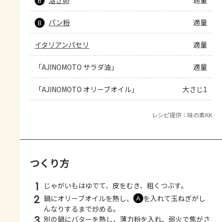
B
パン粉
適量
B
イタリアンパセリ
適量
「AJINOMOTO サラダ油」
適量
「AJINOMOTO オリーブオイル」
大さじ1
レシピ提供：味の素KK
つくり方
1
じゃがいもはゆでて、皮をむき、粗くつぶす。
2
鍋にオリーブオイルを熱し、
を入れて玉ねぎがし
Ａ
んなりするまで炒める。
3
別の鍋にバターを熱し、薄力粉を入れ、弱火で焦がさ