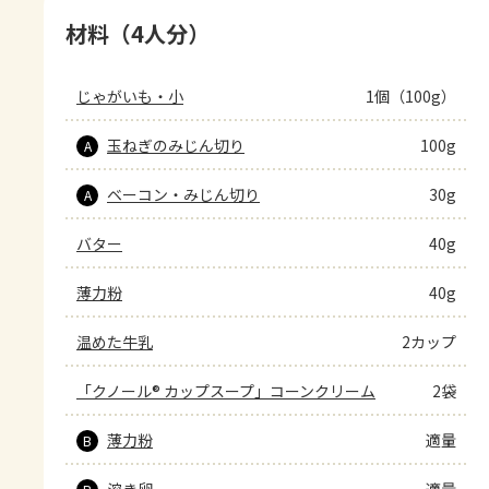
材料（4人分）
じゃがいも・小
1個（100g）
玉ねぎのみじん切り
100g
A
ベーコン・みじん切り
30g
A
バター
40g
薄力粉
40g
温めた牛乳
2カップ
「クノール® カップスープ」コーンクリーム
2袋
薄力粉
適量
B
溶き卵
適量