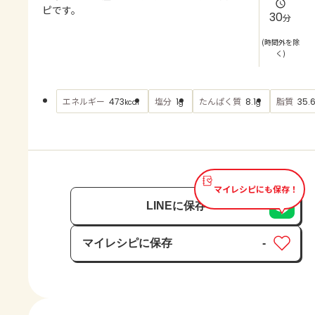
よくあるお問い合わせ
ピです。
30
分
お買い物
(時間外を除
く)
AJINOMOTO PARK とは
エネルギー
塩分
たんぱく質
脂質
473
1
8.1
35.
kcal
g
g
マイレシピにも保存！
LINEに保存
マイレシピに保存
-
保存済み