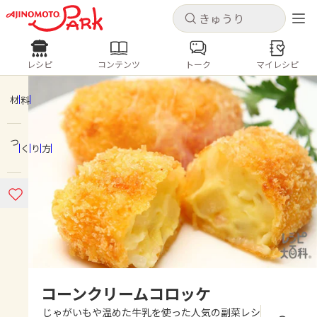
キャンセル
キャンセル
レシピ
コンテンツ
トーク
マイレシピ
レシピ
コンテンツ
ログインするとレシピを保存できます
ログイン
新規登録
材料
人気の食材・レシピ
つくり方
ホーム
きゅうり
なす
トマト
とうもろこし
ピーマン
みょうが
ゴーヤ
コンテンツ
レシピ
トーク
コーンクリームコロッケ
じゃがいもや温めた牛乳を使った人気の副菜レシ