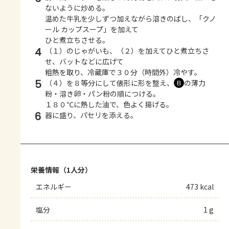
ないように炒める。
温めた牛乳を少しずつ加えながら溶きのばし、「クノ
ール カップスープ」を加えて
ひと煮立ちさせる。
4
（１）のじゃがいも、（２）を加えてひと煮立ちさ
せ、バットなどに広げて
粗熱を取り、冷蔵庫で３０分（時間外）冷やす。
5
（４）を８等分にして俵形に形を整え、
の薄力
Ｂ
粉・溶き卵・パン粉の順につける。
１８０℃に熱した油で、色よく揚げる。
6
器に盛り、パセリを添える。
栄養情報（1人分）
エネルギー
473 kcal
塩分
1 g