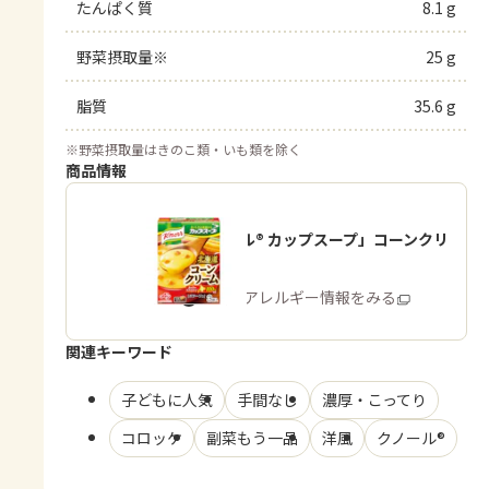
たんぱく質
8.1 g
野菜摂取量※
25 g
脂質
35.6 g
※
野菜摂取量はきのこ類・いも類を除く
商品情報
「クノール® カップスープ」コーンクリ
ーム
商品・アレルギー情報をみる
関連キーワード
子どもに人気
手間なし
濃厚・こってり
コロッケ
副菜もう一品
洋風
クノール®