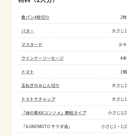
食パン4枚切り
2枚
バター
大さじ1
マスタード
少々
ウインナーソーセージ
4本
トマト
1個
玉ねぎのみじん切り
大さじ2
トマトケチャップ
大さじ1
「味の素KKコンソメ」顆粒タイプ
小さじ1/2
「AJINOMOTO サラダ油」
小さじ1・1/2