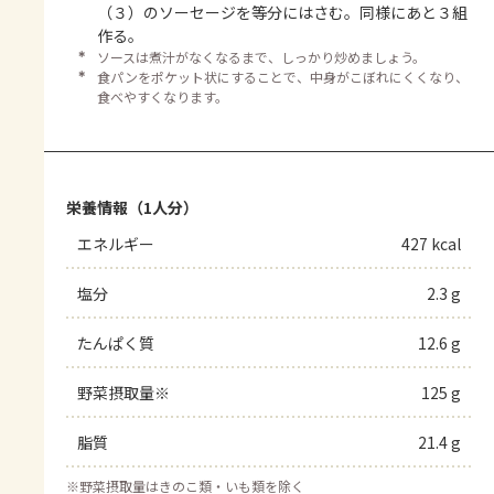
（３）のソーセージを等分にはさむ。同様にあと３組
作る。
＊
ソースは煮汁がなくなるまで、しっかり炒めましょう。
＊
食パンをポケット状にすることで、中身がこぼれにくくなり、
食べやすくなります。
栄養情報（1人分）
エネルギー
427 kcal
塩分
2.3 g
たんぱく質
12.6 g
野菜摂取量※
125 g
脂質
21.4 g
※
野菜摂取量はきのこ類・いも類を除く