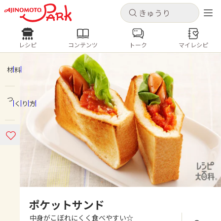
キャンセル
キャンセル
レシピ
コンテンツ
トーク
マイレシピ
レシピ
コンテンツ
ログインするとレシピを保存できます
ログイン
新規登録
材料
人気の食材・レシピ
つくり方
ホーム
きゅうり
なす
トマト
とうもろこし
ピーマン
みょうが
ゴーヤ
コンテンツ
レシピ
トーク
ポケットサンド
中身がこぼれにくく食べやすい☆