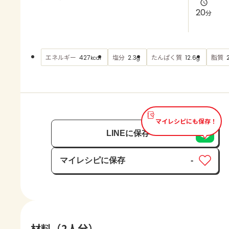
よくあるお問い合わせ
20
分
お買い物
エネルギー
塩分
たんぱく質
脂質
427
2.3
12.6
kcal
g
g
AJINOMOTO PARK とは
マイレシピにも保存！
LINEに保存
マイレシピに保存
-
保存済み
材料（2人分）