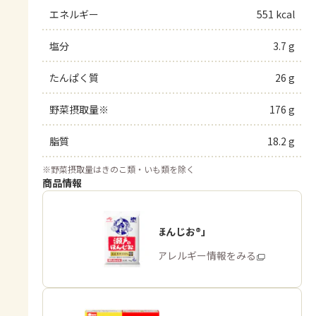
エネルギー
551 kcal
塩分
3.7 g
たんぱく質
26 g
野菜摂取量※
176 g
脂質
18.2 g
※
野菜摂取量はきのこ類・いも類を除く
商品情報
「瀬戸のほんじお®」
商品・アレルギー情報をみる