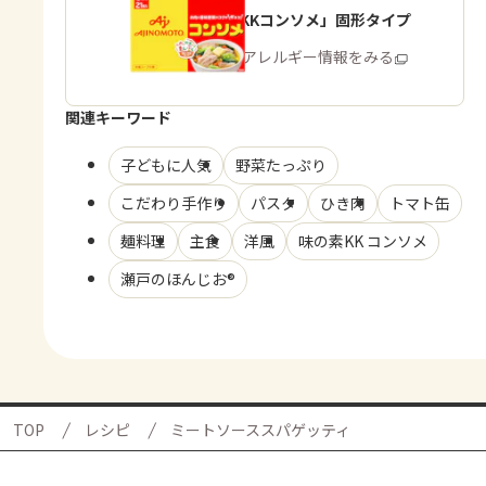
「味の素KKコンソメ」固形タイプ
商品・アレルギー情報をみる
関連キーワード
子どもに人気
野菜たっぷり
こだわり手作り
パスタ
ひき肉
トマト缶
麺料理
主食
洋風
味の素KK コンソメ
瀬戸のほんじお®
TOP
レシピ
ミートソーススパゲッティ