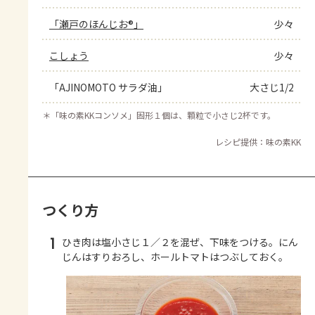
「瀬戸のほんじお®」
少々
こしょう
少々
「AJINOMOTO サラダ油」
大さじ1/2
＊
「味の素KKコンソメ」固形１個は、顆粒で小さじ2杯です。
レシピ提供：味の素KK
つくり方
1
ひき肉は塩小さじ１／２を混ぜ、下味をつける。にん
じんはすりおろし、ホールトマトはつぶしておく。