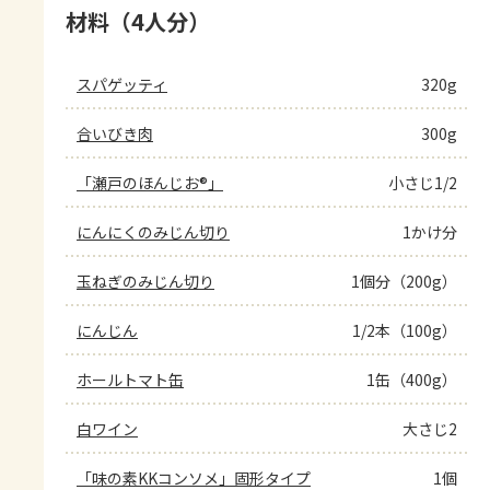
材料（4人分）
スパゲッティ
320g
合いびき肉
300g
「瀬戸のほんじお®」
小さじ1/2
にんにくのみじん切り
1かけ分
玉ねぎのみじん切り
1個分（200g）
にんじん
1/2本（100g）
ホールトマト缶
1缶（400g）
白ワイン
大さじ2
「味の素KKコンソメ」固形タイプ
1個