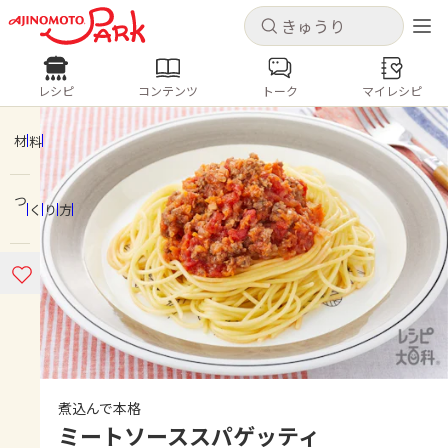
キャンセル
キャンセル
レシピ
コンテンツ
トーク
マイレシピ
レシピ
コンテンツ
ログインするとレシピを保存できます
ログイン
新規登録
材料
人気の食材・レシピ
つくり方
ホーム
きゅうり
なす
トマト
とうもろこし
ピーマン
みょうが
ゴーヤ
コンテンツ
レシピ
トーク
煮込んで本格
ミートソーススパゲッティ