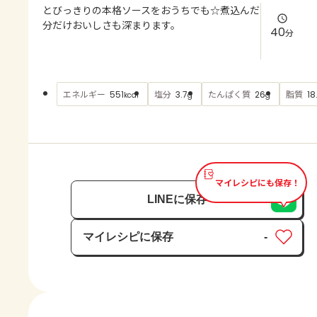
よくあるお問い合わせ
とびっきりの本格ソースをおうちでも☆煮込んだ
分だけおいしさも深まります。
40
分
お買い物
AJINOMOTO PARK とは
エネルギー
塩分
たんぱく質
脂質
551
3.7
26
18
kcal
g
g
マイレシピにも保存！
LINEに保存
マイレシピに保存
-
保存済み