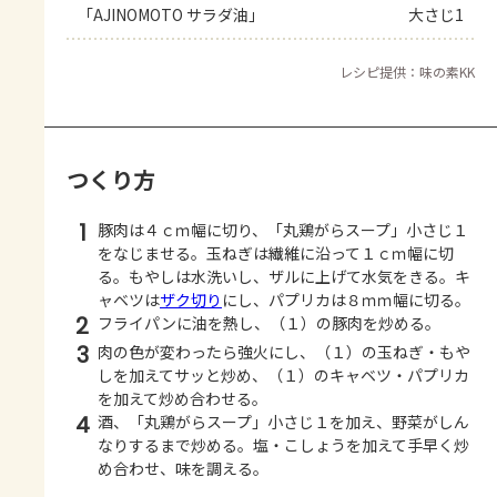
「AJINOMOTO サラダ油」
大さじ1
レシピ提供：味の素KK
つくり方
1
豚肉は４ｃｍ幅に切り、「丸鶏がらスープ」小さじ１
をなじませる。玉ねぎは繊維に沿って１ｃｍ幅に切
る。もやしは水洗いし、ザルに上げて水気をきる。キ
ャベツは
ザク切り
にし、パプリカは８ｍｍ幅に切る。
2
フライパンに油を熱し、（１）の豚肉を炒める。
3
肉の色が変わったら強火にし、（１）の玉ねぎ・もや
しを加えてサッと炒め、（１）のキャベツ・パプリカ
を加えて炒め合わせる。
4
酒、「丸鶏がらスープ」小さじ１を加え、野菜がしん
なりするまで炒める。塩・こしょうを加えて手早く炒
め合わせ、味を調える。