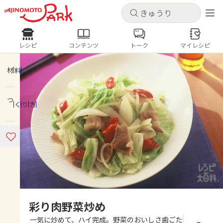
キャンセル
キャンセル
レシピ
コンテンツ
トーク
マイレシピ
レシピ
コンテンツ
ログインするとレシピを保存できます
ログイン
新規登録
材料
人気の食材・レシピ
つくり方
ホーム
きゅうり
なす
トマト
とうもろこし
ピーマン
みょうが
ゴーヤ
コンテンツ
レシピ
トーク
彩り肉野菜炒め
一気に炒めて、ハイ完成。野菜のおいしさ歯ごた