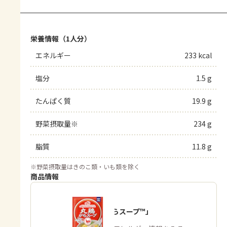
栄養情報（1人分）
エネルギー
233 kcal
塩分
1.5 g
たんぱく質
19.9 g
野菜摂取量※
234 g
脂質
11.8 g
※
野菜摂取量はきのこ類・いも類を除く
商品情報
「丸鶏がらスープ™」