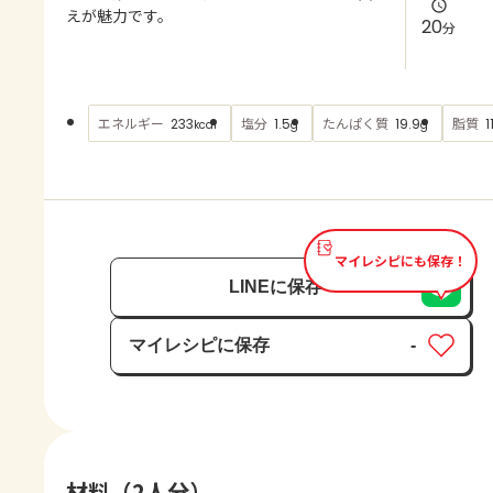
よくあるお問い合わせ
えが魅力です。
20
分
お買い物
エネルギー
塩分
たんぱく質
脂質
233
1.5
19.9
1
kcal
g
g
AJINOMOTO PARK とは
マイレシピにも保存！
LINEに保存
マイレシピに保存
-
保存済み
材料（2人分）