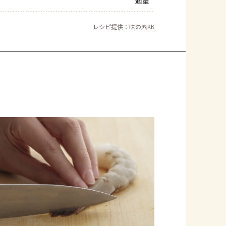
適量
レシピ提供：味の素KK