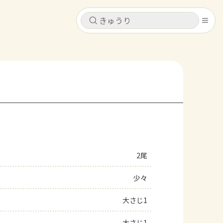
キャンセル
キャンセル
シピ
コンテンツ
ログインするとレシピを保存できます
ログイン
新規登録
レシピ
ホーム
なす
トマト
とうもろこし
ピーマン
みょうが
2尾
コンテンツ
少々
レシピ
大さじ1
トーク
大さじ1