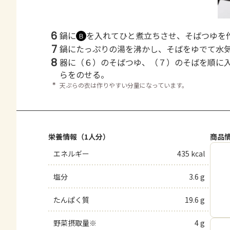
6
鍋に
を入れてひと煮立ちさせ、そばつゆを
Ｂ
7
鍋にたっぷりの湯を沸かし、そばをゆでて水
8
器に（６）のそばつゆ、（７）のそばを順に
らをのせる。
＊
天ぷらの衣は作りやすい分量になっています。
栄養情報（1人分）
商品
エネルギー
435 kcal
塩分
3.6 g
たんぱく質
19.6 g
野菜摂取量※
4 g