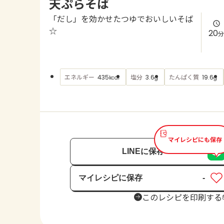
天ぷらそば
「だし」を効かせたつゆでおいしいそば
☆
20
分
エネルギー
塩分
たんぱく質
435
3.6
19.6
kcal
g
g
マイレシピにも保存
LINEに保存
マイレシピに保存
-
保存済み
このレシピを印刷する