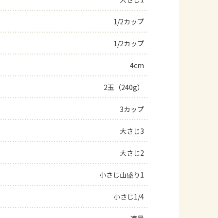
よくあるお問い合わせ
1/2カップ
1/2カップ
お買い物
4cm
AJINOMOTO PARK とは
2玉（240g）
3カップ
大さじ3
大さじ2
小さじ山盛り1
小さじ1/4