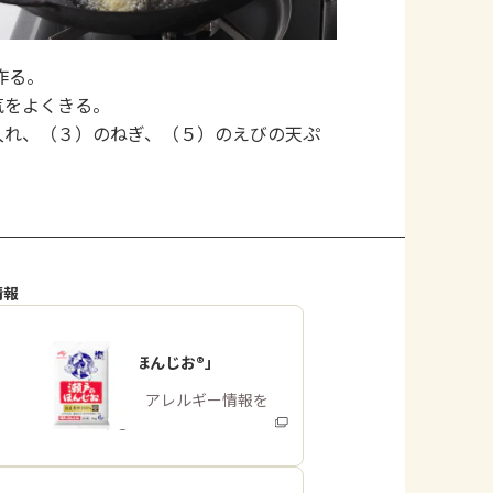
作る。
気をよくきる。
入れ、（３）のねぎ、（５）のえびの天ぷ
情報
「瀬戸のほんじお®」
商品・アレルギー情報を
みる