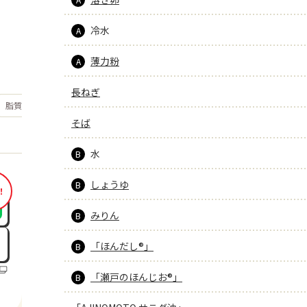
冷水
A
薄力粉
A
長ねぎ
もっと見る
脂質
6.9
g
そば
水
B
しょうゆ
B
！
みりん
B
「ほんだし®」
B
「瀬戸のほんじお®」
B