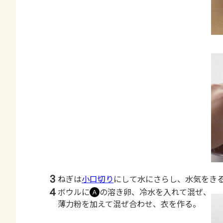
3
ねぎは
小口切り
にして水にさらし、水気をき
4
ボウルに
の溶き卵、冷水を入れて混ぜ、
Ａ
薄力粉を加えて混ぜ合わせ、衣を作る。