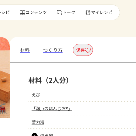
レシピ
コンテンツ
トーク
マイレシピ
レ
材料
つくり方
保存
人気の食材・
材料（2人分）
きゅうり
ゴーヤ
えび
「瀬戸のほんじお®」
薄力粉
溶き卵
A