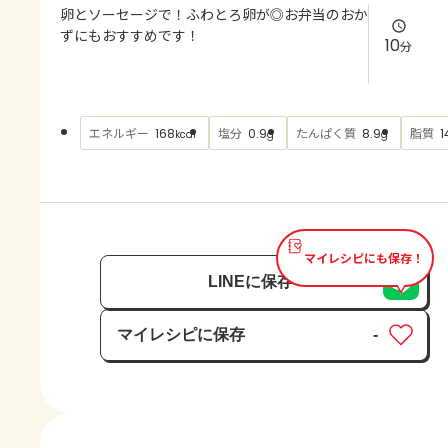
よくあるお問い合わせ
卵とソーセージで！ふわとろ卵が◎お弁当のおか
ずにもおすすめです！
10
分
お買い物
AJINOMOTO PARK とは
エネルギー
塩分
たんぱく質
脂質
168
0.9
8.9
1
kcal
g
g
マイレシピにも保存！
LINEに保存
マイレシピに保存
-
保存済み