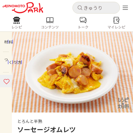
キャンセル
キャンセル
レシピ
コンテンツ
トーク
マイレシピ
レシピ
コンテンツ
ログインするとレシピを保存できます
ログイン
新規登録
材料
人気の食材・レシピ
つくり方
ホーム
きゅうり
なす
トマト
とうもろこし
ピーマン
みょうが
ゴーヤ
コンテンツ
レシピ
トーク
とろんと半熟
ソーセージオムレツ