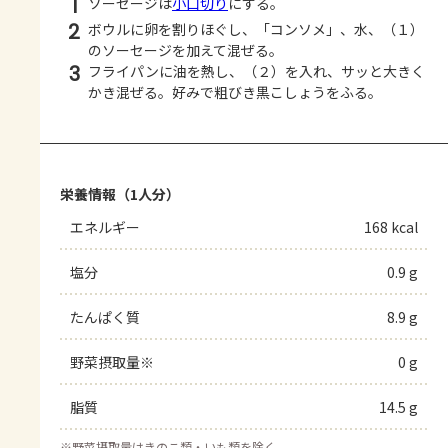
1
ソーセージは
小口切り
にする。
2
ボウルに卵を割りほぐし、「コンソメ」、水、（１）
のソーセージを加えて混ぜる。
3
フライパンに油を熱し、（２）を入れ、サッと大きく
かき混ぜる。好みで粗びき黒こしょうをふる。
栄養情報（1人分）
エネルギー
168 kcal
塩分
0.9 g
たんぱく質
8.9 g
野菜摂取量※
0 g
脂質
14.5 g
※
野菜摂取量はきのこ類・いも類を除く