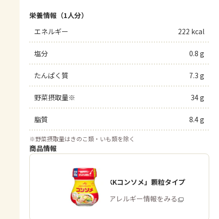
栄養情報（1人分）
エネルギー
222 kcal
塩分
0.8 g
たんぱく質
7.3 g
野菜摂取量※
34 g
脂質
8.4 g
※
野菜摂取量はきのこ類・いも類を除く
商品情報
「味の素KKコンソメ」顆粒タイプ
商品・アレルギー情報をみる