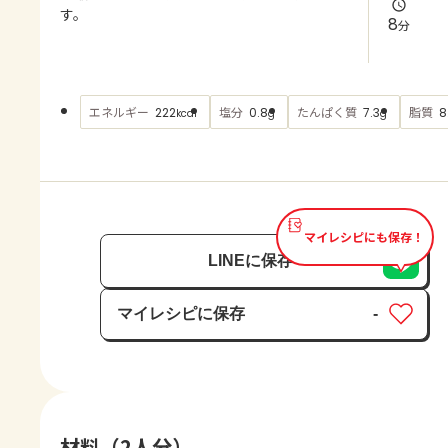
よくあるお問い合わせ
す。
8
分
お買い物
エネルギー
塩分
たんぱく質
脂質
222
0.8
7.3
8
kcal
g
g
AJINOMOTO PARK とは
マイレシピにも保存！
LINEに保存
マイレシピに保存
-
保存済み
材料（2人分）