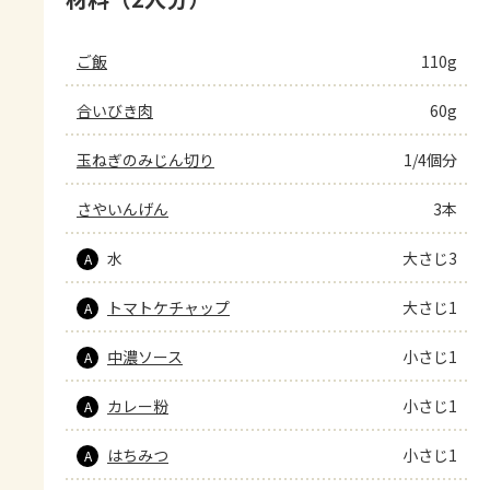
ご飯
110g
合いびき肉
60g
玉ねぎのみじん切り
1/4個分
さやいんげん
3本
水
大さじ3
A
トマトケチャップ
大さじ1
A
中濃ソース
小さじ1
A
カレー粉
小さじ1
A
はちみつ
小さじ1
A