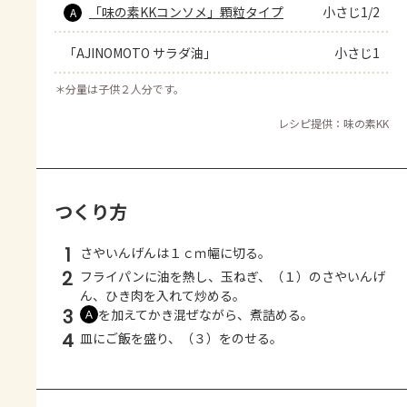
「味の素KKコンソメ」顆粒タイプ
小さじ1/2
A
「AJINOMOTO サラダ油」
小さじ1
＊
分量は子供２人分です。
レシピ提供：味の素KK
つくり方
1
さやいんげんは１ｃｍ幅に切る。
2
フライパンに油を熱し、玉ねぎ、（１）のさやいんげ
ん、ひき肉を入れて炒める。
3
を加えてかき混ぜながら、煮詰める。
Ａ
4
皿にご飯を盛り、（３）をのせる。