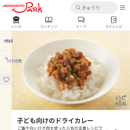
キャンセル
キャンセル
レシピ
コンテンツ
トーク
マイレシピ
レシピ
コンテンツ
ログインするとレシピを保存できます
ログイン
新規登録
材料
人気の食材・レシピ
つくり方
ホーム
きゅうり
なす
トマト
とうもろこし
ピーマン
みょうが
ゴーヤ
コンテンツ
レシピ
トーク
子ども向けのドライカレー
ご飯や合いびき肉を使った人気の主食レシピで