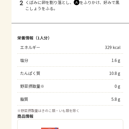
2
くぼみに卵を割り落とし、
をふりかけ、好みで黒
Ａ
こしょうをふる。
栄養情報（1人分）
エネルギー
329 kcal
塩分
1.6 g
たんぱく質
10.8 g
野菜摂取量※
0 g
脂質
5.8 g
※
野菜摂取量はきのこ類・いも類を除く
商品情報