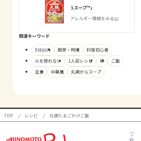
「丸鶏がらスープ™」
商品・アレルギー情報をみる
関連キーワード
5分以内
簡単・時短
料理初心者
火を使わない
1人前レシピ
卵
ご飯
主食
中華風
丸鶏がらスープ
TOP
レシピ
丸鶏たまごかけご飯