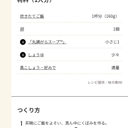
炊きたてご飯
1杯分（160g）
卵
1個
「丸鶏がらスープ™」
小さじ1
A
しょうゆ
少々
A
黒こしょう・好みで
適量
レシピ提供：味の素KK
つくり方
1
茶碗にご飯をよそい、真ん中にくぼみを作る。