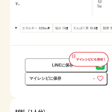
よくあるお問い合わせ
す。
1
分
お買い物
エネルギー
塩分
たんぱく質
脂質
329
1.6
10.8
kcal
g
g
AJINOMOTO PARK とは
マイレシピにも保存！
LINEに保存
マイレシピに保存
-
保存済み
材料（1人分）