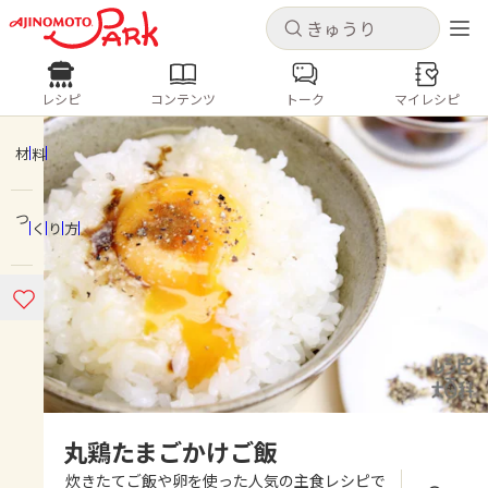
キャンセル
キャンセル
レシピ
コンテンツ
トーク
マイレシピ
レシピ
コンテンツ
ログインするとレシピを保存できます
ログイン
新規登録
材料
人気の食材・レシピ
つくり方
ホーム
きゅうり
なす
トマト
とうもろこし
ピーマン
みょうが
ゴーヤ
コンテンツ
レシピ
トーク
丸鶏たまごかけご飯
炊きたてご飯や卵を使った人気の主食レシピで