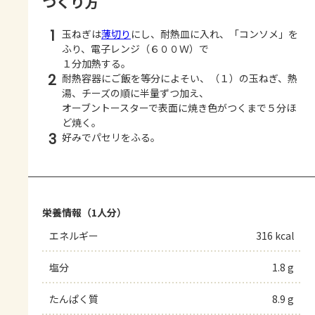
つくり方
1
玉ねぎは
薄切り
にし、耐熱皿に入れ、「コンソメ」を
ふり、電子レンジ（６００Ｗ）で
１分加熱する。
2
耐熱容器にご飯を等分によそい、（１）の玉ねぎ、熱
湯、チーズの順に半量ずつ加え、
オーブントースターで表面に焼き色がつくまで５分ほ
ど焼く。
3
好みでパセリをふる。
栄養情報（1人分）
エネルギー
316 kcal
塩分
1.8 g
たんぱく質
8.9 g