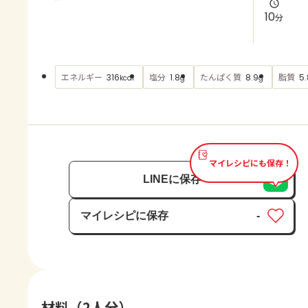
よくあるお問い合わせ
10
分
お買い物
エネルギー
塩分
たんぱく質
脂質
316
1.8
8.9
5.
kcal
g
g
AJINOMOTO PARK とは
マイレシピにも保存！
LINEに保存
マイレシピに保存
-
保存済み
材料（2人分）