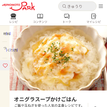
キャンセル
キャンセル
レシピ
コンテンツ
トーク
マイレシピ
レシピ
コンテンツ
ログインするとレシピを保存できます
ログイン
新規登録
材料
人気の食材・レシピ
つくり方
ホーム
きゅうり
なす
トマト
とうもろこし
ピーマン
みょうが
ゴーヤ
コンテンツ
レシピ
トーク
オニグラスープかけごはん
ご飯や玉ねぎを使った人気の主食レシピです。