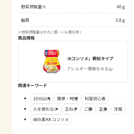
野菜摂取量※
40 g
脂質
5.8 g
※
野菜摂取量はきのこ類・いも類を除く
商品情報
「味の素KKコンソメ」顆粒タイプ
商品・アレルギー情報をみる
関連キーワード
10分以内
簡単・時短
料理初心者
火を使わない
玉ねぎ
ご飯
主食
洋風
味の素KK コンソメ