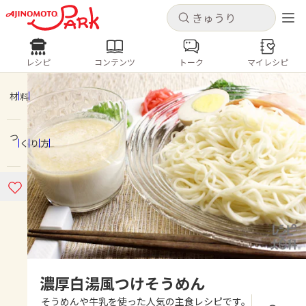
キャンセル
キャンセル
レシピ
コンテンツ
トーク
マイレシピ
レシピ
コンテンツ
ログインするとレシピを保存できます
ログイン
新規登録
材料
人気の食材・レシピ
つくり方
ホーム
きゅうり
なす
トマト
とうもろこし
ピーマン
みょうが
ゴーヤ
コンテンツ
レシピ
トーク
濃厚白湯風つけそうめん
そうめんや牛乳を使った人気の主食レシピです。