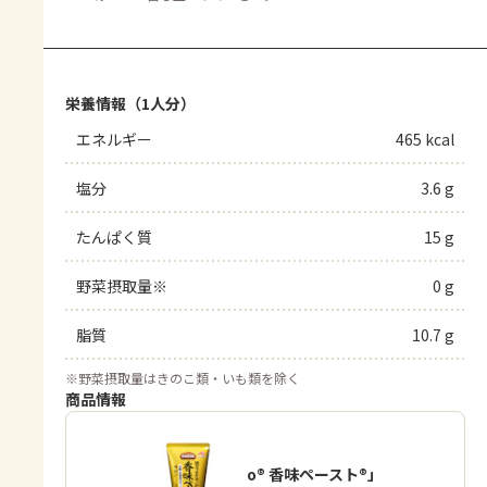
栄養情報（1人分）
エネルギー
465 kcal
塩分
3.6 g
たんぱく質
15 g
野菜摂取量※
0 g
脂質
10.7 g
※
野菜摂取量はきのこ類・いも類を除く
商品情報
「Cook Do® 香味ペースト®」