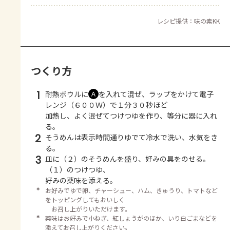
レシピ提供：味の素KK
つくり方
1
耐熱ボウルに
を入れて混ぜ、ラップをかけて電子
Ａ
レンジ（６００Ｗ）で１分３０秒ほど
加熱し、よく混ぜてつけつゆを作り、等分に器に入れ
る。
2
そうめんは表示時間通りゆでて冷水で洗い、水気をき
る。
3
皿に（２）のそうめんを盛り、好みの具をのせる。
（１）のつけつゆ、
好みの薬味を添える。
＊
お好みでゆで卵、チャーシュー、ハム、きゅうり、トマトなど
をトッピングしてもおいしく
お召し上がりいただけます。
＊
薬味はお好みで小ねぎ、紅しょうがのほか、いり白ごまなどを
添えてお召し上がりください。