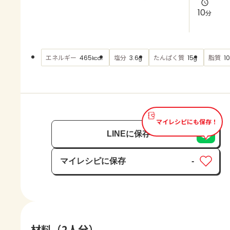
よくあるお問い合わせ
10
分
お買い物
エネルギー
塩分
たんぱく質
脂質
465
3.6
15
10
kcal
g
g
AJINOMOTO PARK とは
マイレシピにも保存！
LINEに保存
マイレシピに保存
-
保存済み
材料（2人分）