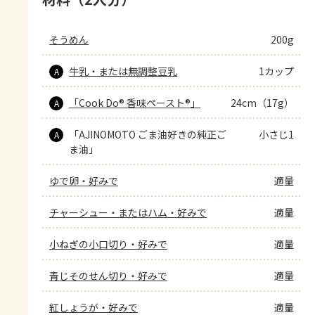
そうめん
200g
牛乳・または無調整豆乳
1カップ
A
「Cook Do® 香味ペースト®」
24cm（17g）
A
「AJINOMOTO ごま油好きの純正ご
小さじ1
A
ま油」
ゆで卵・好みで
適量
チャーシュー・またはハム・好みで
適量
小ねぎの小口切り・好みで
適量
青じそのせん切り・好みで
適量
紅しょうが・好みで
適量