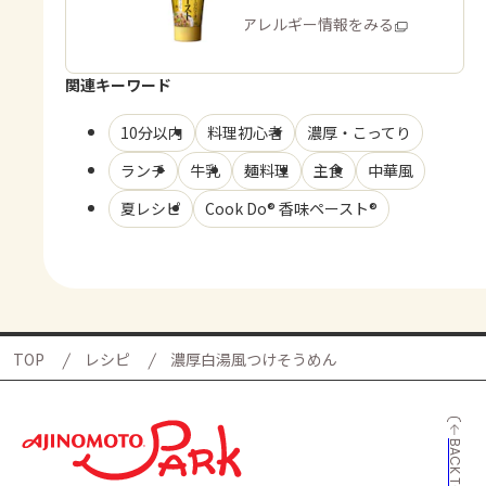
商品・アレルギー情報をみる
関連キーワード
10分以内
料理初心者
濃厚・こってり
ランチ
牛乳
麺料理
主食
中華風
夏レシピ
Cook Do® 香味ペースト®
TOP
レシピ
濃厚白湯風つけそうめん
BACK TO TOP