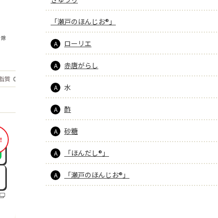
「瀬戸のほんじお®」
を除
ローリエ
A
赤唐がらし
A
もっと見る
脂質
0.7
g
水
A
酢
A
砂糖
A
！
「ほんだし®」
A
「瀬戸のほんじお®」
A