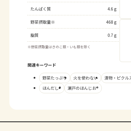
たんぱく質
4.6 g
野菜摂取量※
468 g
脂質
0.7 g
※
野菜摂取量はきのこ類・いも類を除く
関連キーワード
野菜たっぷり
火を使わない
漬物・ピクル
ほんだし®
瀬戸のほんじお®