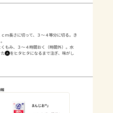
２ｃｍ長さに切って、３～４等分に切る。き
る。
よくもみ、３～４時間おく（時間外）。水
せた
をヒタヒタになるまで注ぎ、味がし
Ａ
情報
「瀬戸のほんじお®」