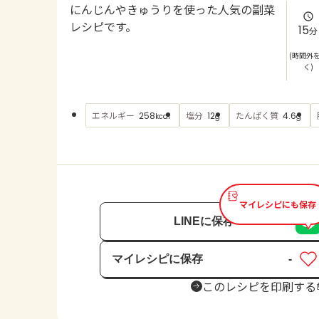
にんじんやきゅうりを使った人気の副菜
レシピです。
15
分
(時間外
く)
エネルギー
塩分
たんぱく質
258
12
4.6
kcal
g
g
マイレシピにも保存
LINEに保存
マイレシピに保存
-
保存済み
このレシピを印刷する