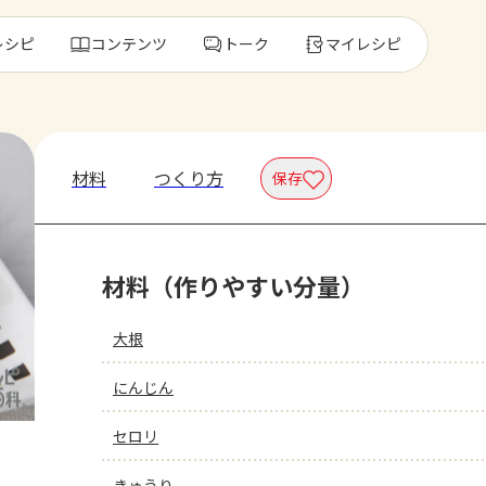
レシピ
コンテンツ
トーク
マイレシピ
レ
材料
つくり方
保存
人気の食材・
材料（作りやすい分量）
きゅうり
ゴーヤ
大根
にんじん
セロリ
きゅうり