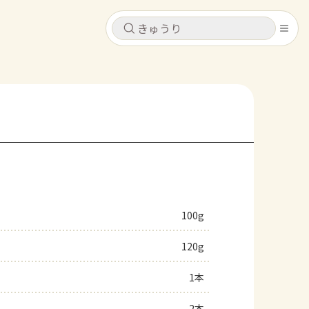
キャンセル
キャンセル
シピ
コンテンツ
ログインするとレシピを保存できます
ログイン
新規登録
レシピ
ホーム
なす
トマト
とうもろこし
ピーマン
みょうが
100g
コンテンツ
120g
レシピ
1本
トーク
2本