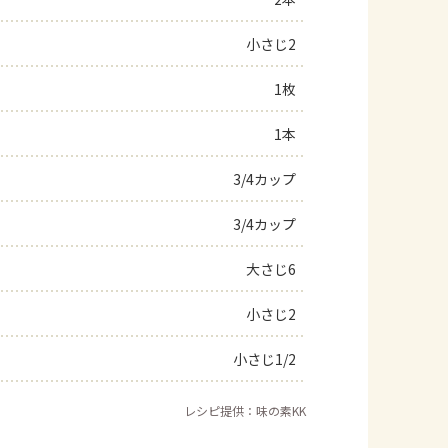
よくあるお問い合わせ
小さじ2
1枚
お買い物
1本
AJINOMOTO PARK とは
3/4カップ
3/4カップ
大さじ6
小さじ2
小さじ1/2
レシピ提供：味の素KK