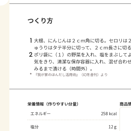
つくり方
1
大根、にんじんは２ｃｍ角に切る。セロリは
ゅうりはタテ半分に切って、２ｃｍ長さに切
2
ポリ袋に（１）の野菜を入れ、塩をまぶして
気をきり、清潔な保存容器に入れ、混ぜ合わ
みるまで漬ける（時間外）。
＊
『我が家のほんだし活用術』（幻冬舎刊）より
栄養情報（作りやすい分量）
商品
エネルギー
258 kcal
塩分
12 g