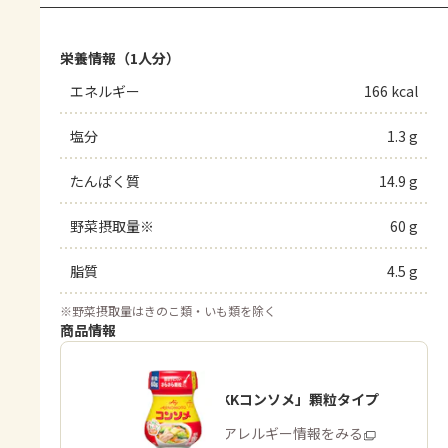
栄養情報（1人分）
エネルギー
166 kcal
塩分
1.3 g
たんぱく質
14.9 g
野菜摂取量※
60 g
脂質
4.5 g
※
野菜摂取量はきのこ類・いも類を除く
商品情報
「味の素KKコンソメ」顆粒タイプ
商品・アレルギー情報をみる