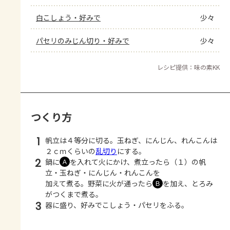
白こしょう・好みで
少々
パセリのみじん切り・好みで
少々
レシピ提供：味の素KK
つくり方
1
帆立は４等分に切る。玉ねぎ、にんじん、れんこんは
２ｃｍくらいの
乱切り
にする。
2
鍋に
を入れて火にかけ、煮立ったら（１）の帆
Ａ
立・玉ねぎ・にんじん・れんこんを
加えて煮る。野菜に火が通ったら
を加え、とろみ
Ｂ
がつくまで煮る。
3
器に盛り、好みでこしょう・パセリをふる。