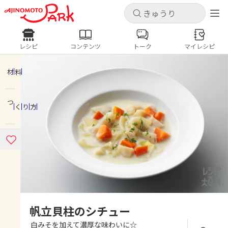
キャンセル
キャンセル
レシピ
コンテンツ
トーク
マイレシピ
レシピ
コンテンツ
ログインするとレシピを保存できます
ログイン
新規登録
材料
人気の食材・レシピ
つくり方
ホーム
きゅうり
なす
トマト
とうもろこし
ピーマン
みょうが
ゴーヤ
コンテンツ
レシピ
トーク
帆立貝柱のシチュー
白みそを加えて濃厚な味わいに☆