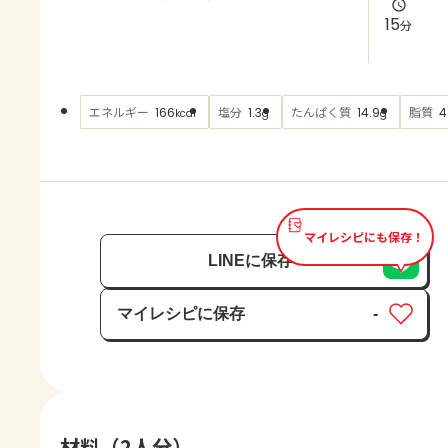
よくあるお問い合わせ
15
分
お買い物
エネルギー
塩分
たんぱく質
脂質
166
1.3
14.9
4
kcal
g
g
AJINOMOTO PARK とは
マイレシピにも保存！
LINEに保存
マイレシピに保存
-
保存済み
材料（2人分）