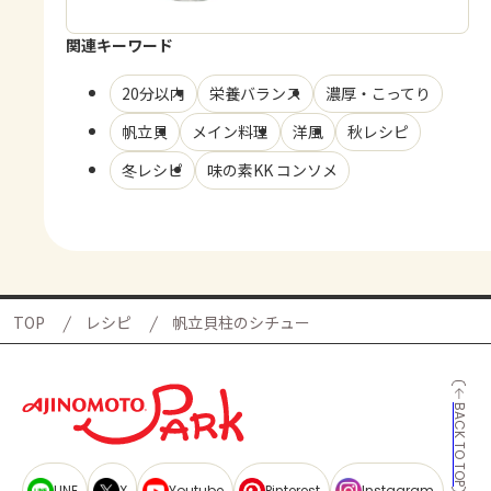
関連キーワード
20分以内
栄養バランス
濃厚・こってり
帆立貝
メイン料理
洋風
秋レシピ
冬レシピ
味の素KK コンソメ
TOP
レシピ
帆立貝柱のシチュー
BACK TO TOP
LINE
X
Youtube
Pinterest
Instagram