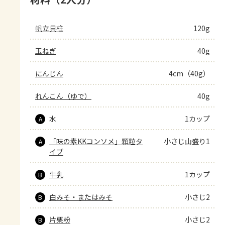
帆立貝柱
120g
玉ねぎ
40g
にんじん
4cm（40g）
れんこん（ゆで）
40g
水
1カップ
A
「味の素KKコンソメ」顆粒タ
小さじ山盛り1
A
イプ
牛乳
1カップ
B
白みそ・またはみそ
小さじ2
B
片栗粉
小さじ2
B