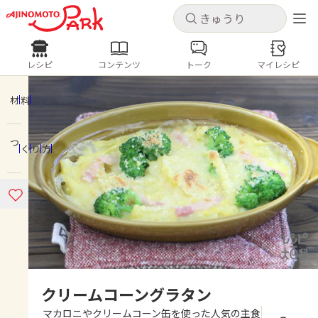
キャンセル
キャンセル
レシピ
コンテンツ
トーク
マイレシピ
レシピ
コンテンツ
ログインするとレシピを保存できます
ログイン
新規登録
材料
人気の食材・レシピ
つくり方
ホーム
きゅうり
なす
トマト
とうもろこし
ピーマン
みょうが
ゴーヤ
コンテンツ
レシピ
トーク
クリームコーングラタン
マカロニやクリームコーン缶を使った人気の主食