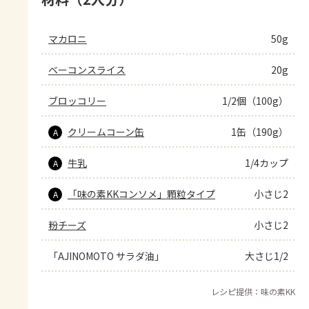
マカロニ
50g
ベーコンスライス
20g
ブロッコリー
1/2個（100g）
クリームコーン缶
1缶（190g）
A
牛乳
1/4カップ
A
「味の素KKコンソメ」顆粒タイプ
小さじ2
A
粉チーズ
小さじ2
「AJINOMOTO サラダ油」
大さじ1/2
レシピ提供：味の素KK