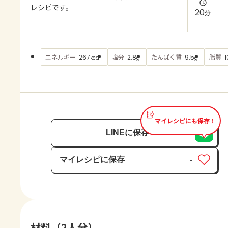
よくあるお問い合わせ
レシピです。
20
分
お買い物
エネルギー
塩分
たんぱく質
脂質
267
2.8
9.5
1
kcal
g
g
AJINOMOTO PARK とは
マイレシピにも保存！
LINEに保存
マイレシピに保存
-
保存済み
材料（2人分）