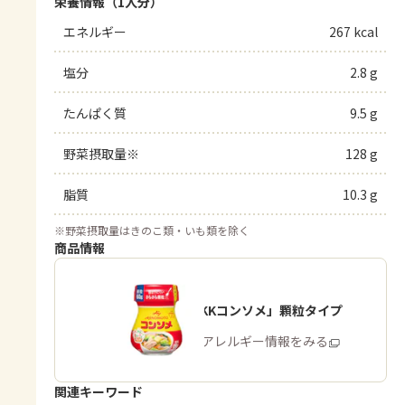
栄養情報（1人分）
エネルギー
267 kcal
塩分
2.8 g
たんぱく質
9.5 g
野菜摂取量※
128 g
脂質
10.3 g
※
野菜摂取量はきのこ類・いも類を除く
商品情報
「味の素KKコンソメ」顆粒タイプ
商品・アレルギー情報をみる
関連キーワード