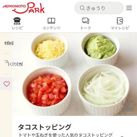
キャンセル
キャンセル
レシピ
コンテンツ
トーク
マイレシピ
レシピ
コンテンツ
ログインするとレシピを保存できます
ログイン
新規登録
材料
人気の食材・レシピ
つくり方
ホーム
きゅうり
なす
トマト
とうもろこし
ピーマン
みょうが
ゴーヤ
コンテンツ
レシピ
トーク
タコストッピング
トマトや玉ねぎを使った人気のタコストッピング