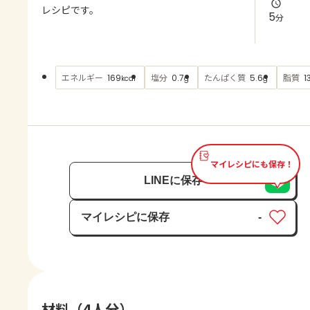
よくあるお問い合わせ
レシピです。
5
分
お買い物
エネルギー
塩分
たんぱく質
脂質
169
0.7
5.6
1
kcal
g
g
AJINOMOTO PARK とは
マイレシピにも保存！
LINEに保存
マイレシピに保存
-
保存済み
材料（4人分）