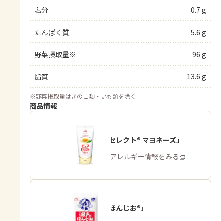
塩分
0.7 g
たんぱく質
5.6 g
野菜摂取量※
96 g
脂質
13.6 g
※
野菜摂取量はきのこ類・いも類を除く
商品情報
「ピュアセレクト® マヨネーズ」
商品・アレルギー情報をみる
「瀬戸のほんじお®」