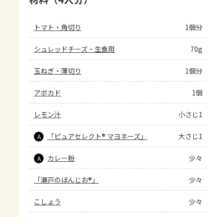
トマト・角切り
1個分
シュレッドチーズ・生食用
70g
玉ねぎ・薄切り
1個分
アボカド
1個
レモン汁
小さじ1
「ピュアセレクト® マヨネーズ」
大さじ1
A
カレー粉
少々
A
「瀬戸のほんじお®」
少々
こしょう
少々