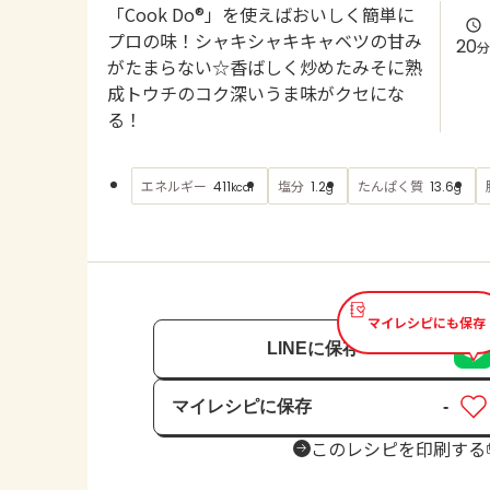
「Cook Do®」を使えばおいしく簡単に
プロの味！シャキシャキキャベツの甘み
20
分
がたまらない☆香ばしく炒めたみそに熟
成トウチのコク深いうま味がクセにな
る！
エネルギー
塩分
たんぱく質
411
1.2
13.6
kcal
g
g
マイレシピにも保存
LINEに保存
マイレシピに保存
-
保存済み
このレシピを印刷する