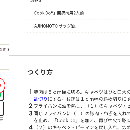
「Cook Do®」回鍋肉用2人前
「AJINOMOTO サラダ油」
もっと見る
脂質
36.2
g
つくり方
！
1
豚肉は５ｃｍ幅に切る。キャベツはひと口大
乱切り
にする。ねぎは１ｃｍ幅の斜め切りに
2
フライパンに油を熱し、（１）のキャベツ・
3
同じフライパンに（１）の豚肉・ねぎを入れ
を止め、「Cook Do」を加え、再び中火で
4
（２）のキャベツ・ピーマンを戻し入れ、炒