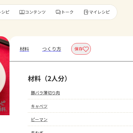
レシピ
コンテンツ
トーク
マイレシピ
レ
材料
つくり方
保存
人気の食材・
材料（2人分）
きゅうり
ゴーヤ
豚バラ薄切り肉
キャベツ
ピーマン
長ねぎ