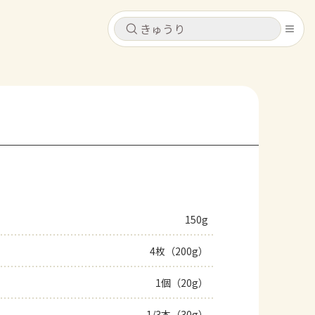
キャンセル
キャンセル
シピ
コンテンツ
ログインするとレシピを保存できます
ログイン
新規登録
レシピ
ホーム
なす
トマト
とうもろこし
ピーマン
みょうが
150g
コンテンツ
4枚（200g）
レシピ
1個（20g）
トーク
1/3本（30g）