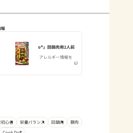
情報
「Cook Do®」回鍋肉用2人前
商品・アレルギー情報を
みる
理初心者
栄養バランス
回鍋肉
豚肉
Cook Do®