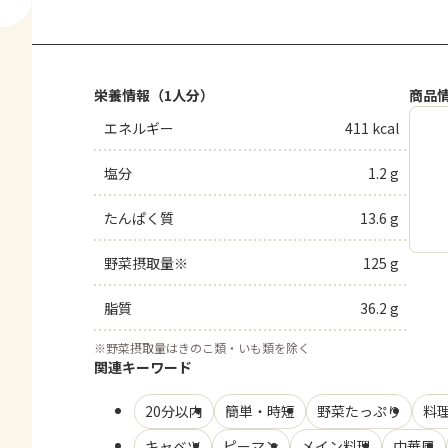
栄養情報（1人分）
商品
エネルギー
411 kcal
塩分
1.2 g
たんぱく質
13.6 g
野菜摂取量※
125 g
脂質
36.2 g
※
野菜摂取量はきのこ類・いも類を除く
関連キーワード
20分以内
簡単・時短
野菜たっぷり
料
キャベツ
ピーマン
メイン料理
中華風