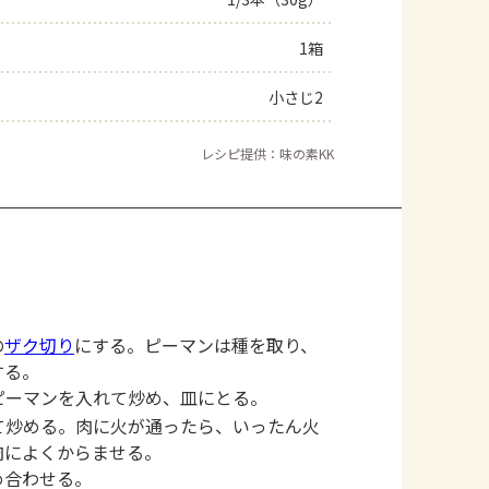
よくあるお問い合わせ
1箱
小さじ2
お買い物
レシピ提供：味の素KK
AJINOMOTO PARK とは
の
ザク切り
にする。ピーマンは種を取り、
する。
ピーマンを入れて炒め、皿にとる。
て炒める。肉に火が通ったら、いったん火
豚肉によくからませる。
め合わせる。