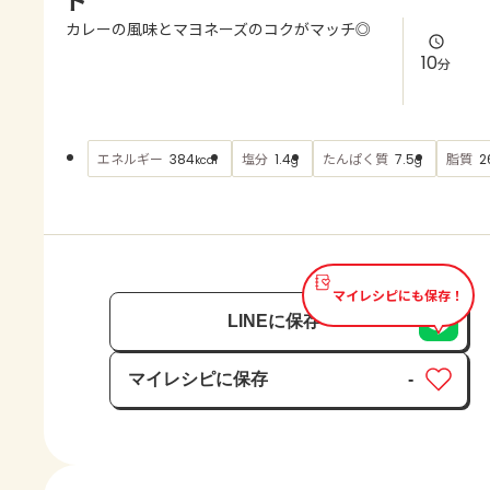
よくあるお問い合わせ
カレーの風味とマヨネーズのコクがマッチ◎
10
分
お買い物
AJINOMOTO PARK とは
エネルギー
塩分
たんぱく質
脂質
384
1.4
7.5
2
kcal
g
g
マイレシピにも保存！
LINEに保存
マイレシピに保存
-
保存済み