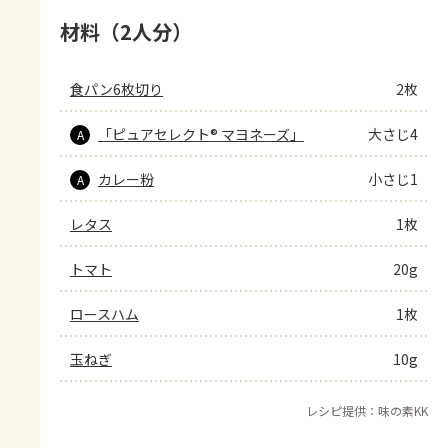
材料（2人分）
食パン6枚切り
2枚
「ピュアセレクト® マヨネーズ」
大さじ4
A
カレー粉
小さじ1
A
レタス
1枚
トマト
20g
ロースハム
1枚
玉ねぎ
10g
レシピ提供：味の素KK