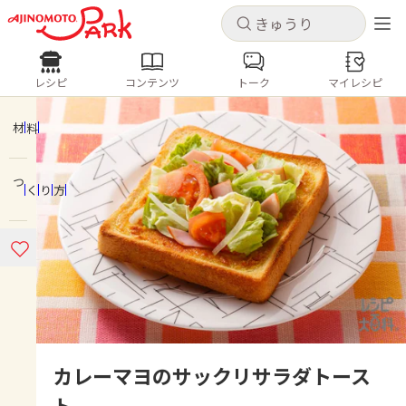
キャンセル
キャンセル
レシピ
コンテンツ
トーク
マイレシピ
レシピ
コンテンツ
ログインするとレシピを保存できます
ログイン
新規登録
材料
人気の食材・レシピ
つくり方
ホーム
きゅうり
なす
トマト
とうもろこし
ピーマン
みょうが
ゴーヤ
コンテンツ
レシピ
トーク
カレーマヨのサックリサラダトース
ト