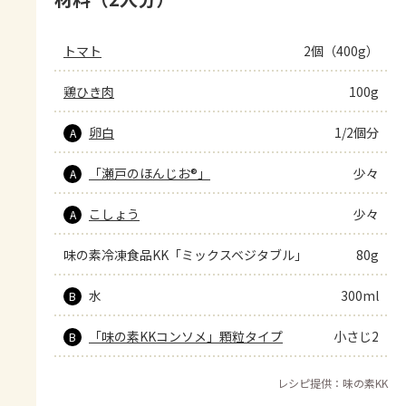
トマト
2個（400g）
鶏ひき肉
100g
卵白
1/2個分
A
「瀬戸のほんじお®」
少々
A
こしょう
少々
A
味の素冷凍食品KK「ミックスベジタブル」
80g
水
300ml
B
「味の素KKコンソメ」顆粒タイプ
小さじ2
B
レシピ提供：味の素KK