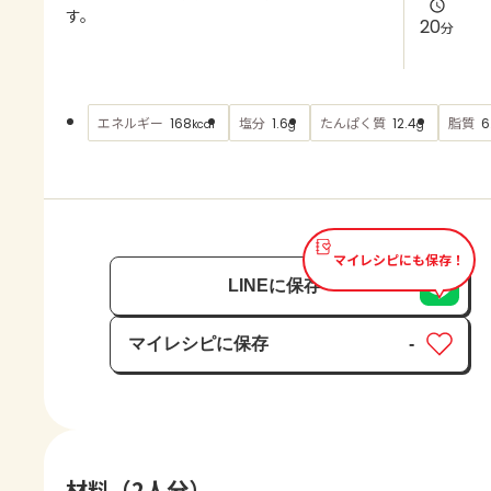
よくあるお問い合わせ
す。
20
分
お買い物
エネルギー
塩分
たんぱく質
脂質
168
1.6
12.4
6
kcal
g
g
AJINOMOTO PARK とは
マイレシピにも保存！
LINEに保存
マイレシピに保存
-
保存済み
材料（2人分）