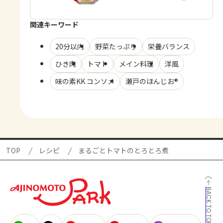
関連キーワード
20分以内
野菜たっぷり
栄養バランス
ひき肉
トマト
メイン料理
洋風
味の素KK コンソメ
瀬戸のほんじお®
TOP
レシピ
まるごとトマトのとろとろ煮
BACK TO TOP