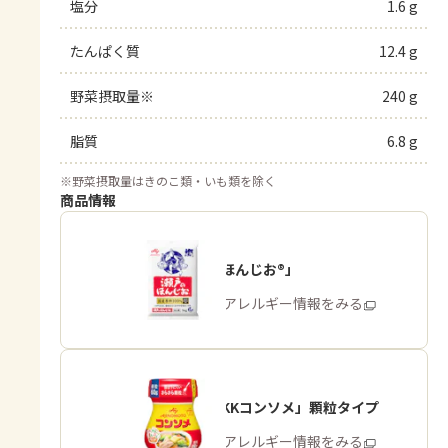
塩分
1.6 g
たんぱく質
12.4 g
野菜摂取量※
240 g
脂質
6.8 g
※
野菜摂取量はきのこ類・いも類を除く
商品情報
「瀬戸のほんじお®」
商品・アレルギー情報をみる
「味の素KKコンソメ」顆粒タイプ
商品・アレルギー情報をみる