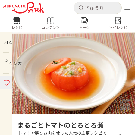
キャンセル
キャンセル
レシピ
コンテンツ
トーク
マイレシピ
レシピ
コンテンツ
ログインするとレシピを保存できます
ログイン
新規登録
材料
人気の食材・レシピ
つくり方
ホーム
きゅうり
なす
トマト
とうもろこし
ピーマン
みょうが
ゴーヤ
コンテンツ
レシピ
トーク
まるごとトマトのとろとろ煮
トマトや鶏ひき肉を使った人気の主菜レシピで