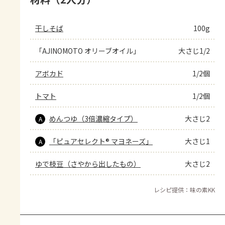
干しそば
100g
「AJINOMOTO オリーブオイル」
大さじ1/2
アボカド
1/2個
トマト
1/2個
めんつゆ（3倍濃縮タイプ）
大さじ2
A
「ピュアセレクト® マヨネーズ」
大さじ1
A
ゆで枝豆（さやから出したもの）
大さじ2
レシピ提供：味の素KK