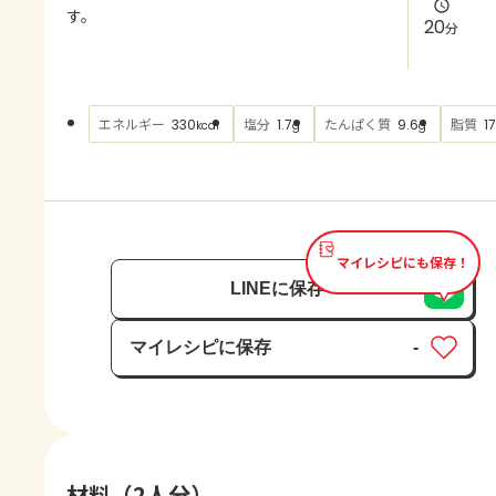
よくあるお問い合わせ
す。
20
分
お買い物
エネルギー
塩分
たんぱく質
脂質
330
1.7
9.6
17
kcal
g
g
AJINOMOTO PARK とは
マイレシピにも保存！
LINEに保存
マイレシピに保存
-
保存済み
材料（2人分）