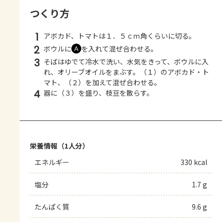
つくり方
1
アボカド、トマトは１．５ｃｍ角くらいに切る。
2
ボウルに
を入れて混ぜ合わせる。
Ａ
3
そばはゆでて冷水で洗い、水気をきって、ボウルに入
れ、オリーブオイルをまぶす。（１）のアボカド・ト
マト、（２）を加えて混ぜ合わせる。
4
器に（３）を盛り、枝豆を散らす。
栄養情報（1人分）
エネルギー
330 kcal
塩分
1.7 g
たんぱく質
9.6 g