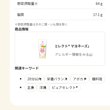
野菜摂取量※
64 g
脂質
17.1 g
※
野菜摂取量はきのこ類・いも類を除く
商品情報
「ピュアセレクト® マヨネーズ」
商品・アレルギー情報をみる
関連キーワード
20分以内
栄養バランス
アボカド
麺料理
主食
洋風
ピュアセレクト®