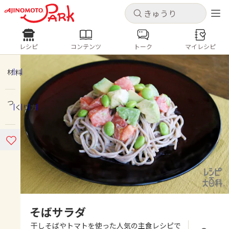
キャンセル
キャンセル
レシピ
コンテンツ
トーク
マイレシピ
レシピ
コンテンツ
ログインするとレシピを保存できます
ログイン
新規登録
材料
人気の食材・レシピ
つくり方
ホーム
きゅうり
なす
トマト
とうもろこし
ピーマン
みょうが
ゴーヤ
コンテンツ
レシピ
トーク
そばサラダ
干しそばやトマトを使った人気の主食レシピで