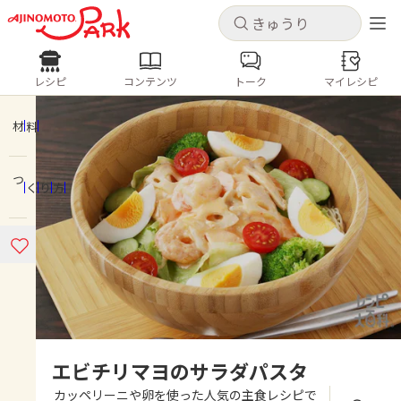
キャンセル
キャンセル
レシピ
コンテンツ
トーク
マイレシピ
レシピ
コンテンツ
ログインするとレシピを保存できます
ログイン
新規登録
材料
人気の食材・レシピ
つくり方
ホーム
きゅうり
なす
トマト
とうもろこし
ピーマン
みょうが
ゴーヤ
コンテンツ
レシピ
トーク
エビチリマヨのサラダパスタ
カッペリーニや卵を使った人気の主食レシピで