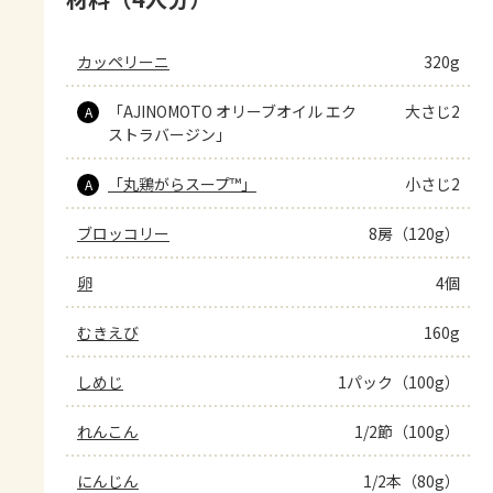
カッペリーニ
320g
「AJINOMOTO オリーブオイル エク
大さじ2
A
ストラバージン」
「丸鶏がらスープ™」
小さじ2
A
ブロッコリー
8房（120g）
卵
4個
むきえび
160g
しめじ
1パック（100g）
れんこん
1/2節（100g）
にんじん
1/2本（80g）