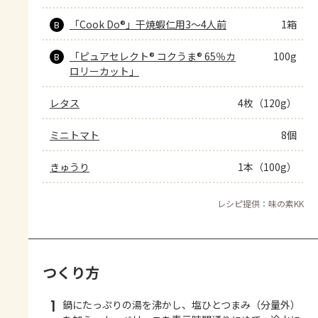
「Cook Do®」干焼蝦仁用3～4人前
1箱
B
「ピュアセレクト® コクうま® 65％カ
100g
B
ロリーカット」
レタス
4枚（120g）
ミニトマト
8個
きゅうり
1本（100g）
レシピ提供：味の素KK
つくり方
1
鍋にたっぷりの湯を沸かし、塩ひとつまみ（分量外）