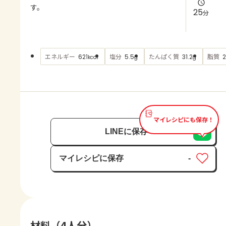
よくあるお問い合わせ
す。
25
分
お買い物
エネルギー
塩分
たんぱく質
脂質
621
5.5
31.2
2
kcal
g
g
AJINOMOTO PARK とは
マイレシピにも保存！
LINEに保存
マイレシピに保存
-
保存済み
材料（4人分）