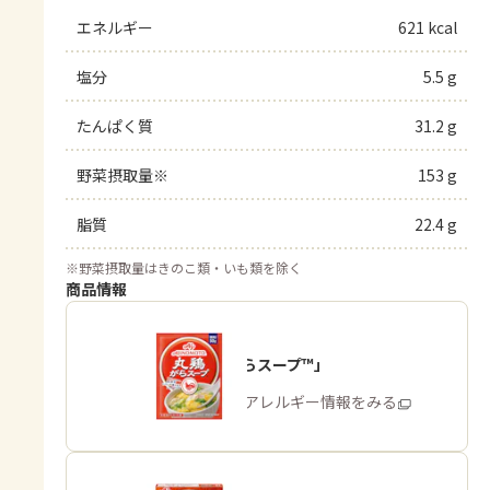
エネルギー
621 kcal
塩分
5.5 g
たんぱく質
31.2 g
野菜摂取量※
153 g
脂質
22.4 g
※
野菜摂取量はきのこ類・いも類を除く
商品情報
「丸鶏がらスープ™」
商品・アレルギー情報をみる