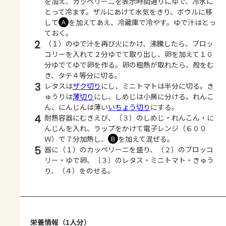
を加え、カッペリーニを表示時間通りにゆで、冷水に
とって冷ます。ザルにあけて水気をきり、ボウルに移
して
を加えてあえ、冷蔵庫で冷やす。ゆで汁はとっ
Ａ
ておく。
2
（１）のゆで汁を再び火にかけ、沸騰したら、ブロッ
コリーを入れて２分ゆでて取り出し、卵を加えて１０
分ゆでてゆで卵を作る。卵の粗熱が取れたら、殻をむ
き、タテ４等分に切る。
3
レタスは
ザク切り
にし、ミニトマトは半分に切る。き
ゅうりは
薄切り
にし、しめじは小房に分ける。れんこ
ん、にんじんは薄い
いちょう切り
にする。
4
耐熱容器にむきえび、（３）のしめじ・れんこん・に
んじんを入れ、ラップをかけて電子レンジ（６００
Ｗ）で７分加熱し、
を加えて混ぜる。
Ｂ
5
器に（１）のカッペリーニを盛り、（２）のブロッコ
リー・ゆで卵、（３）のレタス・ミニトマト・きゅう
り、（４）をのせる。
栄養情報（1人分）