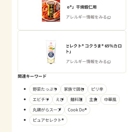
「Cook Do®」干焼蝦仁用
商品・アレルギー情報をみる
「ピュアセレクト® コクうま® 65％カロ
リーカット」
商品・アレルギー情報をみる
関連キーワード
野菜たっぷり
家族で囲む
ピリ辛
エビチリ
えび
麺料理
主食
中華風
丸鶏がらスープ
Cook Do®
ピュアセレクト®