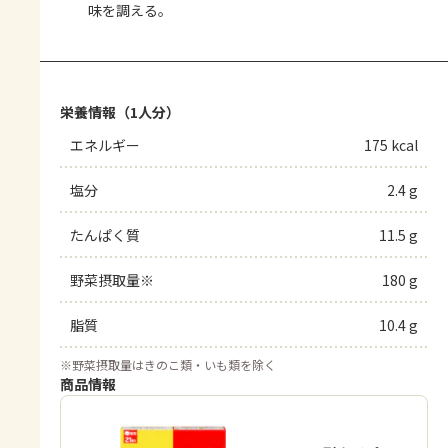
味を調える。
栄養情報（1人分）
エネルギー
175 kcal
塩分
2.4 g
たんぱく質
11.5 g
野菜摂取量※
180 g
脂質
10.4 g
※
野菜摂取量はきのこ類・いも類を除く
商品情報