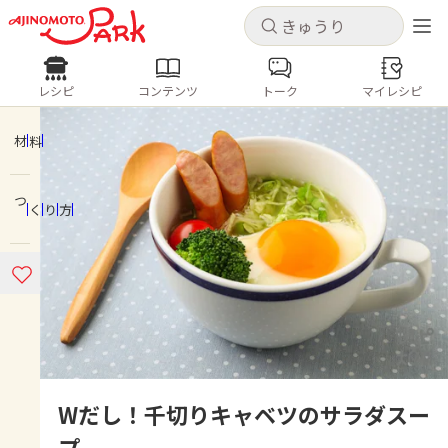
キャンセル
キャンセル
レシピ
コンテンツ
トーク
マイレシピ
レシピ
コンテンツ
ログインするとレシピを保存できます
ログイン
新規登録
材料
人気の食材・レシピ
つくり方
ホーム
きゅうり
なす
トマト
とうもろこし
ピーマン
みょうが
ゴーヤ
コンテンツ
レシピ
トーク
Wだし！千切りキャベツのサラダスー
プ