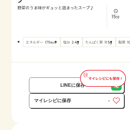
よくあるお問い合わせ
野菜のうま味がギュッと詰まったスープ♪
15
分
お買い物
AJINOMOTO PARK とは
エネルギー
塩分
たんぱく質
脂質
175
2.4
11.5
1
kcal
g
g
マイレシピにも保存！
LINEに保存
マイレシピに保存
-
保存済み