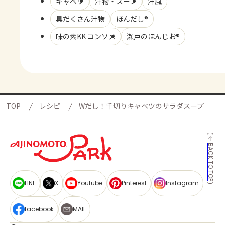
キャベツ
汁物・スープ
洋風
具だくさん汁物
ほんだし®
味の素KK コンソメ
瀬戸のほんじお®
TOP
レシピ
Wだし！千切りキャベツのサラダスープ
BACK TO TOP
LINE
X
Youtube
Pinterest
Instagram
facebook
MAIL