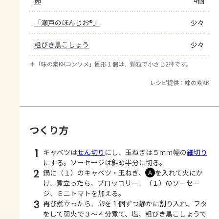
卵
4個
「瀬戸のほんじお®」
少々
粗びき黒こしょう
少々
＊
「味の素KKコンソメ」固形１個は、顆粒で小さじ2杯です。
レシピ提供：味の素KK
つくり方
1
キャベツは
せん切り
にし、玉ねぎは５ｍｍ幅の
細切り
にする。ソーセージは斜め半分に切る。
2
鍋に（１）のキャベツ・玉ねぎ、
を入れて火にか
Ａ
け、煮立ったら、ブロッコリー、（１）のソーセー
ジ、ミニトマトを加える。
3
再び煮立ったら、卵を１個ずつ静かに割り入れ、フタ
をして弱火で３～４分煮て、塩、粗びき黒こしょうで