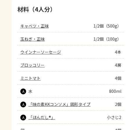
材料（4人分）
キャベツ・正味
1/2個（500g）
玉ねぎ・正味
1/2個（100g）
ウインナーソーセージ
4本
ブロッコリー
4房
ミニトマト
4個
水
800ml
A
「味の素KKコンソメ」固形タイプ
2個
A
「ほんだし®」
小さじ2
A