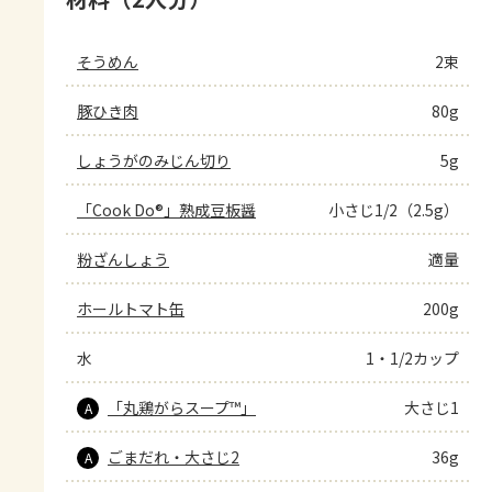
そうめん
2束
豚ひき肉
80g
しょうがのみじん切り
5g
「Cook Do®」熟成豆板醤
小さじ1/2（2.5g）
粉ざんしょう
適量
ホールトマト缶
200g
水
1・1/2カップ
「丸鶏がらスープ™」
大さじ1
A
ごまだれ・大さじ2
36g
A