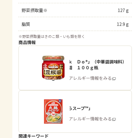
野菜摂取量※
127 g
脂質
12.9 g
※
野菜摂取量はきのこ類・いも類を除く
商品情報
「Ｃｏｏｋ Ｄｏ®」（中華醤調味料）
熟成豆板醤 １００ｇ瓶
商品・アレルギー情報をみる
「丸鶏がらスープ™」
商品・アレルギー情報をみる
関連キーワード