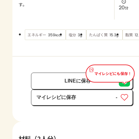
よくあるお問い合わせ
す。
20
分
お買い物
エネルギー
塩分
たんぱく質
脂質
359
3
15.3
12
kcal
g
g
AJINOMOTO PARK とは
マイレシピにも保存！
LINEに保存
マイレシピに保存
-
保存済み
材料（2人分）