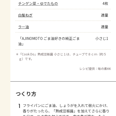
チンゲン菜・ゆでたもの
4枚
白髪ねぎ
適量
ラー油
適量
「AJINOMOTO ごま油好きの純正ごま
小さじ1
油」
＊
「Cook Do」熟成豆板醤 小さじ１は、チューブで８ｃｍ（約５
ｇ）です。
レシピ提供：味の素KK
つくり方
1
フライパンにごま油、しょうがを入れて弱火にかけ、
香りがたったら、「熟成豆板醤」を加えてさらに香り