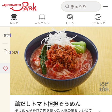
キャンセル
キャンセル
レシピ
コンテンツ
トーク
マイレシピ
レシピ
コンテンツ
ログインするとレシピを保存できます
ログイン
新規登録
材料
人気の食材・レシピ
つくり方
ホーム
きゅうり
なす
トマト
とうもろこし
ピーマン
みょうが
ゴーヤ
コンテンツ
レシピ
トーク
鶏だしトマト担担そうめん
そうめんや豚ひき肉を使った人気の主食レシピで