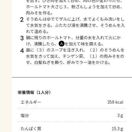
を出す。ひき肉を加えて炒め、肉の色が変わったら、
ホールトマト大さじ３、粉ざんしょうを加えて炒め、
肉みそを作る。
2
そうめんはゆでてザルに上げ、水でよくもみ洗いをし
て水気をきる。ふたたび湯を沸騰させ、そうめんを入
れて温める。
3
鍋に残りのホールトマト、分量の水を入れて火にか
け、沸騰したら、
を加えて味を調える。
Ａ
4
器に（３）のスープを注ぎ入れ、（２）のそうめんを
水気をきって加え、チンゲン菜、（１）の肉みそをの
せ、白髪ねぎを飾り、好みでラー油をかける。
栄養情報（1人分）
エネルギー
359 kcal
塩分
3 g
たんぱく質
15.3 g