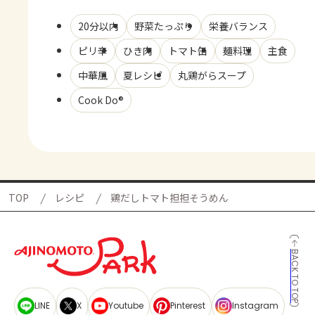
20分以内
野菜たっぷり
栄養バランス
ピリ辛
ひき肉
トマト缶
麺料理
主食
中華風
夏レシピ
丸鶏がらスープ
Cook Do®
TOP
レシピ
鶏だしトマト担担そうめん
BACK TO TOP
LINE
X
Youtube
Pinterest
Instagram