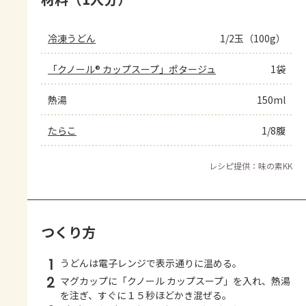
冷凍うどん
1/2玉（100g）
「クノール® カップスープ」ポタージュ
1袋
熱湯
150ml
たらこ
1/8腹
レシピ提供：味の素KK
つくり方
1
うどんは電子レンジで表示通りに温める。
2
マグカップに「クノール カップスープ」を入れ、熱湯
を注ぎ、すぐに１５秒ほどかき混ぜる。