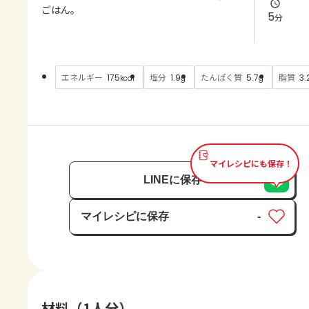
よくあるお問い合わせ
ごはん。
5
分
お買い物
エネルギー
塩分
たんぱく質
脂質
175
1.9
5.7
3.
kcal
g
g
AJINOMOTO PARK とは
マイレシピにも保存！
LINEに保存
マイレシピに保存
-
保存済み
材料（1人分）