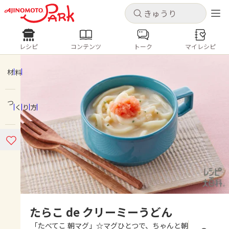
キャンセル
キャンセル
レシピ
コンテンツ
トーク
マイレシピ
レシピ
コンテンツ
ログインするとレシピを保存できます
ログイン
新規登録
材料
人気の食材・レシピ
つくり方
ホーム
きゅうり
なす
トマト
とうもろこし
ピーマン
みょうが
ゴーヤ
コンテンツ
レシピ
トーク
たらこ de クリーミーうどん
「たべてこ 朝マグ」☆マグひとつで、ちゃんと朝