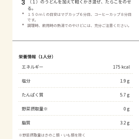
3
（１）のうどんを加えて軽くかき混ぜ、たらこをのせ
る。
＊
１５０ｍｌの目安はマグカップ６分目、コーヒーカップ８分目
です。
＊
調理時、飲用時の熱湯でのやけどには、充分ご注意ください。
栄養情報（1人分）
エネルギー
175 kcal
塩分
1.9 g
たんぱく質
5.7 g
野菜摂取量※
0 g
脂質
3.2 g
※
野菜摂取量はきのこ類・いも類を除く