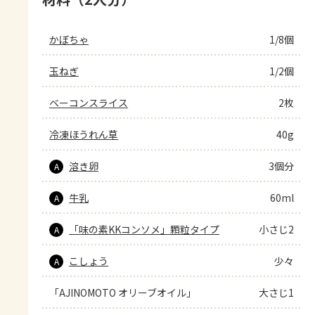
かぼちゃ
1/8個
玉ねぎ
1/2個
ベーコンスライス
2枚
冷凍ほうれん草
40g
溶き卵
3個分
A
牛乳
60ml
A
「味の素KKコンソメ」顆粒タイプ
小さじ2
A
こしょう
少々
A
「AJINOMOTO オリーブオイル」
大さじ1