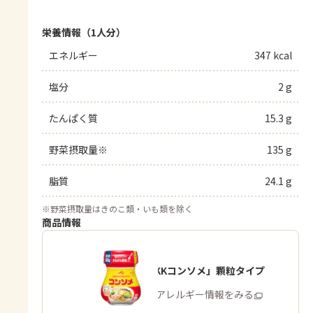
栄養情報（1人分）
エネルギー
347 kcal
塩分
2 g
たんぱく質
15.3 g
野菜摂取量※
135 g
脂質
24.1 g
※
野菜摂取量はきのこ類・いも類を除く
商品情報
「味の素KKコンソメ」顆粒タイプ
商品・アレルギー情報をみる