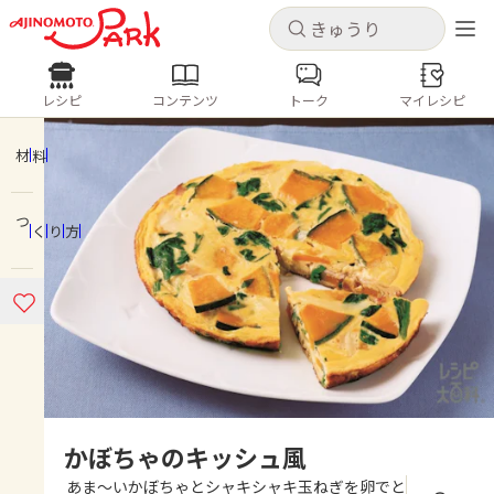
キャンセル
キャンセル
レシピ
コンテンツ
トーク
マイレシピ
レシピ
コンテンツ
ログインするとレシピを保存できます
ログイン
新規登録
材料
人気の食材・レシピ
つくり方
ホーム
きゅうり
なす
トマト
とうもろこし
ピーマン
みょうが
ゴーヤ
コンテンツ
レシピ
トーク
かぼちゃのキッシュ風
あま～いかぼちゃとシャキシャキ玉ねぎを卵でと