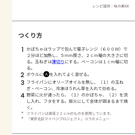
レシピ提供：味の素KK
つくり方
1
かぼちゃはラップで包んで電子レンジ（６００Ｗ）で
２分ほど加熱し、５ｍｍ厚さ、２ｃｍ幅の大きさに切
る。玉ねぎは
薄切り
にする。ベーコンは１ｃｍ幅に切
る。
2
ボウルに
を入れてよく混ぜる。
Ａ
3
フライパンにオリーブオイルを熱し、（１）の玉ね
ぎ・ベーコン、冷凍ほうれん草を入れて炒める。
4
野菜に火が通ったら、（１）のかぼちゃ、（２）を流
し入れ、フタをする。弱火にして全体が固まるまで焼
く。
＊
フライパンは直径２２ｃｍのものを使用しています。
＊
「東京北区マイベジプロジェクト」コラボメニュー