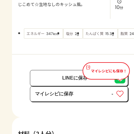
よくあるお問い合わせ
じこめて☆生地なしのキッシュ風。
10
分
お買い物
エネルギー
塩分
たんぱく質
脂質
347
2
15.3
24
kcal
g
g
AJINOMOTO PARK とは
マイレシピにも保存！
LINEに保存
マイレシピに保存
-
保存済み
材料（2人分）