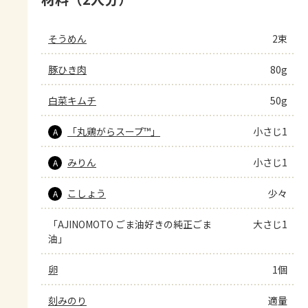
そうめん
2束
豚ひき肉
80g
白菜キムチ
50g
「丸鶏がらスープ™」
小さじ1
A
みりん
小さじ1
A
こしょう
少々
A
「AJINOMOTO ごま油好きの純正ごま
大さじ1
油」
卵
1個
刻みのり
適量