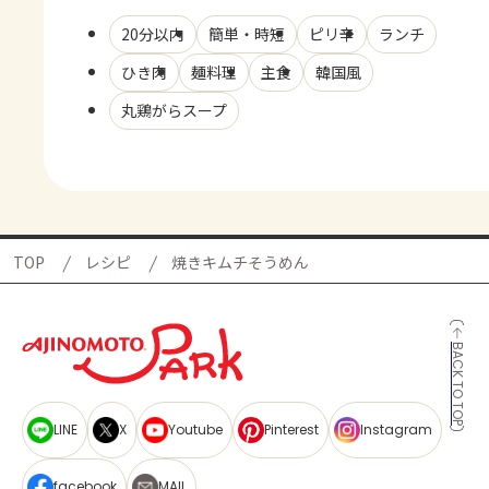
20分以内
簡単・時短
ピリ辛
ランチ
ひき肉
麺料理
主食
韓国風
丸鶏がらスープ
TOP
レシピ
焼きキムチそうめん
BACK TO TOP
LINE
X
Youtube
Pinterest
Instagram
facebook
MAIL