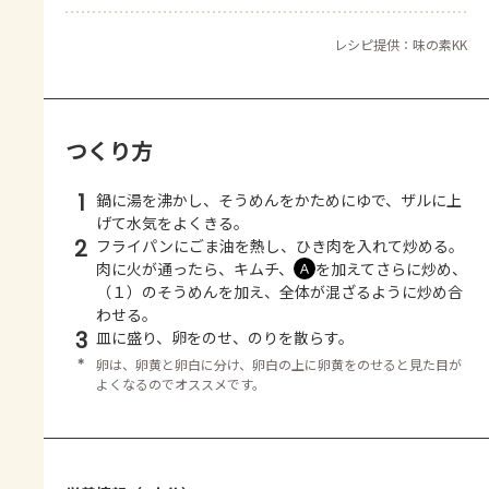
レシピ提供：味の素KK
つくり方
1
鍋に湯を沸かし、そうめんをかためにゆで、ザルに上
げて水気をよくきる。
2
フライパンにごま油を熱し、ひき肉を入れて炒める。
肉に火が通ったら、キムチ、
を加えてさらに炒め、
Ａ
（１）のそうめんを加え、全体が混ざるように炒め合
わせる。
3
皿に盛り、卵をのせ、のりを散らす。
＊
卵は、卵黄と卵白に分け、卵白の上に卵黄をのせると見た目が
よくなるのでオススメです。