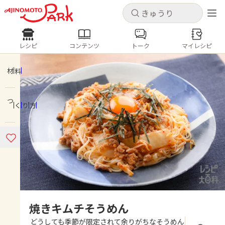
キャンセル
キャンセル
レシピ
コンテンツ
トーク
マイレシピ
レシピ
コンテンツ
ログインするとレシピを保存できます
ログイン
新規登録
材料
人気の食材・レシピ
つくり方
ホーム
きゅうり
なす
トマト
とうもろこし
ピーマン
みょうが
ゴーヤ
コンテンツ
レシピ
トーク
焼きキムチそうめん
どうしても季節が限定されて余りがちなそうめん