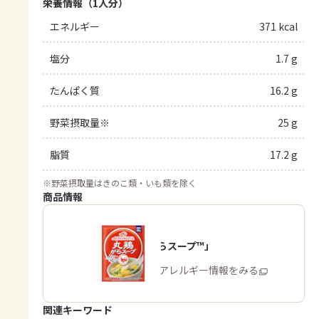
栄養情報（1人分）
エネルギー
371 kcal
塩分
1.7 g
たんぱく質
16.2 g
野菜摂取量※
25 g
脂質
17.2 g
※
野菜摂取量はきのこ類・いも類を除く
商品情報
「丸鶏がらスープ™」
商品・アレルギー情報をみる
関連キーワード