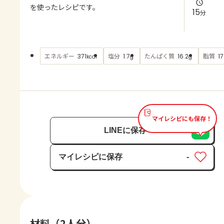
よくあるお問い合わせ
を使ったレシピです。
15
分
お買い物
エネルギー
塩分
たんぱく質
脂質
371
1.7
16.2
17
kcal
g
g
AJINOMOTO PARK とは
マイレシピにも保存！
LINEに保存
マイレシピに保存
-
保存済み
材料（2人分）