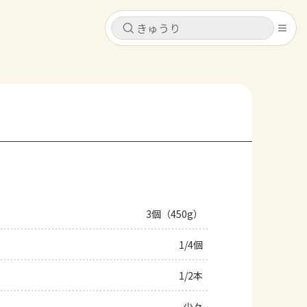
キャンセル
キャンセル
シピ
コンテンツ
ログインするとレシピを保存できます
ログイン
新規登録
レシピ
ホーム
なす
トマト
とうもろこし
ピーマン
みょうが
3個（450g）
コンテンツ
1/4個
レシピ
1/2本
トーク
少々