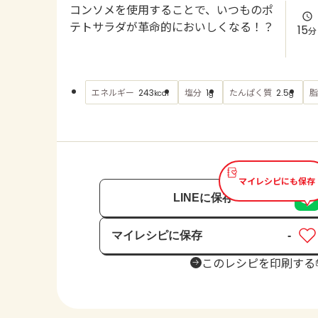
コンソメを使用することで、いつものポ
テトサラダが革命的においしくなる！？
15
分
エネルギー
塩分
たんぱく質
脂
243
1
2.5
kcal
g
g
マイレシピにも保存
LINEに保存
マイレシピに保存
-
保存済み
このレシピを印刷する