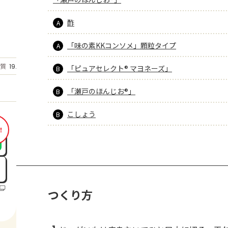
酢
A
「味の素KKコンソメ」顆粒タイプ
A
もっと見る
質
19.1
「ピュアセレクト® マヨネーズ」
g
B
「瀬戸のほんじお®」
B
こしょう
B
！
つくり方