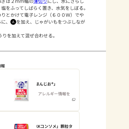
ねぎは２ｍｍ幅の
薄切り
にし、水にさらし
、塩をふってしばらく置き、水気をしぼる。
わりとかけて電子レンジ（６００Ｗ）でや
ちに、
を加え、じゃがいもをつぶしなが
Ａ
うりを加えて混ぜ合わせる。
情報
「瀬戸のほんじお®」
商品・アレルギー情報を
みる
「味の素KKコンソメ」顆粒タ