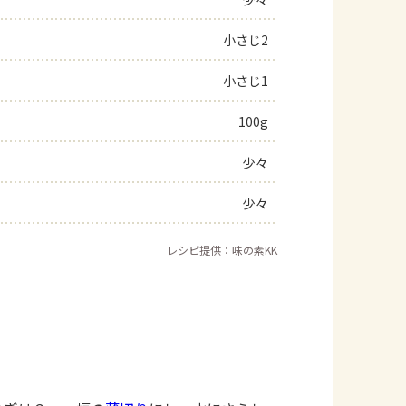
よくあるお問い合わせ
小さじ2
小さじ1
お買い物
100g
AJINOMOTO PARK とは
少々
少々
レシピ提供：味の素KK