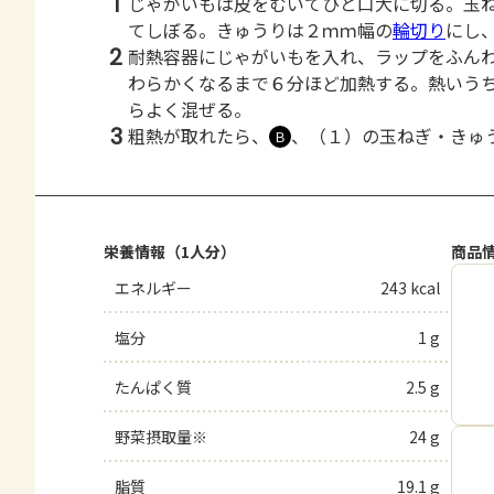
1
じゃがいもは皮をむいてひと口大に切る。玉
てしぼる。きゅうりは２ｍｍ幅の
輪切り
にし
2
耐熱容器にじゃがいもを入れ、ラップをふん
わらかくなるまで６分ほど加熱する。熱いう
らよく混ぜる。
3
粗熱が取れたら、
、（１）の玉ねぎ・きゅ
Ｂ
栄養情報（1人分）
商品
エネルギー
243 kcal
塩分
1 g
たんぱく質
2.5 g
野菜摂取量※
24 g
脂質
19.1 g