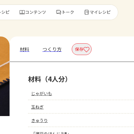
レシピ
コンテンツ
トーク
マイレシピ
レ
材料
つくり方
保存
人気の食材・
材料（4人分）
きゅうり
ゴーヤ
じゃがいも
玉ねぎ
きゅうり
「瀬戸のほんじお®」